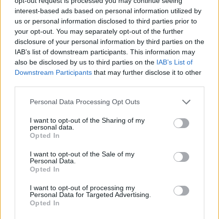
opt-out request is processed you may continue seeing
Queste iniziative progettuali si vanno ad aggiungere alle 30 già
interest-based ads based on personal information utilized by
ammesse a finanziamento la scorsa settimana, con un contributo di
us or personal information disclosed to third parties prior to
3,1 milioni di euro. Delle dodici iniziative, 9 sono state presentate
your opt-out. You may separately opt-out of the further
disclosure of your personal information by third parties on the
da centri dipartimentali dell’Università di Bologna e 4 dall’Università
IAB’s list of downstream participants. This information may
di Modena e Reggio Emilia, da CNR – IMAMOTER di Ferrara,
also be disclosed by us to third parties on the
IAB’s List of
da REDOX di Reggio nell’Emilia e dal TPM – Fondazione
Downstream Participants
that may further disclose it to other
Democenter-Sipe di Mirandola (Mo).
third parties.
“Un nuovo incentivo regionale per la ripartenza della nostra
Personal Data Processing Opt Outs
economia che promuove nuove tecnologie e nuove soluzioni. Dopo
I want to opt-out of the Sharing of my
le imprese e le start up, questa seconda call ha coinvolto-
personal data.
Opted In
dichiarano gli assessori regionali Vincenzo Colla (Sviluppo
economico) e Paola Salomoni (Università e ricerca)- i laboratori di
I want to opt-out of the Sale of my
ricerca della Rete Alta Tecnologia dell’Emilia-Romagna. I punteggi
Personal Data.
Opted In
molto alti ottenuti dai progetti dimostrano l’alta qualità del nostro
sistema dell’innovazione, di cui il pubblico rappresenta una parte
I want to opt-out of processing my
Personal Data for Targeted Advertising.
importante. Prosegue dunque l’impegno della Regione per
Opted In
sostenere la ripresa economica, puntando in particolare sullo
sviluppo sperimentale e la ricerca di nuove soluzioni tecnologiche,