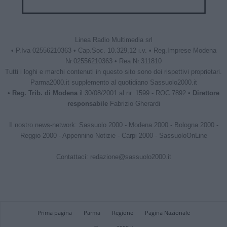
Linea Radio Multimedia srl
• P.Iva 02556210363 • Cap.Soc. 10.329,12 i.v. • Reg.Imprese Modena
Nr.02556210363 • Rea Nr.311810
Tutti i loghi e marchi contenuti in questo sito sono dei rispettivi proprietari.
Parma2000.it supplemento al quotidiano Sassuolo2000.it
•
Reg. Trib. di Modena
il 30/08/2001 al nr. 1599 - ROC 7892 •
Direttore
responsabile
Fabrizio Gherardi
Il nostro news-network:
Sassuolo 2000
-
Modena 2000
-
Bologna 2000
-
Reggio 2000
-
Appennino Notizie
-
Carpi 2000
-
SassuoloOnLine
Contattaci:
redazione@sassuolo2000.it
Prima pagina
Parma
Regione
Pagina Nazionale