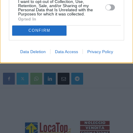
I want to opt-out of Collection, Use,
Retention, Sale, and/or Sharing of my
creando lavoro di qualità attraverso lo sviluppo dell’ecosistema
Personal Data that Is Unrelated with the
regionale dell’innovazione. Le soluzioni proposte saranno peraltro
Purposes for which it was collected.
Opted In
mostrate nel corso di R2B, la fiera della ricerca e dell’innovazione
che si terrà online da domani al 12 giugno”.
CONFIRM
Complessivamente sono stati presentati 198 progetti nelle tre call
del bando regionale: 153 da imprese e 45 da laboratori della Rete
Data Deletion
Data Access
Privacy Policy
regionale Alta Tecnologia.