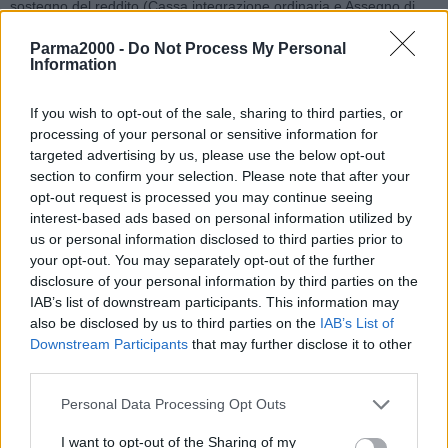
sostegno del reddito (Cassa integrazione ordinaria e Assegno di
solidarietà dei Fondi di solidarietà e del Fondo di integrazione
Parma2000 -
Do Not Process My Personal
salariale) introdotte dal decreto legge 19 maggio 2020, n. 34, il
Information
cosiddetto decreto Rilancio.
If you wish to opt-out of the sale, sharing to third parties, or
Le più importanti innovazioni riguardano:
processing of your personal or sensitive information for
targeted advertising by us, please use the below opt-out
la possibilità di chiedere un ulteriore periodo di 5 settimane
section to confirm your selection. Please note that after your
opt-out request is processed you may continue seeing
con la causale COVID-19 nazionale, con una procedura più
interest-based ads based on personal information utilized by
snella rispetto al passato;
us or personal information disclosed to third parties prior to
l’introduzione di termini più stringenti per l’invio delle istanze
your opt-out. You may separately opt-out of the further
con previsione di una penalizzazione nei casi in cui la domanda
disclosure of your personal information by third parties on the
sia presentata oltre il termine stabilito;
IAB’s list of downstream participants. This information may
la concessione dell’assegno per il nucleo familiare ai
also be disclosed by us to third parties on the
IAB’s List of
beneficiari dell’assegno ordinario a seguito della sospensione o
Downstream Participants
that may further disclose it to other
third parties.
riduzione dell’attività lavorativa in conseguenza dell’emergenza
da COVID-19;
Personal Data Processing Opt Outs
la previsione che le ulteriori 5 settimane di Cassa
integrazione in deroga vengano autorizzate direttamente
I want to opt-out of the Sharing of my