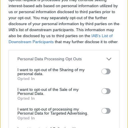
stradale, con istituzione di senso unico alternato regolato da
interest-based ads based on personal information utilized by
us or personal information disclosed to third parties prior to
movieri o semaforo mobile. Anche all’intersezione tra via Statale Est
your opt-out. You may separately opt-out of the further
e via Boccaccio è previsto un restringimento stradale, con
disclosure of your personal information by third parties on the
eventuale senso unico alternato regolato da movieri.
IAB’s list of downstream participants. This information may
also be disclosed by us to third parties on the
IAB’s List of
Infine per lavori in via Alfieri angolo con via Tasso, fino al 26
Downstream Participants
that may further disclose it to other
giugno, è previsto un restringimento stradale ed eventuale senso
third parties.
unico alternato
Personal Data Processing Opt Outs
I want to opt-out of the Sharing of my
personal data.
Opted In
I want to opt-out of the Sale of my
Personal Data.
Opted In
I want to opt-out of processing my
Personal Data for Targeted Advertising.
Opted In