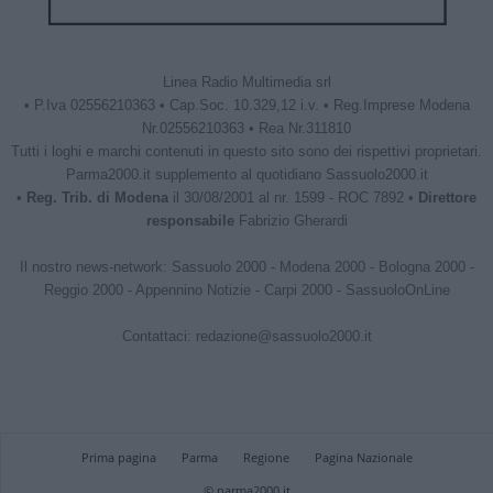
Linea Radio Multimedia srl
• P.Iva 02556210363 • Cap.Soc. 10.329,12 i.v. • Reg.Imprese Modena
Nr.02556210363 • Rea Nr.311810
Tutti i loghi e marchi contenuti in questo sito sono dei rispettivi proprietari.
Parma2000.it supplemento al quotidiano Sassuolo2000.it
•
Reg. Trib. di Modena
il 30/08/2001 al nr. 1599 - ROC 7892 •
Direttore
responsabile
Fabrizio Gherardi
Il nostro news-network:
Sassuolo 2000
-
Modena 2000
-
Bologna 2000
-
Reggio 2000
-
Appennino Notizie
-
Carpi 2000
-
SassuoloOnLine
Contattaci:
redazione@sassuolo2000.it
Prima pagina
Parma
Regione
Pagina Nazionale
© parma2000.it