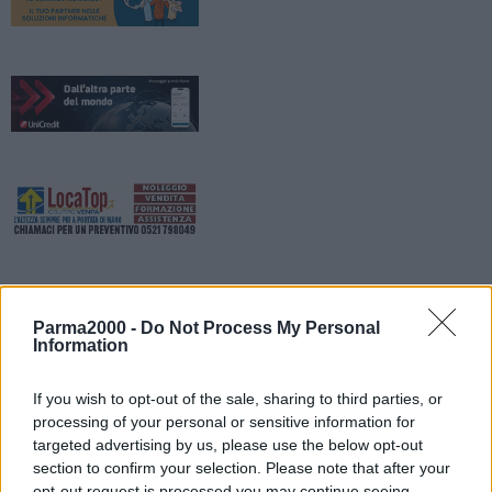
Parma2000 -
Do Not Process My Personal
Information
If you wish to opt-out of the sale, sharing to third parties, or
processing of your personal or sensitive information for
Da lunedì 8 giugno a sabato 13 giugno a Fiorano Modenese sono
targeted advertising by us, please use the below opt-out
previsti lavori di posa della fibra ottica in via Statale, in via
section to confirm your selection. Please note that after your
Flumendosa e in via Statale Est ed è previsto un restringimento
opt-out request is processed you may continue seeing