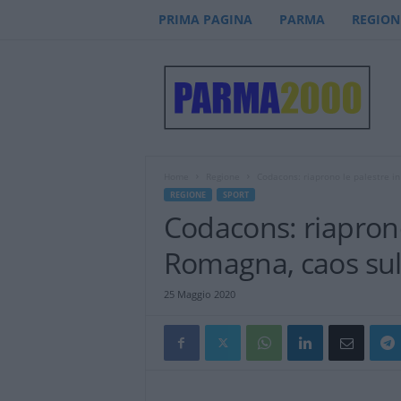
PRIMA PAGINA
PARMA
REGION
P
a
r
m
a
2
0
Home
Regione
Codacons: riaprono le palestre in
0
REGIONE
SPORT
0
Codacons: riaprono
–
n
Romagna, caos sul 
o
t
25 Maggio 2020
i
z
i
e