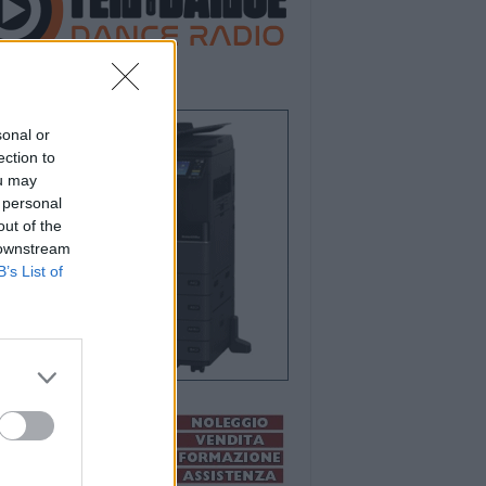
sonal or
ection to
ou may
 personal
out of the
 downstream
B’s List of