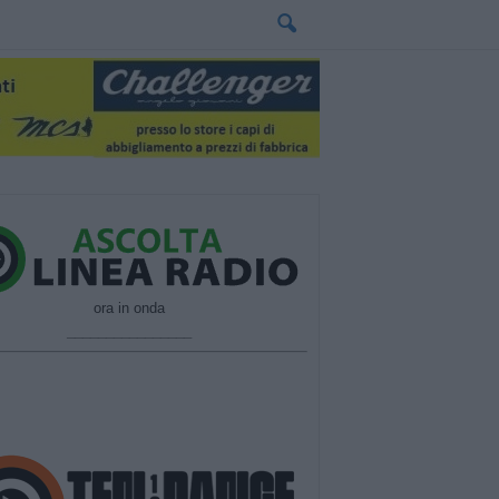
ora in onda
________________