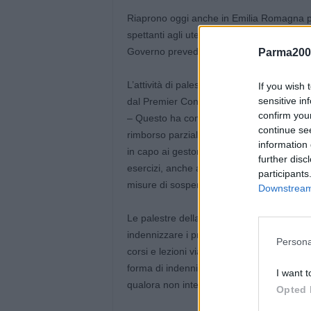
Riaprono oggi anche in Emilia Romagna pale
spettanti agli utenti. A denunciarlo è il C
Governo preveda un indennizzo in favore deg
Parma200
L’attività di palestre, piscine e centri sp
If you wish 
sensitive in
dal Premier Conte lo scorso 9 marzo, e po
confirm you
– Questo ha comportato 76 giorni complessivi
continue se
rimborso parziale degli abbonamenti. Lo s
information 
in capo ai gestori degli impianti sportivi l’
further disc
esercizi, anche attraverso voucher di pari 
participants
misure di sospensione dell’attività sportiva
Downstream 
Le palestre della regione, però, si sono m
indennizzare i propri iscritti allungando il
Persona
corsi e lezioni via web; tutte opzioni fac
forma di indennizzo, ma che non escludono l
I want t
qualora non intendano avvalersi di tali offe
Opted 