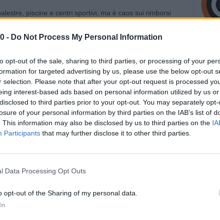
stre, piscine e centri sportivi, ma è caos sui rimborsi
odacons, che ricorda come il Decreto Rilancio varato dal
li utenti per i giorni di chiusura degli impianti.
0 -
Do Not Process My Personal Information
ortivi è stata sospesa per effetto del Dpcm del Governo firmato
to opt-out of the sale, sharing to third parties, or processing of your per
formation for targeted advertising by us, please use the below opt-out s
trà riprendere solo a partire da oggi – spiega il Codacons
r selection. Please note that after your opt-out request is processed y
 di chiusura degli impianti, e il diritto degli utenti al
eing interest-based ads based on personal information utilized by us or
tesso Decreto Rilancio, all’articolo 216 comma 4, prevede
disclosed to third parties prior to your opt-out. You may separately opt-
obbligo di rimborsare i propri clienti per la chiusura degli
losure of your personal information by third parties on the IAB’s list of
valore, utilizzabile entro un anno dalla cessazione delle
. This information may also be disclosed by us to third parties on the
IA
.
Participants
that may further disclose it to other third parties.
osse in ordine sparso: molte strutture hanno deciso di
 periodo di validità degli abbonamenti, altre hanno offerto
l Data Processing Opt Outs
oltative che possono essere scelte dal consumatore come
a possibilità degli utenti di chiedere e ottenere i rimborsi
o opt-out of the Sharing of my personal data.
rte.
In