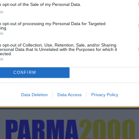
omagna a far valere i propri diritti e ottenere il rimborso
o opt-out of the Sale of my Personal Data.
o uno specifico servizio di assistenza telefonica, attivo dal
In
 al numero 89349966, dove un team di legali fornirà
to opt-out of processing my Personal Data for Targeted
nizzi.
ing.
In
o opt-out of Collection, Use, Retention, Sale, and/or Sharing
ersonal Data that Is Unrelated with the Purposes for which it
lected.
In
CONFIRM
Data Deletion
Data Access
Privacy Policy