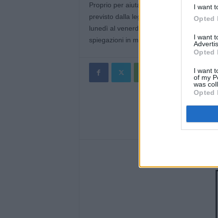
Proprio per aiutare i cittadini dell’Emilia R
I want t
previsto dalla legge, il Codacons ha attivat
Opted 
lunedì al venerdì dalle ore 14 alle ore 17
I want 
spiegazioni in merito alla richiesta di inden
Advertis
Opted 
I want t
of my P
was col
Opted 