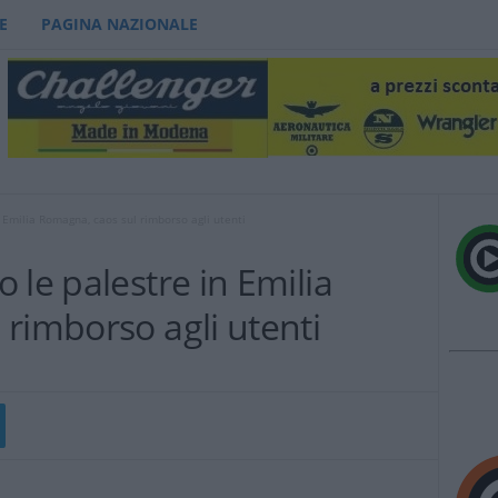
E
PAGINA NAZIONALE
 Emilia Romagna, caos sul rimborso agli utenti
 le palestre in Emilia
rimborso agli utenti