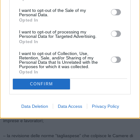
L’AGENDA DELLE PRIORITA’.
Nel corso dell’incontro, inoltre, sono
state elencate le priorità delle Camere di Commercio per superare
I want to opt-out of the Sale of my
Personal Data.
questa fase di emergenza economica:
Opted In
– l’internazionalizzazione con servizi di accompagnamento per
I want to opt-out of processing my
Personal Data for Targeted Advertising.
supportare l’export, l’attivazione di progetti di filiera nei settori di
Opted In
eccellenza della nostra manifattura, coinvolgendo le nostre
rispettive Regioni, per arricchire ed irrobustire le filiere nazionali ed
I want to opt-out of Collection, Use,
Retention, Sale, and/or Sharing of my
assistere le imprese per la proiezione internazionale e la crescita
Personal Data that Is Unrelated with the
Purposes for which it was collected.
competitiva ed il coordinamento della presenza a Bruxelles;
Opted In
– azione di rilancio e potenziamento del turismo anche attraverso
CONFIRM
proposte di offerta turistica integrata e destagionalizzata;
– un intervento shock di semplificazione per snellire procedure,
Data Deletion
Data Access
Privacy Policy
richieste e allentare i vincoli degli adempimenti che gravano su
imprese e lavoratori;
– la revisione delle norme “tagliaspese” che colpisce le Camere di