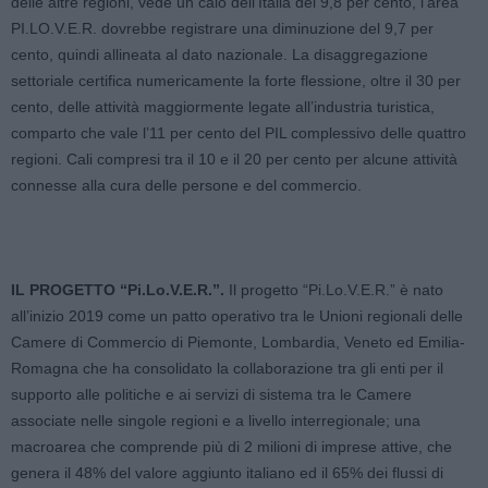
delle altre regioni, vede un calo dell’Italia del 9,8 per cento, l’area
PI.LO.V.E.R. dovrebbe registrare una diminuzione del 9,7 per
cento, quindi allineata al dato nazionale. La disaggregazione
settoriale certifica numericamente la forte flessione, oltre il 30 per
cento, delle attività maggiormente legate all’industria turistica,
comparto che vale l’11 per cento del PIL complessivo delle quattro
regioni. Cali compresi tra il 10 e il 20 per cento per alcune attività
connesse alla cura delle persone e del commercio.
IL PROGETTO “Pi.Lo.V.E.R.”.
Il progetto “Pi.Lo.V.E.R.” è nato
all’inizio 2019 come un patto operativo tra le Unioni regionali delle
Camere di Commercio di Piemonte, Lombardia, Veneto ed Emilia-
Romagna che ha consolidato la collaborazione tra gli enti per il
supporto alle politiche e ai servizi di sistema tra le Camere
associate nelle singole regioni e a livello interregionale; una
macroarea che comprende più di 2 milioni di imprese attive, che
genera il 48% del valore aggiunto italiano ed il 65% dei flussi di