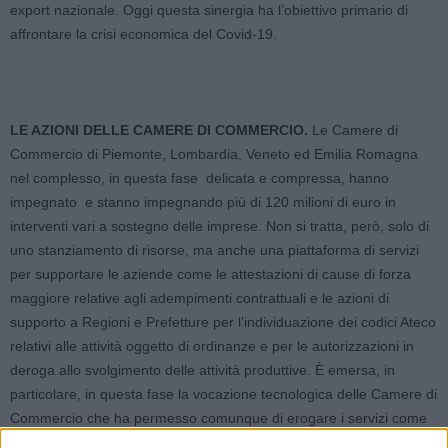
export nazionale. Oggi questa sinergia ha l’obiettivo primario di
affrontare la crisi economica del Covid-19.
LE AZIONI DELLE CAMERE DI COMMERCIO.
Le Camere di
Commercio di Piemonte, Lombardia, Veneto ed Emilia Romagna
nel complesso, in questa fase delicata e compressa, hanno
impegnato e stanno impegnando più di 120 milioni di euro in
interventi vari a sostegno delle imprese. Non si tratta, però, solo di
uno stanziamento di risorse, ma anche una piattaforma di servizi
per supportare le aziende come le attestazioni di cause di forza
maggiore relative agli adempimenti contrattuali e le azioni di
supporto a Regioni e Prefetture per l’individuazione dei codici Ateco
relativi alle attività oggetto di ordinanze e per le autorizzazioni in
deroga allo svolgimento delle attività produttive. È emersa, in
particolare, in questa fase la vocazione tecnologica delle Camere di
Commercio che ha permesso comunque di erogare i servizi come
garantire la fornitura dei servizi alle imprese.