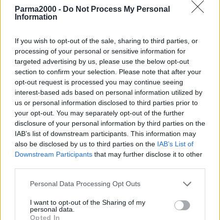
Parma2000 -
Do Not Process My Personal
Information
If you wish to opt-out of the sale, sharing to third parties, or
LA SFIDA DELLA DIGITALIZZAZIONE.
Nel corso dell’incontro è
processing of your personal or sensitive information for
emersa con forza l’importanza per le imprese di investire sulla
targeted advertising by us, please use the below opt-out
digitalizzazione per uscire dalla crisi, ma perché questo diventi uno
section to confirm your selection. Please note that after your
strumento strategico servono infrastrutture adeguate, protezione
opt-out request is processed you may continue seeing
dei dati e formazione. Le Camere di commercio supportano, da
interest-based ads based on personal information utilized by
us or personal information disclosed to third parties prior to
sempre, le imprese in questo percorso e si impegnano a farlo
your opt-out. You may separately opt-out of the further
ancora di più. Per aiutare le imprese a sviluppare l’attività, essere
disclosure of your personal information by third parties on the
più visibili, migliorare la presenza online, conoscere l’innovazione
IAB’s list of downstream participants. This information may
digitale, proteggere la propria immagine e le proprie creazioni, per
also be disclosed by us to third parties on the
IAB’s List of
semplificare i rapporti con la pubblica amministrazione e ridurre i
Downstream Participants
that may further disclose it to other
costi, le Camera di commercio offrono alle imprese del territorio
third parties.
diversi servizi nell’ambito dell’innovazione e del digitale.
Personal Data Processing Opt Outs
I want to opt-out of the Sharing of my
personal data.
Opted In