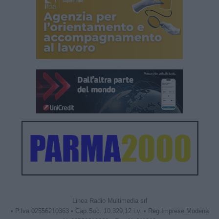
Linea Radio Multimedia srl
• P.Iva 02556210363 • Cap.Soc. 10.329,12 i.v. • Reg.Imprese Modena