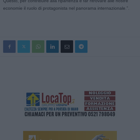
Questo, per contribuire alla ripartenza e far ritrovare alle nostre
economie il ruolo di protagonista nel panorama internazionale.”.