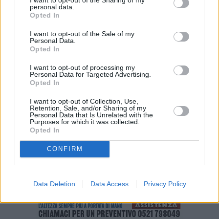
certificazione medica. Un addetto provvederà a misurare la
personal data.
temperatura e richiederà un certificato medico o una
Opted In
autocertificazione sullo stato di salute. I maestri dovranno
I want to opt-out of the Sale of my
organizzare le lezioni private one-to-one o in piccoli gruppi che
Personal Data.
consentano di mantenere le distanze. Ai giocatori è richiesto il
Opted In
rispetto delle norme e comportamenti di precauzione (igiene delle
I want to opt-out of processing my
mani, rispetto delle distanze, utilizzo).
Personal Data for Targeted Advertising.
Opted In
I want to opt-out of Collection, Use,
Retention, Sale, and/or Sharing of my
Personal Data that Is Unrelated with the
Purposes for which it was collected.
Opted In
CONFIRM
Data Deletion
Data Access
Privacy Policy