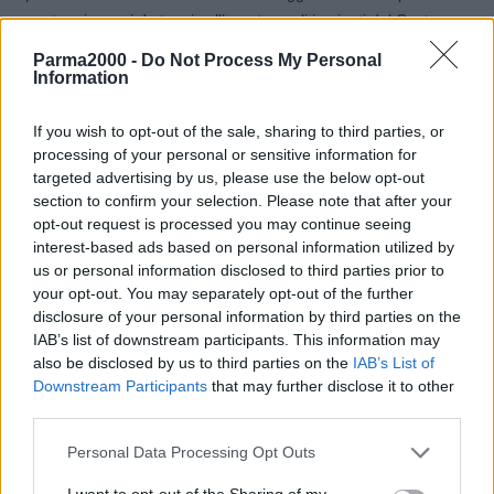
prenotare i campi da tennis all’aperto negli impianti del Centro
Sportivo di Maranello in via Fornace e alla Polisportiva di Pozza in
Parma2000 -
Do Not Process My Personal
via Ponchielli. L’Associazione Maranello Sport, in accordo con
Information
l’amministrazione comunale, ha predisposto un protocollo in linea
con le ultime disposizioni a tutela della salute degli utenti. E’ quindi
If you wish to opt-out of the sale, sharing to third parties, or
possibile giocare sui campi all’aperto nel rispetto delle condizioni di
processing of your personal or sensitive information for
targeted advertising by us, please use the below opt-out
sicurezza, a partire dalla prenotazione che si effettuerà
section to confirm your selection. Please note that after your
esclusivamente on-line.
opt-out request is processed you may continue seeing
interest-based ads based on personal information utilized by
Per il Centro Sportivo di Maranello l’accesso ai campi sarà da via
us or personal information disclosed to third parties prior to
Dino Ferrari dal cancello di fianco alla palestra e l’uscita dalla parte
your opt-out. You may separately opt-out of the further
del Ferrari Store: per gli impianti di Pozza l’accesso ai campi dovrà
disclosure of your personal information by third parties on the
avvenire da via Ponchielli 35, dall’entrata principale, l’uscita è dalla
IAB’s list of downstream participants. This information may
also be disclosed by us to third parties on the
IAB’s List of
parte opposta attraverso il cancelletto che immette nel parcheggio
Downstream Participants
that may further disclose it to other
verso via Ponchielli. Si potrà rimanere solo il tempo necessario per
third parties.
fare attività, arrivando pochi minuti prima dell’inizio, già con
abbigliamento idoneo (gli spogliatoi sono chiusi). L’ingresso sarà
Personal Data Processing Opt Outs
consentito solo a chi è in possesso di regolare prenotazione e
I want to opt-out of the Sharing of my