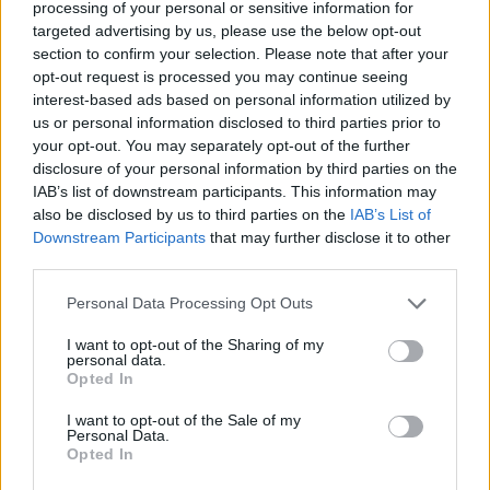
processing of your personal or sensitive information for
terapia intensiva, di cui 8 a Imola), 322 a
Ferrara
(38 di terapia
targeted advertising by us, please use the below opt-out
intensiva), 605 in
Romagna
, di cui 84 per terapia intensiva. Nel
section to confirm your selection. Please note that after your
dettaglio: 178 a
Rimini
(di cui 39 per la terapia intensiva), 104 a
opt-out request is processed you may continue seeing
Ravenna
(di cui 14 per la terapia intensiva), 97 a
Lugo
(di cui 10
interest-based ads based on personal information utilized by
per la terapia intensiva), 24 a
Faenza
, al San Pier Damiano
us or personal information disclosed to third parties prior to
Hospital; 89 a
Forlì
(di cui 10 per la terapia intensiva), 73 a
Cesena
your opt-out. You may separately opt-out of the further
(di cui 11 per la terapia intensiva) e 40 posti letto a Villa Serena.
disclosure of your personal information by third parties on the
IAB’s list of downstream participants. This information may
also be disclosed by us to third parties on the
IAB’s List of
L’attività dell’Agenzia per la sicurezza territoriale e la
Downstream Participants
that may further disclose it to other
protezione civile
third parties.
Dispositivi di protezione individuale
Personal Data Processing Opt Outs
I want to opt-out of the Sharing of my
Dal Dipartimento nazionale della Protezione civile sono arrivati oggi
personal data.
ai magazzini dell’Agenzia regionale
520.000 mascherine
Opted In
chirurgiche
,
80.000 mascherine ffp2
,
100 camici chirurgici
(da
I want to opt-out of the Sale of my
donazione),
18.000 provette
per tamponi e
18.000 tamponi
per
Personal Data.
Opted In
campioni rinofaringei; il materiale sarà distribuito secondo le
necessità del sistema sanitario regionale.