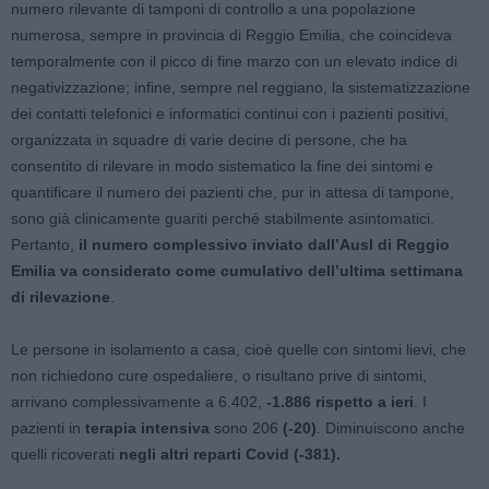
numero rilevante di tamponi di controllo a una popolazione
numerosa, sempre in provincia di Reggio Emilia, che coincideva
temporalmente con il picco di fine marzo con un elevato indice di
negativizzazione; infine, sempre nel reggiano, la sistematizzazione
dei contatti telefonici e informatici continui con i pazienti positivi,
organizzata in squadre di varie decine di persone, che ha
consentito di rilevare in modo sistematico la fine dei sintomi e
quantificare il numero dei pazienti che, pur in attesa di tampone,
sono già clinicamente guariti perché stabilmente asintomatici.
Pertanto,
il numero complessivo inviato dall’Ausl di Reggio
Emilia va considerato come cumulativo dell’ultima settimana
di rilevazione
.
Le persone in isolamento a casa, cioè quelle con sintomi lievi, che
non richiedono cure ospedaliere, o risultano prive di sintomi,
arrivano complessivamente a 6.402,
-1.886 rispetto a ieri
. I
pazienti in
terapia intensiva
sono 206
(-20)
. Diminuiscono anche
quelli ricoverati
negli altri reparti Covid (-381).