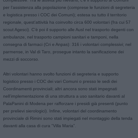
complessive. Tra le attività più rilevanti, c’è il supporto ai Comuni
per l’assistenza alla popolazione (comprese le funzioni di segreteria
e logistica presso i COC dei Comuni); estesa su tutto il territorio
regionale, quest’attività ha coinvolto circa 600 volontari (fra cui 57
scout Agesci). C’è poi il supporto alle Ausl nel trasporto degenti con
ambulanze, nel trasporto campioni sanitari e tamponi, nella
consegna di farmaci (Cri e Anpas): 316 i volontari complessivi; nel
parmense, in Val di Taro, prosegue intanto la sanificazione dei
mezzi di soccorso.
Altri volontari hanno svolto funzioni di segreteria e supporto
logistico presso i COC dei vari Comuni o presso le sedi dei
Coordinamenti provinciali; altri ancora sono stati impegnati
nell’implementazione di una struttura a uso sanitario davanti al
PalaPanini di Modena per rafforzare i presidi già presenti (punto
per prelievi sierologici). Infine, volontari del coordinamento
provinciale di Rimini sono stati impiegati nel montaggio della tenda
davanti alla casa di cura “Villa Maria”.