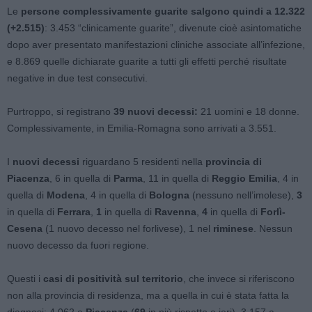
Le
persone complessivamente guarite salgono quindi a 12.322
(+2.515)
: 3.453 “clinicamente guarite”, divenute cioè asintomatiche
dopo aver presentato manifestazioni cliniche associate all’infezione,
e 8.869 quelle dichiarate guarite a tutti gli effetti perché risultate
negative in due test consecutivi.
Purtroppo, si registrano
39 nuovi decessi:
21 uomini e 18 donne.
Complessivamente, in Emilia-Romagna sono arrivati a 3.551.
I
nuovi decessi
riguardano 5 residenti nella
provincia di
Piacenza
, 6 in quella di
Parma
, 11 in quella di
Reggio Emilia
, 4 in
quella di
Modena
, 4 in quella di
Bologna
(nessuno nell’imolese),
3
in quella di
Ferrara
,
1
in quella di
Ravenna
,
4
in quella di
Forlì-
Cesena
(1 nuovo decesso nel forlivese), 1 nel
riminese
. Nessun
nuovo decesso da fuori regione.
Questi i
casi di positività sul territorio
, che invece si riferiscono
non alla provincia di residenza, ma a quella in cui è stata fatta la