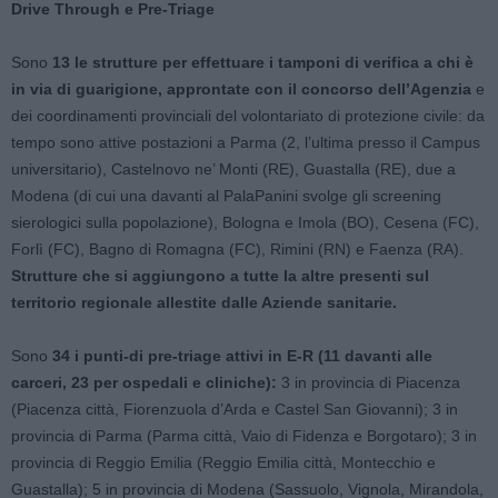
Drive Through e Pre-Triage
Sono
13 le strutture per effettuare i tamponi di verifica a chi è
in via di guarigione, approntate con il concorso dell’Agenzia
e
dei coordinamenti provinciali del volontariato di protezione civile: da
tempo sono attive postazioni a Parma (2, l’ultima presso il Campus
universitario), Castelnovo ne’ Monti (RE), Guastalla (RE), due a
Modena (di cui una davanti al PalaPanini svolge gli screening
sierologici sulla popolazione), Bologna e Imola (BO), Cesena (FC),
Forlì (FC), Bagno di Romagna (FC), Rimini (RN) e Faenza (RA).
Strutture che si aggiungono a tutte la altre presenti sul
territorio regionale allestite dalle Aziende sanitarie.
Sono
34 i punti-di pre-triage attivi in E-R (11 davanti alle
carceri, 23 per ospedali e cliniche):
3 in provincia di Piacenza
(Piacenza città, Fiorenzuola d’Arda e Castel San Giovanni); 3 in
provincia di Parma (Parma città, Vaio di Fidenza e Borgotaro); 3 in
provincia di Reggio Emilia (Reggio Emilia città, Montecchio e
Guastalla); 5 in provincia di Modena (Sassuolo, Vignola, Mirandola,