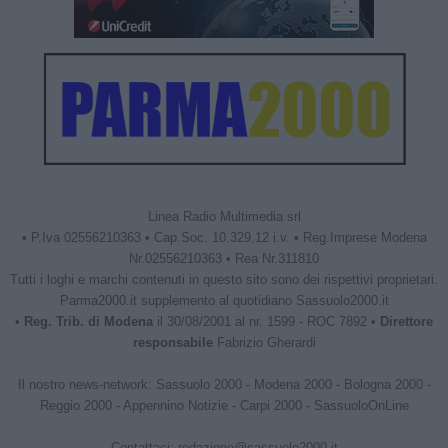
Linea Radio Multimedia srl
• P.Iva 02556210363 • Cap.Soc. 10.329,12 i.v. • Reg.Imprese Modena
Nr.02556210363 • Rea Nr.311810
Tutti i loghi e marchi contenuti in questo sito sono dei rispettivi proprietari.
Parma2000.it supplemento al quotidiano Sassuolo2000.it
•
Reg. Trib. di Modena
il 30/08/2001 al nr. 1599 - ROC 7892 •
Direttore
responsabile
Fabrizio Gherardi
Il nostro news-network:
Sassuolo 2000
-
Modena 2000
-
Bologna 2000
-
Reggio 2000
-
Appennino Notizie
-
Carpi 2000
-
SassuoloOnLine
Contattaci:
redazione@sassuolo2000.it