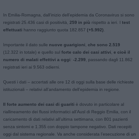
In Emilia-Romagna, dall’inizio dell’epidemia da Coronavirus si sono
registrati 25.436 casi di positività,
259 in più
rispetto a ieri. I
test
effettuati
hanno raggiunto quota 182.857
(+5.992)
.
Importante il dato sulle
nuove guarigioni
,
che sono 2.519
(12.322 in totale) e quello sul
forte calo dei casi attivi
,
e cioè il
numero di malati effettivi a oggi
:
-2.299
, passando dagli 11.862
registrati ieri ai 9.563 odierni.
Questi i dati – accertati alle ore 12 di oggi sulla base delle richieste
istituzionali – relativi all’andamento dell’epidemia in regione.
Il forte aumento dei casi di guariti
è dovuto in particolare al
riallineamento dei flussi informatici all’Ausl di Reggio Emilia, con il
caricamento di dati relativi all’ultima settimana, con 801 pazienti
senza sintomi e 1.355 con doppio tampone negativo. Dati recepiti
oggi dal sistema regionale. Va anche considerata l’esecuzione di un