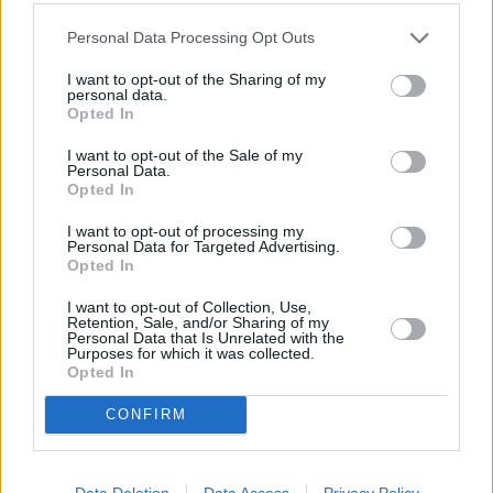
esercizi
– spiega l’assessore regionale a Turismo e Commercio,
Andrea Corsini
-. Stabiliamo regole precise, frutto di una
Personal Data Processing Opt Outs
concertazione con tutti i soggetti interessati, dai quali abbiamo
I want to opt-out of the Sharing of my
avuto grande disponibilità a trovare un accordo e volontà di far
personal data.
ripartire le attività che danno lavoro e identità al nostro territorio. In
Opted In
tempi brevi dobbiamo arrivare alla definizione di protocolli per
I want to opt-out of the Sale of my
affrontare la situazione assolutamente inedita che coinvolge tutti i
Personal Data.
settori dell’economia e della vita quotidiana e per far ripartire
Opted In
turismo e commercio. Le tempistiche saranno decise dal Governo,
I want to opt-out of processing my
ma noi lavoriamo per farci trovare pronti. Va garantita- conclude
Personal Data for Targeted Advertising.
Opted In
Corsini
– la sicurezza della salute di clienti e personale, e l’impresa,
se rispetta i protocolli, deve poter lavorare ed essere sgravata da
I want to opt-out of Collection, Use,
responsabilità che non gli sono proprie”.
Retention, Sale, and/or Sharing of my
Personal Data that Is Unrelated with the
Purposes for which it was collected.
Opted In
CONFIRM
Data Deletion
Data Access
Privacy Policy