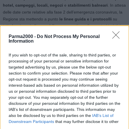
hotel, campeggi, locali, negozi
e
stabilimenti balneari
. In attesa
delle date certe relative alla fase 2 dell’emergenza coronavirus, la
Regione sta mettendo a punto
le linee guida e i protocolli
su
tutte le misure indispensabili per consentire agli operatori turistici e
al commercio di riaprire in sicurezza.
Parma2000 -
Do Not Process My Personal
Information
Tre
gli
incontri
convocati dall’
assessorato regionale al Turismo,
commercio e infrastrutture
, in collaborazione con l’
assessorato
If you wish to opt-out of the sale, sharing to third parties, or
alle Politiche per la salute
. Il primo sulle
strutture balneari
che si
processing of your personal or sensitive information for
targeted advertising by us, please use the below opt-out
è tenuto ieri pomeriggio; oggi quello su
alberghi e campeggi
section to confirm your selection. Please note that after your
mentre lunedì 27 aprile si incontreranno i rappresentanti del settore
opt-out request is processed you may continue seeing
commercio, bar, ristoranti, esercizi pubblici e per cibi da asporto.
interest-based ads based on personal information utilized by
Partecipano ai tavoli di lavoro rappresentanti degli
enti pubblici
,
us or personal information disclosed to third parties prior to
delle
imprese
e delle
organizzazioni sindacali
.
your opt-out. You may separately opt-out of the further
disclosure of your personal information by third parties on the
“Lo sforzo comune sarà quello di
garantire una ripartenza sicura
IAB’s list of downstream participants. This information may
also be disclosed by us to third parties on the
IAB’s List of
con soluzioni adeguate per gli
stabilimenti balneari
, i servizi
Downstream Participants
that may further disclose it to other
alberghieri
e
turistico-ricettivi
,
la ristorazione e i pubblici
third parties.