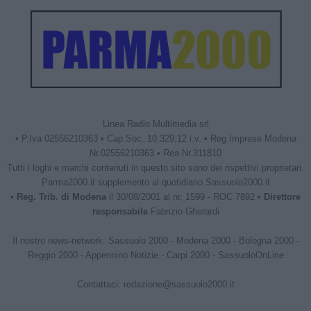
Linea Radio Multimedia srl
• P.Iva 02556210363 • Cap.Soc. 10.329,12 i.v. • Reg.Imprese Modena
Nr.02556210363 • Rea Nr.311810
Tutti i loghi e marchi contenuti in questo sito sono dei rispettivi proprietari.
Parma2000.it supplemento al quotidiano Sassuolo2000.it
•
Reg. Trib. di Modena
il 30/08/2001 al nr. 1599 - ROC 7892 •
Direttore
responsabile
Fabrizio Gherardi
Il nostro news-network:
Sassuolo 2000
-
Modena 2000
-
Bologna 2000
-
Reggio 2000
-
Appennino Notizie
-
Carpi 2000
-
SassuoloOnLine
Contattaci:
redazione@sassuolo2000.it