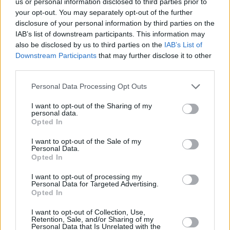
us or personal information disclosed to third parties prior to
promuovere questi spazi virtuali in cui si coltiva una cittadinanza
your opt-out. You may separately opt-out of the further
disclosure of your personal information by third parties on the
consapevole e si formano anche dei talenti creativi e delle
IAB’s list of downstream participants. This information may
professionalità. Soprattutto adesso la radio è uno strumento
also be disclosed by us to third parties on the
IAB’s List of
fondamentale per accorciare le distanze dovute all’emergenza e
Downstream Participants
that may further disclose it to other
sfidarle, riempiendole di idee e voglia di futuro.”
third parties.
Il progetto
Personal Data Processing Opt Outs
I want to opt-out of the Sharing of my
Nel progetto delle webradio, saranno i ragazzi stessi a costruire gli
personal data.
Opted In
appuntamenti, a creare i podcast e scegliere gli argomenti da
affrontare e gli esperti da coinvolgere in ogni puntata. Potranno
I want to opt-out of the Sale of my
partecipare tutti i giovani speaker e collaboratori delle webradio
Personal Data.
Opted In
della Regione Emilia-Romagna. I podcast, verranno prodotti da
Radio Sonora, saranno poi pubblicati sul sito delle Politiche
I want to opt-out of processing my
Personal Data for Targeted Advertising.
Giovanili della Regione Emilia-Romagna
giovazoom.it
e resteranno
Opted In
disponibili nella programmazione delle webradio.
I want to opt-out of Collection, Use,
Retention, Sale, and/or Sharing of my
Ogni puntata viene realizzata in collaborazione tra diverse
Personal Data that Is Unrelated with the