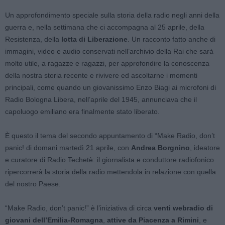
Un approfondimento speciale sulla storia della radio negli anni della
guerra e, nella settimana che ci accompagna al 25 aprile, della
Resistenza, della
lotta di Liberazione
. Un racconto fatto anche di
immagini, video e audio conservati nell’archivio della Rai che sarà
molto utile, a ragazze e ragazzi, per approfondire la conoscenza
della nostra storia recente e rivivere ed ascoltarne i momenti
principali, come quando un giovanissimo Enzo Biagi ai microfoni di
Radio Bologna Libera, nell’aprile del 1945, annunciava che il
capoluogo emiliano era finalmente stato liberato.
È questo il tema del secondo appuntamento di “Make Radio, don’t
panic! di domani martedì 21 aprile, con
Andrea Borgnino
, ideatore
e curatore di Radio Techetè: il giornalista e conduttore radiofonico
ripercorrerà la storia della radio mettendola in relazione con quella
del nostro Paese.
“Make Radio, don’t panic!” è l’iniziativa di circa
venti webradio di
giovani dell’Emilia-Romagna
,
attive da Piacenza a Rimini
, e