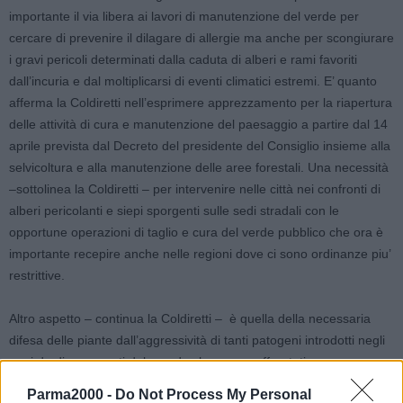
importante il via libera ai lavori di manutenzione del verde per
cercare di prevenire il dilagare di allergie ma anche per scongiurare
i gravi pericoli determinati dalla caduta di alberi e rami favoriti
dall’incuria e dal moltiplicarsi di eventi climatici estremi. E’ quanto
afferma la Coldiretti nell’esprimere apprezzamento per la riapertura
delle attività di cura e manutenzione del paesaggio a partire dal 14
aprile prevista dal Decreto del presidente del Consiglio insieme alla
selvicoltura e alla manutenzione delle aree forestali. Una necessità
–sottolinea la Coldiretti – per intervenire nelle città nei confronti di
alberi pericolanti e siepi sporgenti sulle sedi stradali con le
opportune operazioni di taglio e cura del verde pubblico che ora è
importante recepire anche nelle regioni dove ci sono ordinanze piu’
restrittive.
Altro aspetto – continua la Coldiretti – è quella della necessaria
difesa delle piante dall’aggressività di tanti patogeni introdotti negli
anni da diverse parti del mondo che vanno affrontati
adeguatamente per garantire a bellezza dei centri urbani ma anche
Parma2000 -
Do Not Process My Personal