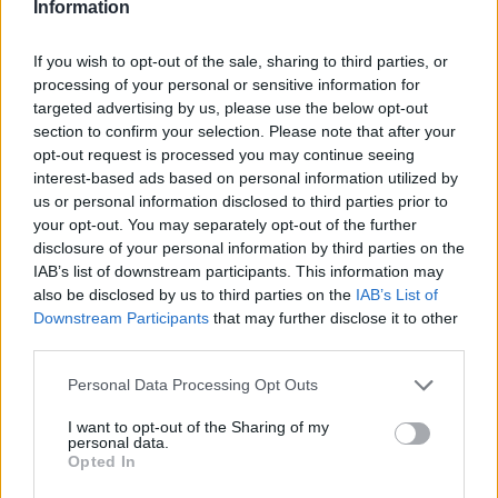
sulla loro sicurezza. Già da settimane peraltro – precisa la
Information
Coldiretti – sono ormai entrate nel vivo le fioriture, in particolare
betulle e frassini. E con il periodo, dilaga anche il rischio di allergie
If you wish to opt-out of the sale, sharing to third parties, or
da polline e più avanti anche delle ‘temute’ graminacee di cui,
processing of your personal or sensitive information for
targeted advertising by us, please use the below opt-out
secondo le autorità sanitarie, soffre circa un quarto della
section to confirm your selection. Please note that after your
popolazione Si tratta dunque – sostiene la Coldiretti – di lavori non
opt-out request is processed you may continue seeing
derogabili che vanno affidati a professionisti del settore nel rispetto
interest-based ads based on personal information utilized by
di tutte le precauzioni necessarie a contenere il contagio da
us or personal information disclosed to third parties prior to
Coronavirus. Il verde urbano pubblico in Italia è aumentato del
your opt-out. You may separately opt-out of the further
3,7% in un quinquennio ed ha raggiunto nei capoluoghi di provincia
disclosure of your personal information by third parties on the
oltre 564 milioni di metri quadrati che corrispondono ad una
IAB’s list of downstream participants. This information may
also be disclosed by us to third parties on the
IAB’s List of
disponibilità media di 31,1 metri quadri per abitante, secondo una
Downstream Participants
that may further disclose it to other
analisi Coldiretti su dati Istat. Ma con l’arrivo delle alte temperature
third parties.
che sta favorendo il moltiplicarsi degli incendi nei boschi è stata
accolta la richiesta della Coldiretti di inserire anche che possono
Personal Data Processing Opt Outs
continuare ad essere svolte durante l’emergenza coronavirus. Una
I want to opt-out of the Sharing of my
decisione – sottolinea la Coldiretti – determinante per l’ambiente e
personal data.
la sicurezza della popolazione in un Paese come l’Italia dove più di
Opted In
1/3 della superficie nazionale è coperta da boschi per un totale di