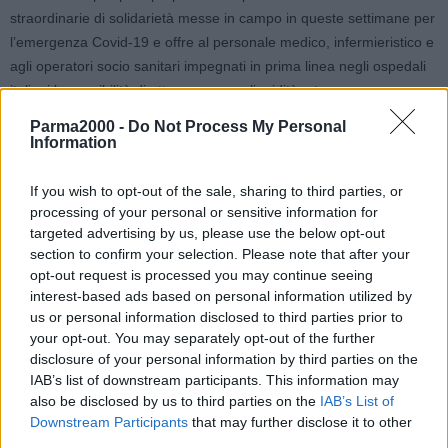
straordinarie di solidarietà messe in campo in queste settimane per
l’emergenza Covid-19 e offre al personale medico, infermieristico e
agli operatori socio sanitari impegnati in prima linea negli ospedali
italiani la possibilità di ottenere nuova liquidità a tasso zero.
Parma2000 -
Do Not Process My Personal
Nello specifico, coloro che ne faranno richiesta, entro il 31
Information
dicembre 2020, potranno ottenere prestiti personali fino a 30 mila
euro, rimborsabili in un periodo massimo di 84 mesi, senza
If you wish to opt-out of the sale, sharing to third parties, or
interessi e senza spese di istruttoria. La richiesta, per i clienti della
processing of your personal or sensitive information for
targeted advertising by us, please use the below opt-out
banca, è attivabile in modalità semplificata da remoto attraverso i
section to confirm your selection. Please note that after your
canali digitali della banca, senza necessità di recarsi
opt-out request is processed you may continue seeing
personalmente in filiale.
interest-based ads based on personal information utilized by
us or personal information disclosed to third parties prior to
La banca offre inoltre per le stesse categorie di dipendenti del
your opt-out. You may separately opt-out of the further
settore pubblico, la possibilità di richiedere un finanziamento
disclosure of your personal information by third parties on the
attraverso la cessione del quinto dello stipendio, sempre a tasso
IAB’s list of downstream participants. This information may
also be disclosed by us to third parties on the
IAB’s List of
zero e senza spese d’istruttoria e commissioni d’intermediazione,
Downstream Participants
that may further disclose it to other
rimborsabili in un periodo massimo di 120 mesi.
third parties.