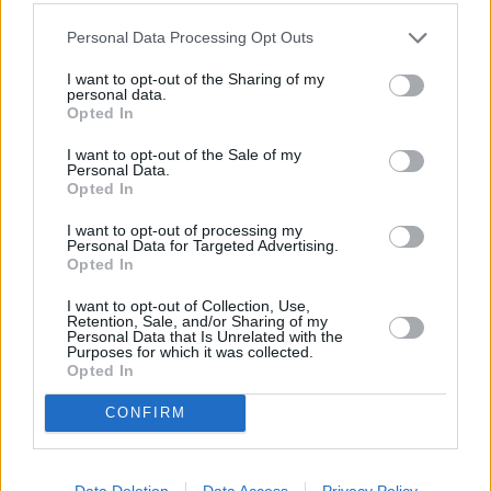
Andrea Casini e Remo Taricani, Co-CEO Commercial Banking Italy
Personal Data Processing Opt Outs
di UniCredit, commentano: “Siamo grati agli infermieri, agli
I want to opt-out of the Sharing of my
operatori socio sanitari e al personale medico per il loro prezioso
personal data.
impegno quotidiano in questa difficile contingenza e vogliamo
Opted In
essere loro di aiuto. Per questa ragione mettiamo a loro
I want to opt-out of the Sale of my
disposizione strumenti di liquidità senza costi e interessi, per
Personal Data.
sostenerli nelle loro eventuali esigenze finanziarie in modo rapido,
Opted In
concreto e semplice”.
I want to opt-out of processing my
Personal Data for Targeted Advertising.
Opted In
Questa nuova iniziativa si aggiunge a quelle già messe in campo
da UniCredit nelle ultime settimane per supportare le comunità, i
I want to opt-out of Collection, Use,
clienti e i colleghi nella lotta contro Covid-19.
Retention, Sale, and/or Sharing of my
Personal Data that Is Unrelated with the
Purposes for which it was collected.
Opted In
CONFIRM
Data Deletion
Data Access
Privacy Policy