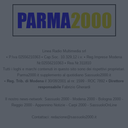
Linea Radio Multimedia srl
• P.Iva 02556210363 • Cap.Soc. 10.329,12 i.v. • Reg.Imprese Modena
Nr.02556210363 • Rea Nr.311810
Tutti i loghi e marchi contenuti in questo sito sono dei rispettivi proprietari.
Parma2000.it supplemento al quotidiano Sassuolo2000.it
•
Reg. Trib. di Modena
il 30/08/2001 al nr. 1599 - ROC 7892 •
Direttore
responsabile
Fabrizio Gherardi
Il nostro news-network:
Sassuolo 2000
-
Modena 2000
-
Bologna 2000
-
Reggio 2000
-
Appennino Notizie
-
Carpi 2000
-
SassuoloOnLine
Contattaci:
redazione@sassuolo2000.it