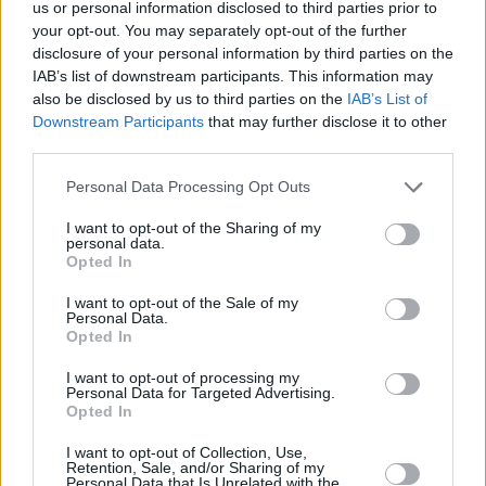
us or personal information disclosed to third parties prior to
dovranno prevedere un’offerta di corsi formativi di durata variabile,
your opt-out. You may separately opt-out of the further
sulla base delle esigenze dei singoli, finalizzata in particolare a dare
disclosure of your personal information by third parties on the
alle persone le competenze trasversali necessarie per inserirsi e
IAB’s list of downstream participants. This information may
rimanere nelle organizzazioni di lavoro. Maggiori informazioni su
also be disclosed by us to third parties on the
IAB’s List of
entrambe le opportunità sono disponibili a questo
link
.
Downstream Participants
that may further disclose it to other
third parties.
Nuove opportunità di formazione professionale sono previste anche
Personal Data Processing Opt Outs
per 300 persone impegnate in percorsi di recupero e di
reinserimento sociale e lavorativo nelle comunità pedagogiche e
I want to opt-out of the Sharing of my
personal data.
terapeutiche dell’Emilia-Romagna. La Regione le finanzia con quasi
Opted In
800mila euro del Fondo sociale europeo. Tre le comunità coinvolte:
San Patrignano (Coriano di Rimini), la Comunità San Maurizio
I want to opt-out of the Sale of my
Personal Data.
(Borghi, Forlì-Cesena), e la Comunità di Open Group Società
Opted In
Cooperativa Sociale onlus (Bologna).
I want to opt-out of processing my
Personal Data for Targeted Advertising.
I percorsi formativi, aggiuntivi rispetto alle attività educative e
Opted In
formative già svolte in comunità, riguardano diverse aree
I want to opt-out of Collection, Use,
professionali: dalla progettazione e produzione meccanica ed
Retention, Sale, and/or Sharing of my
Personal Data that Is Unrelated with the
elettromeccanica, all’erogazione di servizi di pulizia; dalla