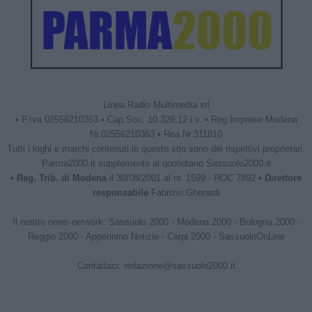
Linea Radio Multimedia srl
• P.Iva 02556210363 • Cap.Soc. 10.329,12 i.v. • Reg.Imprese Modena
Nr.02556210363 • Rea Nr.311810
Tutti i loghi e marchi contenuti in questo sito sono dei rispettivi proprietari.
Parma2000.it supplemento al quotidiano Sassuolo2000.it
•
Reg. Trib. di Modena
il 30/08/2001 al nr. 1599 - ROC 7892 •
Direttore
responsabile
Fabrizio Gherardi
Il nostro news-network:
Sassuolo 2000
-
Modena 2000
-
Bologna 2000
-
Reggio 2000
-
Appennino Notizie
-
Carpi 2000
-
SassuoloOnLine
Contattaci:
redazione@sassuolo2000.it