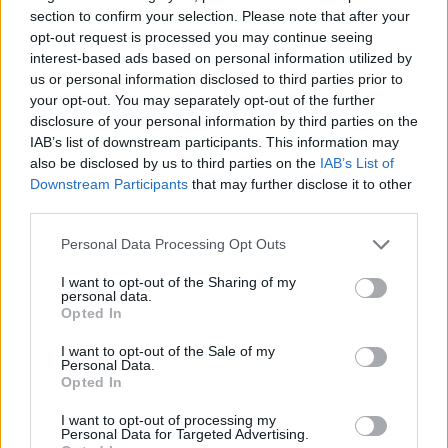
asiatica e di semplificare al massimo le procedure per la
section to confirm your selection. Please note that after your
opt-out request is processed you may continue seeing
presentazione delle domande.
interest-based ads based on personal information utilized by
us or personal information disclosed to third parties prior to
“Ho anche chiesto di anticipare a quest’anno- sottolinea
your opt-out. You may separately opt-out of the further
l’assessore- l’erogazione di tutti gli 80 milioni di euro stanziati per il
disclosure of your personal information by third parties on the
triennio 2020-2022 con l’ultima legge di bilancio e di incrementare
IAB’s list of downstream participants. This information may
la dotazione finanziaria per i prossimi anni per destinare più risorse
also be disclosed by us to third parties on the
IAB’s List of
alle aziende colpite. Soprattutto tenendo conto del fatto che i danni
Downstream Participants
that may further disclose it to other
third parties.
accertati nella sola Emilia-Romagna sono di gran lunga di importo
più elevato”.
Personal Data Processing Opt Outs
Altro tema sollevato, dal momento che la filiera agroalimentare in
I want to opt-out of the Sharing of my
personal data.
questo momento di emergenza sanitaria rientra tra le attività
Opted In
strategiche, la proroga fino al 2021 della validità dell’abilitazione
all’acquisto, utilizzo e vendita dei fitofarmaci, il cosiddetto
I want to opt-out of the Sale of my
Personal Data.
“patentino”. Comprendendo nella richiesta anche le abilitazioni in
Opted In
corso di rinnovo, nel rispetto delle procedure adottate dalle singole
I want to opt-out of processing my
Regioni e Province autonome. Una richiesta di modifica al decreto
Personal Data for Targeted Advertising.
“Cura Italia”, varato nei giorni scorsi dal Governo, estesa anche agli