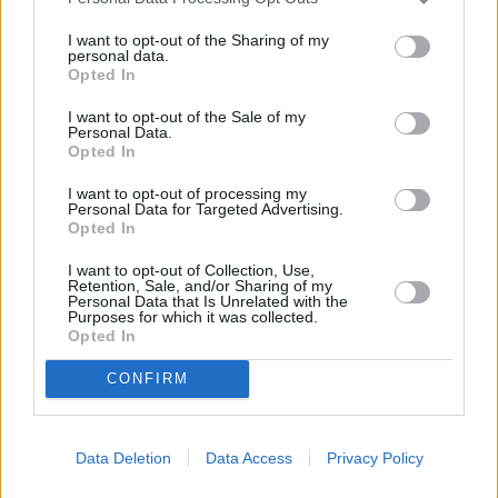
da poco tempo a livello professionistico ha già raggiunto importanti
traguardi meritandosi la convocazione a Coverciano per la
I want to opt-out of the Sharing of my
personal data.
eNazionale.
Opted In
Pietro, originario di Cuneo e classe 1999, compete da più tempo, e
I want to opt-out of the Sale of my
Personal Data.
si è distinto all’interno del circuito virtuale per risultati e stile di
Opted In
gioco, fa dell’intensità e della propensione offensiva le sue
caratteristiche principali.
I want to opt-out of processing my
Personal Data for Targeted Advertising.
Opted In
(foto sassuolocalcio.it)
I want to opt-out of Collection, Use,
Retention, Sale, and/or Sharing of my
Personal Data that Is Unrelated with the
Purposes for which it was collected.
Opted In
CONFIRM
Data Deletion
Data Access
Privacy Policy