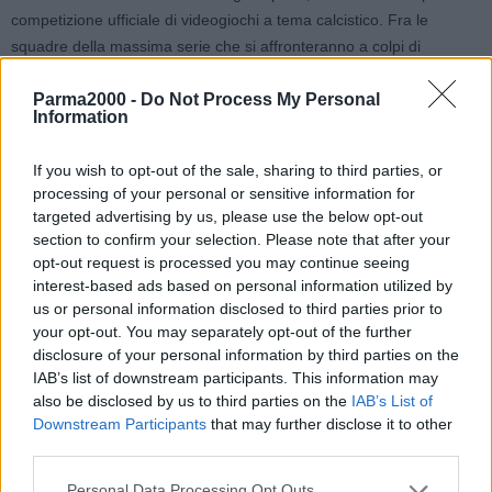
competizione ufficiale di videogiochi a tema calcistico. Fra le
squadre della massima serie che si affronteranno a colpi di
joystick c’è anche il Sassuolo.
Parma2000 -
Do Not Process My Personal
Information
Ogni società iscritta avrà nel suo team quattro video-giocatori che
rappresenteranno il Club sul terreno di gioco virtuale: i ragazzi si
If you wish to opt-out of the sale, sharing to third parties, or
cimenteranno su due diversi campionati al termine dei quali,
processing of your personal or sensitive information for
verranno incoronati i primi due campioni della storia della eSerie A
targeted advertising by us, please use the below opt-out
TIM.
section to confirm your selection. Please note that after your
opt-out request is processed you may continue seeing
Con la fase a gironi della eSerie A TIM alle porte, il Sassuolo
interest-based ads based on personal information utilized by
us or personal information disclosed to third parties prior to
Esports presenta i suoi due primi ePlayers ufficiali: i due campioni
your opt-out. You may separately opt-out of the further
neroverdi di calcio virtuale sono Stefano Segatori alias Stejinn7 e
disclosure of your personal information by third parties on the
Pietro Lorusso conosciuto online come TeamPEDA. I due ragazzi
IAB’s list of downstream participants. This information may
sono stati selezionati grazie alla collaborazione con “eSports
also be disclosed by us to third parties on the
IAB’s List of
Academy”, punto di riferimento nel settore da anni.
Downstream Participants
that may further disclose it to other
third parties.
Stefano, classe 1994, è originario di Roma e nonostante competa
Personal Data Processing Opt Outs