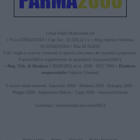
Linea Radio Multimedia srl
• P.Iva 02556210363 • Cap.Soc. 10.329,12 i.v. • Reg.Imprese Modena
Nr.02556210363 • Rea Nr.311810
Tutti i loghi e marchi contenuti in questo sito sono dei rispettivi proprietari.
Parma2000.it supplemento al quotidiano Sassuolo2000.it
•
Reg. Trib. di Modena
il 30/08/2001 al nr. 1599 - ROC 7892 •
Direttore
responsabile
Fabrizio Gherardi
Il nostro news-network:
Sassuolo 2000
-
Modena 2000
-
Bologna 2000
-
Reggio 2000
-
Appennino Notizie
-
Carpi 2000
-
SassuoloOnLine
Contattaci:
redazione@sassuolo2000.it
Prima pagina
Parma
Regione
Pagina Nazionale