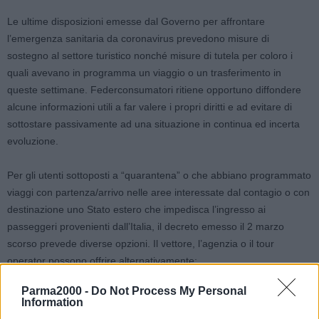
Le ultime disposizioni emesse dal Governo per affrontare
l’emergenza sanitaria da coronavirus prevedono misure di
sostegno al settore turistico nonché misure di tutela per coloro i
quali avevano in programma un viaggio o un trasferimento in
queste settimane. Federconsumatori ritiene opportuno diffondere
alcune informazioni utili a far valere i propri diritti e ad evitare di
sottostare passivamente ad una situazione in continua ed incerta
evoluzione.
Per gli utenti sottoposti a “quarantena” o che abbiano programmato
viaggi con partenza/arrivo nelle aree interessate dal contagio o con
destinazione uno Stato estero che impedisca l’ingresso ai
passeggeri provenienti dall’Italia, il decreto emesso il 2 marzo
scorso prevede diverse opzioni. Il vettore, l’agenzia o il tour
operator possono offrire alternativamente:
Parma2000 -
Do Not Process My Personal
pacchetto sostitutivo di pari valore
Information
rimborso