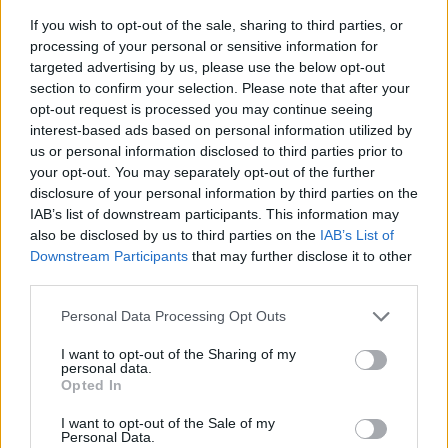
voucher di pari importo da usufruire entro 1 anno
If you wish to opt-out of the sale, sharing to third parties, or
processing of your personal or sensitive information for
e hanno la facoltà di scegliere quale tra le tre opzioni proporre al
targeted advertising by us, please use the below opt-out
cliente. Le medesime possibilità valgono inoltre per coloro i quali
section to confirm your selection. Please note that after your
opt-out request is processed you may continue seeing
abbiano programmato la partecipazione a concorsi pubblici o
interest-based ads based on personal information utilized by
procedure di selezione pubblica, manifestazioni o iniziative di
us or personal information disclosed to third parties prior to
qualsiasi natura che siano stati annullati.
your opt-out. You may separately opt-out of the further
disclosure of your personal information by third parties on the
Federconsumatori valuta positivamente queste misure, tuttavia
IAB’s list of downstream participants. This information may
sarà opportuno ed incentivante sia per i tour operator che per i
also be disclosed by us to third parties on the
IAB’s List of
viaggiatori individuare una soluzione condivisa, al fine di
Downstream Participants
that may further disclose it to other
third parties.
consentirne il pieno e soddisfacente godimento nonché il crearsi di
un legame di fiducia con l’intermediario in questione.
Personal Data Processing Opt Outs
Riteniamo inoltre insufficiente il termine di 1 anno per l’utilizzo
I want to opt-out of the Sharing of my
personal data.
dell’eventuale voucher, sia per la situazione di grande
Opted In
indeterminatezza strettamente collegata all’emergenza sanitaria,
sia per la oggettiva difficoltà di riprogrammazione di periodi di
I want to opt-out of the Sale of my
Personal Data.
vacanza per le famiglie. Sollecitiamo dunque fin da ora gli stessi