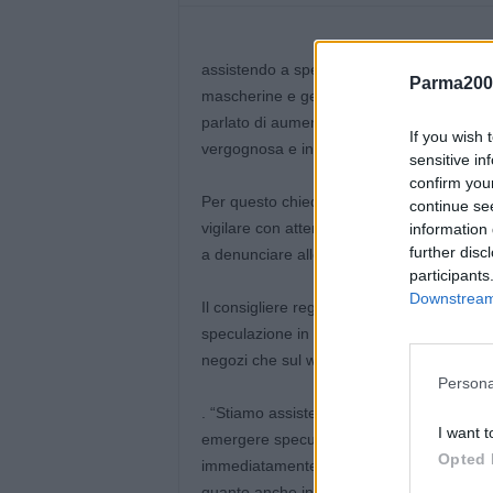
assistendo a speculazioni assurde sui pro
Parma200
mascherine e gel per le mani, che vengono
parlato di aumenti del 650% per i gel disi
If you wish 
vergognosa e inaccettabile che riteniamo 
sensitive in
confirm you
Per questo chiediamo al presidente Stefa
continue se
vigilare con attenzione e fermezza sull’au
information 
further disc
a denunciare alle autorità giudiziarie gli sp
participants
Downstream 
Il consigliere regionale della Lega, Stefan
speculazione in atto sui prezzi di alcuni p
negozi che sul web
Persona
. “Stiamo assistendo a uno scenario di psi
I want t
emergere speculazioni intollerabili e ina
Opted 
immediatamente. Pertanto un intervento 
quanto anche indifferibile” conclude il con