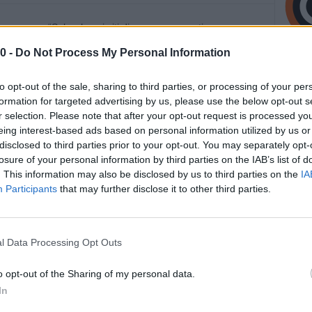
“Sul web, sui siti di e-commerce, stiamo
dotti considerati anti-contagio Coronavirus, come
0 -
Do Not Process My Personal Information
 venduti a prezzi fuori da ogni logica. La stampa ha
nfettanti e del 1700% per le mascherine: una situazione
to opt-out of the sale, sharing to third parties, or processing of your per
debba essere affrontata al più presto.
formation for targeted advertising by us, please use the below opt-out s
r selection. Please note that after your opt-out request is processed y
no Bonaccini che la Regione Emilia-Romagna si attivi per
eing interest-based ads based on personal information utilized by us or
mento sconsiderato dei prezzi di questi prodotti e non tardi
disclosed to third parties prior to your opt-out. You may separately opt-
losure of your personal information by third parties on the IAB’s list of
eculatori”.
. This information may also be disclosed by us to third parties on the
IA
Participants
that may further disclose it to other third parties.
o Bargi, chiede l’intervento della Regione contro la
rodotti igienico sanitari che stanno andando a ruba sia nei
l Data Processing Opt Outs
cosi generalizzata a fronte della quale non sono tardate ad
o opt-out of the Sharing of my personal data.
ccettabili, che chiediamo vengano stroncate con fermezza e
In
della Regione Emilia-Romagna non è solo necessario
sigliere del Carroccio.