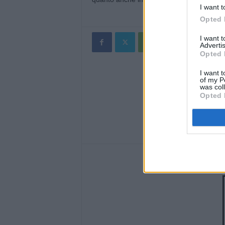
I want t
Opted 
I want 
Advertis
Opted 
I want t
of my P
was col
Opted 