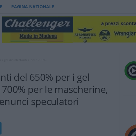
E
PAGINA NAZIONALE
 i gel disinfettanti e del 1700%...
nti del 650% per i gel
l 1700% per le mascherine,
 denunci speculatori