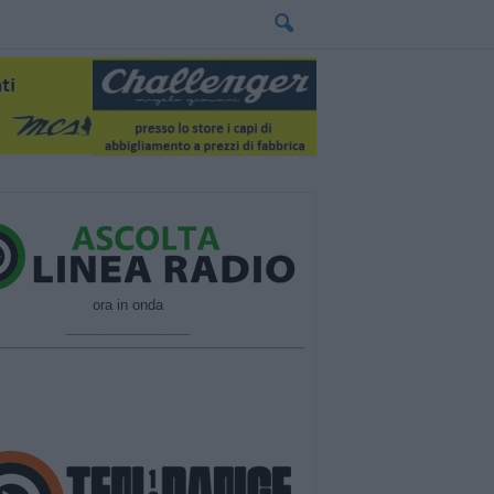
ora in onda
________________