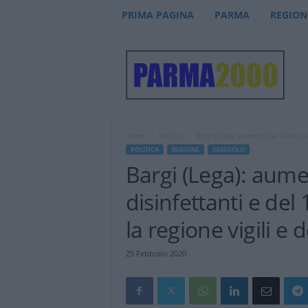
PRIMA PAGINA
PARMA
REGION
P
a
r
m
a
2
0
Home
Politica
Bargi (Lega): aumenti del 650% per
0
POLITICA
REGIONE
SASSUOLO
0
Bargi (Lega): aume
–
n
disinfettanti e de
o
t
la regione vigili e
i
z
25 Febbraio 2020
i
e