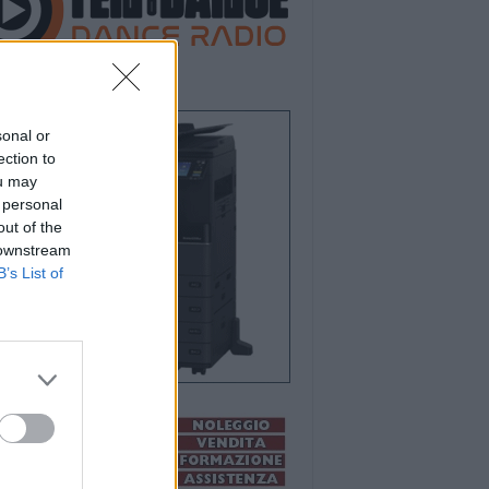
sonal or
ection to
ou may
 personal
out of the
 downstream
B’s List of