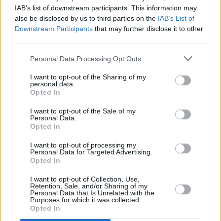
IAB’s list of downstream participants. This information may
Scopo dell’operazione è servire i nascenti poli abitativi della zona
also be disclosed by us to third parties on the
IAB’s List of
sud est della città e la nuova Casa della Salute Lubiana San
Downstream Participants
that may further disclose it to other
Lazzaro che sta sorgendo in via XXIV Maggio, offrendo un
third parties.
collegamento diretto col centro città che non richieda cambi di
linea.
Personal Data Processing Opt Outs
I want to opt-out of the Sharing of my
LINEA 11:
come già menzionato, la linea non subisce modifiche di
personal data.
percorso, ma l’offerta di servizio viene potenziata così da rendere
Opted In
le corse più regolari e puntuali.
I want to opt-out of the Sale of my
Personal Data.
Opted In
LINEA 12:
le corse non entreranno più nel quartiere artigianale
Crocetta che, come detto, dal 16 marzo sarà servito dalla linea 9.
I want to opt-out of processing my
Dalla via Emilia Ovest, dunque, le corse proseguiranno per via
Personal Data for Targeted Advertising.
Opted In
Cremonese verso Fognano e i prolungamenti a Eia e
Roncopascolo.
I want to opt-out of Collection, Use,
Retention, Sale, and/or Sharing of my
Personal Data that Is Unrelated with the
LINEA 15: i
n direzione sud, dopo la fermata presso la stazione
Purposes for which it was collected.
Opted In
ferroviaria, il bus svolterà in via Bottego per percorrere via Verdi.