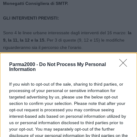
Monegatti Consigliera di SMTP.
GLI INTERVENTI PREVISTI:
Sono 4 le linee urbane interessate dagli interventi del 16 marzo:
la
9, la 11, la 12 e la 15.
Per 3 di queste (9, 12 e 15) le modifiche
riguarderanno sia il percorso che l’orario.
Per la linea 11 il percorso non subirà variazioni, ma sullo stesso
Parma2000 -
Do Not Process My Personal
Information
tragitto sarà utilizzato un numero maggiore di autobus allo scopo di
dare più regolarità al servizio e di conseguenza gli orari di
passaggio saranno armonizzati.
If you wish to opt-out of the sale, sharing to third parties, or
processing of your personal or sensitive information for
targeted advertising by us, please use the below opt-out
LINEA 9:
a ovest, la linea viene prolungata al quartiere artigianale
section to confirm your selection. Please note that after your
Crocetta, fino a via Bonomi e via Nitti (capolinea), ogni ora nei
opt-out request is processed you may continue seeing
giorni feriali. A est, invece, la linea prolungherà il suo percorso dopo
interest-based ads based on personal information utilized by
l’attuale capolinea di via XXIV Maggio, proseguendo fino a via
us or personal information disclosed to third parties prior to
Bach, via Strauss e Marore. La navetta di Marore viene quindi
your opt-out. You may separately opt-out of the further
soppressa e il suo percorso incluso interamente nella linea 9.
disclosure of your personal information by third parties on the