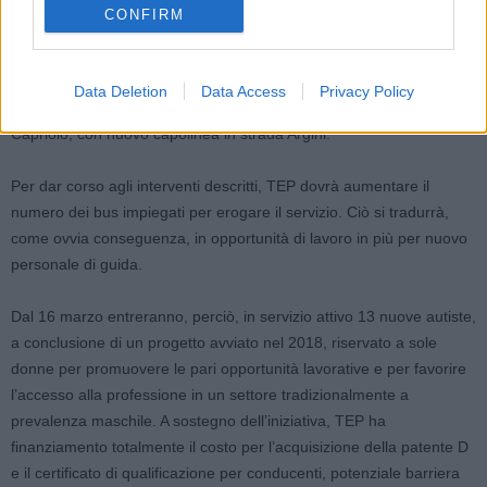
Inoltre, dal nuovo percorso da viale delle Rimembranze a via
CONFIRM
Racagni, la linea proseguirà verso
via Duca Alessandro, via 7 Fratelli Cervi, via Martiri di Cefalonia (in
Data Deletion
Data Access
Privacy Policy
direzione opposta via Alberti), strada S.Eurosia, via Casaburi, via
Capriolo, con nuovo capolinea in strada Argini.
Per dar corso agli interventi descritti, TEP dovrà aumentare il
numero dei bus impiegati per erogare il servizio. Ciò si tradurrà,
come ovvia conseguenza, in opportunità di lavoro in più per nuovo
personale di guida.
Dal 16 marzo entreranno, perciò, in servizio attivo 13 nuove autiste,
a conclusione di un progetto avviato nel 2018, riservato a sole
donne per promuovere le pari opportunità lavorative e per favorire
l’accesso alla professione in un settore tradizionalmente a
prevalenza maschile. A sostegno dell’iniziativa, TEP ha
finanziamento totalmente il costo per l’acquisizione della patente D
e il certificato di qualificazione per conducenti, potenziale barriera