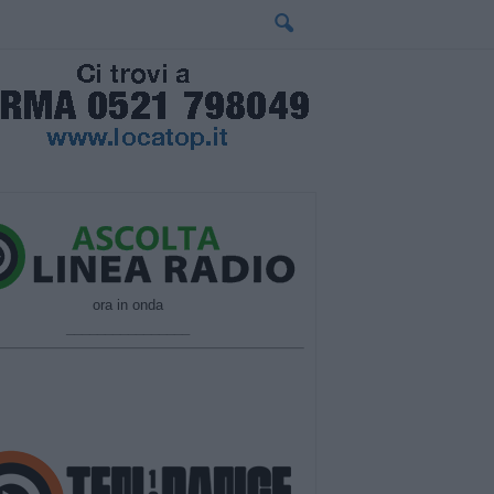
ora in onda
________________