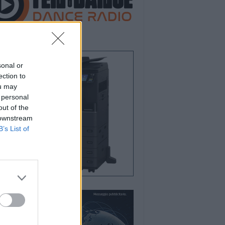
sonal or
ection to
ou may
 personal
out of the
 downstream
B’s List of