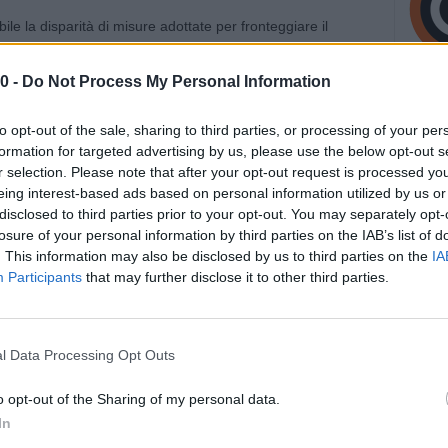
bile la disparità di misure adottate per fronteggiare il
Veneto, Piemonte ed Emilia Romagna rispetto alle blande
nziari di quelle stesse regioni. L’esonero dal servizio per tutti
0 -
Do Not Process My Personal Information
nque dimoranti in alcuni Comuni considerati a rischio e la
erso e dagli istituti penitenziari rientranti nella competenza
to opt-out of the sale, sharing to third parties, or processing of your per
a, Bologna e Firenze, sono peggio dell’aspirina contro il
formation for targeted advertising by us, please use the below opt-out s
r selection. Please note that after your opt-out request is processed y
eing interest-based ads based on personal information utilized by us or
disclosed to third parties prior to your opt-out. You may separately opt-
S.PP. Aldo Di Giacomo che aggiunge: “nelle carceri è persino
losure of your personal information by third parties on the IAB’s list of
 di termometri laser e non esiste alcun controllo sul
. This information may also be disclosed by us to third parties on the
IA
anno ai colloqui, sui fornitori e sui volontari. Questa ad
Participants
that may further disclose it to other third parties.
te alcun allarmismo. Per questo, dopo aver interessato da
 e Grazia e Giustizia Buonafede – riferisce Di Giacomo –
esta e a rivolgerci ai Prefetti dei capoluoghi e ai Presidenti
l Data Processing Opt Outs
pidemia per istituire un tavolo specifico congiunto
i Salute-Giustizia per le misure urgenti da assumere nelle
o opt-out of the Sharing of my personal data.
erno è una priorità insieme ad una campagna di vera
In
o in questa circostanza non va sottovalutata – continua il