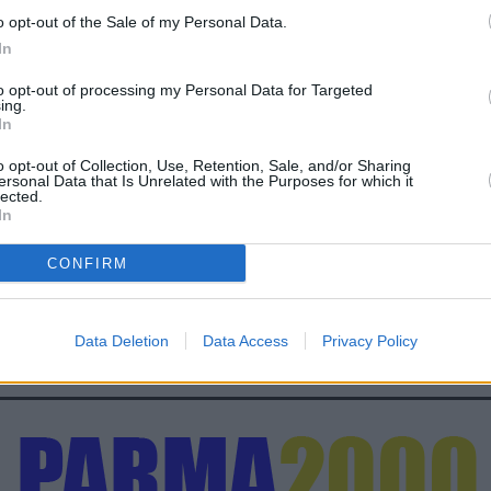
azione nelle carceri lombarde, venete, piemontesi ed emiliane
o opt-out of the Sale of my Personal Data.
 semplicemente far rabbrividire il pensiero, ad oggi
In
che potrebbe essere registrato in carcere. Non resterebbe
popolazione carceraria anche di 3 mila persone. Abbiamo un
to opt-out of processing my Personal Data for Targeted
ing.
ulteriori sottovalutazioni: quello della nave da crociera
In
azi ristretti il virus abbia maggiore occasione di
o opt-out of Collection, Use, Retention, Sale, and/or Sharing
ario per noi è irrinunciabile tanto più che ci viene riferito –
ersonal Data that Is Unrelated with the Purposes for which it
fortemente allarmati, per primi stanno chiedendo di
lected.
In
cati pur di acquisire una certa sicurezza”.
CONFIRM
Data Deletion
Data Access
Privacy Policy