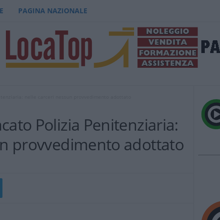
E
PAGINA NAZIONALE
itenziaria: nelle carceri nessun provvedimento adottato
cato Polizia Penitenziaria:
sun provvedimento adottato