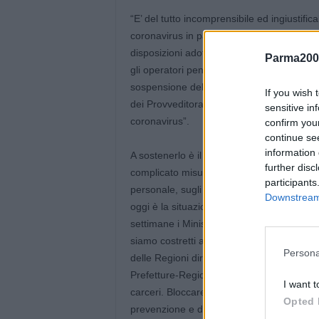
“E’ del tutto incomprensibile ed ingiustifica
coronavirus in particolare in Lombardia, 
disposizioni adottate per gli istituti penite
Parma200
gli operatori penitenziari residenti o comu
sospensione delle traduzioni dei detenuti v
If you wish 
dei Provveditorati di Torino, Milano, Padov
sensitive in
coronavirus”.
confirm you
continue se
information 
A sostenerlo è il segretario generale del 
further disc
complicato misurarsi la febbre per assenza
participants
personale, sugli avvocati, sui parenti che v
Downstream 
oggi è la situazione reale che non consen
settimane i Ministri della Salute Speranza
siamo costretti ad alzare il tono della prot
Persona
delle Regioni direttamente coinvolte dall’e
Prefetture-Regioni-Provveditorati-Minister
I want t
carceri. Bloccare ogni contatto con l’est
Opted 
prevenzione e di comunicazione. Soprattutt