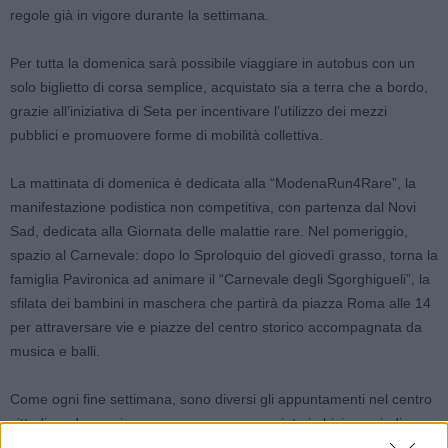
regole già in vigore durante la settimana.
Per tutta la domenica sarà possibile viaggiare in autobus con un
solo biglietto di corsa semplice, acquistato sia a terra che a bordo,
grazie all’iniziativa di Seta per incentivare l’utilizzo dei mezzi
pubblici e promuovere forme di mobilità collettiva.
La mattinata di domenica è dedicata alla “ModenaRun4Rare”, la
manifestazione podistica non competitiva, con partenza dal Novi
Sad, dedicata alla Giornata delle malattie rare. Nel pomeriggio,
spazio al Carnevale: dopo lo Sproloquio del giovedì grasso, torna la
famiglia Pavironica ad animare il “Carnevale degli Sgorghigueli”, la
sfilata dei bambini in maschera che partirà da piazza Roma alle 14
per attraversare vie e piazze del centro storico accompagnata da
musica e balli.
Come ogni fine settimana, sono diversi gli appuntamenti nel centro
cittadino, da raggiungere con una passeggiata in bici o a piedi, a
partire dalla visita “combo” alla Ghirlandina e alle sale storiche del