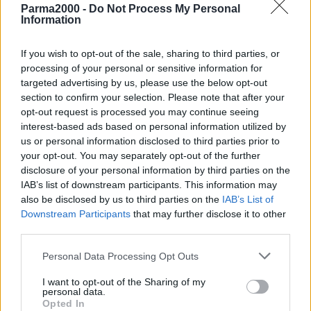
Parma2000 -
Do Not Process My Personal
Palazzo comunale, con ritrovo in via Lanfranco alle 16.45 e inizio
Information
alle 17 (prenotazione obbligatoria via mail a
torreghirlandina@comune.modena.it). Per tutta la giornata,
If you wish to opt-out of the sale, sharing to third parties, or
all’ombra del Duomo, si svolge anche la fiera di antiquariato
processing of your personal or sensitive information for
“L’antico in piazza Grande”. Al Planetario, continuano le domeniche
targeted advertising by us, please use the below opt-out
section to confirm your selection. Please note that after your
con mamma e papà, con un doppio appuntamento, alle 15.30 e
opt-out request is processed you may continue seeing
alle 16.30, dedicato ai racconti del cielo attraverso le stelle e le
interest-based ads based on personal information utilized by
costellazioni.
us or personal information disclosed to third parties prior to
your opt-out. You may separately opt-out of the further
La domenica ecologica, una misura che a Modena è applicata tutte
disclosure of your personal information by third parties on the
le domeniche, si svolge nell’ambito della manovra antismog che,
IAB’s list of downstream participants. This information may
come previsto dal Piano integrato per la qualità dell’aria (Pair 2020)
also be disclosed by us to third parties on the
IAB’s List of
Downstream Participants
that may further disclose it to other
della Regione Emilia Romagna, prevede limiti alla circolazione per i
third parties.
veicoli più inquinanti fino al 31 marzo 2020.
Personal Data Processing Opt Outs
Per tutta la giornata di domenica 23 febbraio saranno in vigore le
I want to opt-out of the Sharing of my
stesse regole di circolazione applicate dal lunedì al venerdì: dalle
personal data.
8.30 alle 18.30 nell’area all’interno delle tangenziali non potranno
Opted In