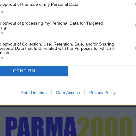
are di tutti gli strumenti idonei a garantire il pieno esercizio
o opt-out of the Sale of my Personal Data.
In
to opt-out of processing my Personal Data for Targeted
ing.
In
o opt-out of Collection, Use, Retention, Sale, and/or Sharing
ersonal Data that Is Unrelated with the Purposes for which it
lected.
In
CONFIRM
Data Deletion
Data Access
Privacy Policy