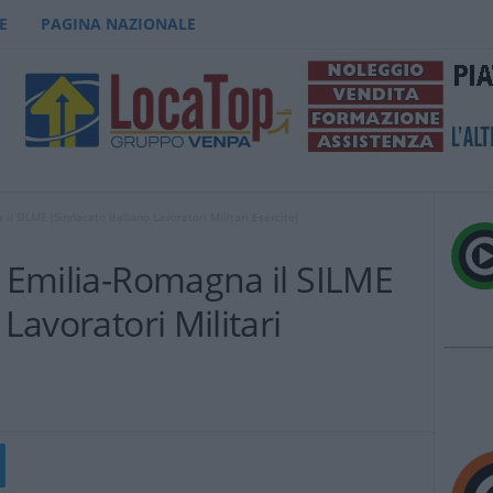
E
PAGINA NAZIONALE
il SILME (Sindacato Italiano Lavoratori Militari Esercito)
n Emilia-Romagna il SILME
 Lavoratori Militari