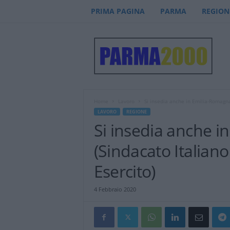
PRIMA PAGINA
PARMA
REGION
P
a
r
m
a
2
0
Home
Lavoro
Si insedia anche in Emilia-Romagna 
0
LAVORO
REGIONE
0
Si insedia anche i
–
n
(Sindacato Italiano
o
t
Esercito)
i
z
4 Febbraio 2020
i
e