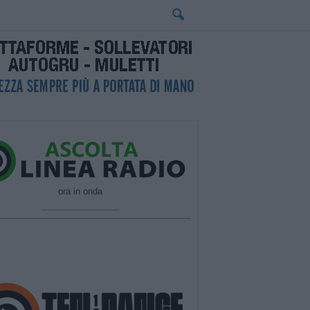
ora in onda
________________