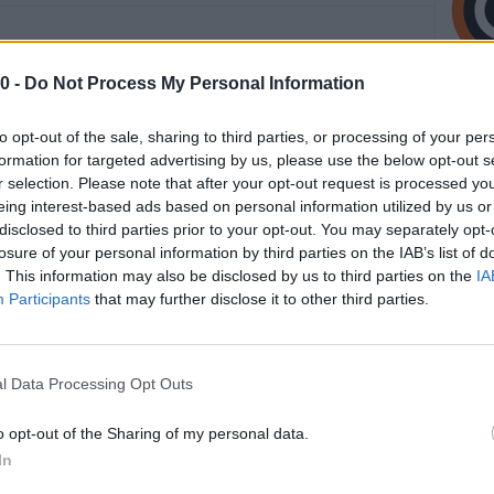
 Sindacato Italiano Lavoratori Militari Esercito. La
0 -
Do Not Process My Personal Information
affidata Rinaldo Granieri, militare in servizio presso il 7°
neonato sindacato. L’attuale sede del SILME si trova presso
to opt-out of the sale, sharing to third parties, or processing of your per
le ha già intrapreso una fattiva collaborazione. Questa
formation for targeted advertising by us, please use the below opt-out s
ermare la rappresentanza del SILME anche attraverso la
r selection. Please note that after your opt-out request is processed y
tti i servizi della Cgil.
eing interest-based ads based on personal information utilized by us or
disclosed to third parties prior to your opt-out. You may separately opt-
losure of your personal information by third parties on the IAB’s list of
 del Ministro della Difesa, promuove i diritti di tutte le
. This information may also be disclosed by us to third parties on the
IA
el proprio lavoro come strumento necessario alla crescita e
Participants
that may further disclose it to other third parties.
società, contribuendo ad estendere tali prerogative in ogni
gione o di status sociale. “A Granieri vanno i nostri più
no nella realtà riminese e regionale, sicuri del suo operato
l Data Processing Opt Outs
il sindacato dei militari, quale contributo per elevare le
 garantire il diritto e la sicurezza dei militari italiani”,
o opt-out of the Sharing of my personal data.
 generale del SILME. “Il mio passato nella rappresentanza
In
necessità di dotare anche gli appartenenti alle forze armate