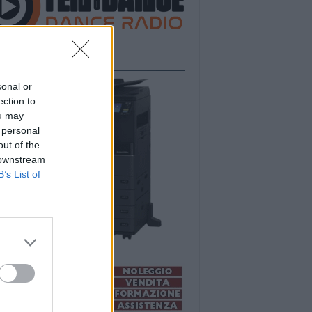
sonal or
ection to
ou may
 personal
out of the
 downstream
B’s List of