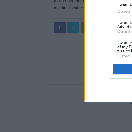
e alle forze dell’ordine ad ordinamento milit
I want t
dei diritti sindacali”, sottolinea Granieri.
Opted 
I want 
Advertis
Opted 
I want t
of my P
was col
Opted 