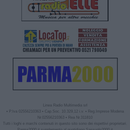
Linea Radio Multimedia srl
• P.Iva 02556210363 • Cap.Soc. 10.329,12 i.v. • Reg.Imprese Modena
Nr.02556210363 • Rea Nr.311810
Tutti i loghi e marchi contenuti in questo sito sono dei rispettivi proprietari.
Parma2000.it supplemento al quotidiano Sassuolo2000.it