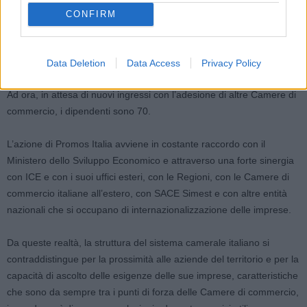
CONFIRM
Di Promos Italia fanno parte, dalla data della sua costituzione,
Promos Milano, WTC Genoa, Promec Modena, Eurosportello
Ravenna, I.TER Udine e Unioncamere Lombardia.
Data Deletion
Data Access
Privacy Policy
Ad ora, in attesa di nuovi ingressi con l’adesione di altre Camere di
commercio, i dipendenti sono 70.
L’azione di Promos Italia avviene in costante raccordo con il
Ministero dello Sviluppo Economico e attraverso una forte sinergia
con ICE e con i suoi uffici esteri, con le Regioni, con le Camere di
commercio italiane all’estero, con SACE Simest e con altre entità
nazionali che si occupano di internazionalizzazione delle imprese.
Da queste realtà, la struttura del sistema camerale italiano si
contraddistingue per la prossimità alle aziende del territorio e per la
capacità di ascolto delle esigenze delle sue imprese, caratteristiche
che sono da sempre tra i punti di forza delle Camere di commercio,