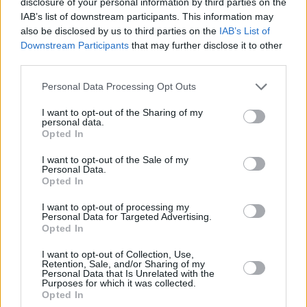
disclosure of your personal information by third parties on the
potenziali imprese esportatrici e ampliare il business internazionale
IAB’s list of downstream participants. This information may
di quelle già attive nei mercati esteri. Queste finalità vengono
also be disclosed by us to third parties on the
IAB’s List of
perseguite mettendo a disposizione delle PMI italiane un’ampia
Downstream Participants
that may further disclose it to other
gamma di servizi a supporto dell’internazionalizzazione:
third parties.
informazione specialistica, formazione qualificata, assistenza
Personal Data Processing Opt Outs
personalizzata, incontri b2b in Italia e all’estero con operatori
selezionati e soluzioni per il digital export sono infatti le attività
I want to opt-out of the Sharing of my
personal data.
proposte.
Opted In
Inoltre, viene svolta un’attività di supporto agli operatori esteri
I want to opt-out of the Sale of my
Personal Data.
interessati a investire sul territorio nazionale in sinergia con ICE,
Opted In
Invitalia e con le Regioni.
I want to opt-out of processing my
Personal Data for Targeted Advertising.
Promos Italia beneficia della competenza e dell’esperienza del
Opted In
personale del sistema camerale che da anni supporta in tutta Italia i
processi di internazionalizzazione delle imprese e pianifica le
I want to opt-out of Collection, Use,
Retention, Sale, and/or Sharing of my
attività sulla base delle peculiarità territoriali, focalizzandosi sui
Personal Data that Is Unrelated with the
Purposes for which it was collected.
settori prioritari di ciascun territorio e sui mercati internazionali che
Opted In
offrono opportunità di business per quei comparti.