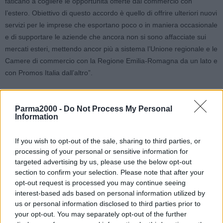
faticano a cogliere le opportunità offerte dal commercio con
l’estero. Obiettivo di questo accordo è quello di offrire ulteriori nuovi
servizi per le imprese che esportano poco o in maniera occasionale
e di supportare le aziende che ancora non si sono affacciate sui
mercati esteri, mettendo ancor più a sistema l’Unione regionale e le
Camere di commercio con la Regione Emilia-Romagna da un lato e
con Promos Italia dall’altro”.
“L’ingresso in Promos Italia di Unioncamere Emilia-Romagna ci
Parma2000 -
Do Not Process My Personal
permette di garantire assistenza, informazioni e servizi per l’export
Information
a tutte le aziende di quel territorio – afferma Giovanni Da Pozzo,
presidente di Promos Italia – un bacino di circa 20 mila imprese che
If you wish to opt-out of the sale, sharing to third parties, or
già esportano e migliaia di altre che sono pronte a farlo, ma che
processing of your personal or sensitive information for
necessitano di un supporto concreto. La capacità di ascolto dei
targeted advertising by us, please use the below opt-out
territori e delle esigenze delle imprese è da sempre una peculiarità
section to confirm your selection. Please note that after your
del mondo camerale, che ci permette di proporre soluzioni
opt-out request is processed you may continue seeing
adeguate e di realizzare servizi realmente utili”.
interest-based ads based on personal information utilized by
us or personal information disclosed to third parties prior to
your opt-out. You may separately opt-out of the further
La mission di Promos Italia, infatti, è preparare all’export nuove