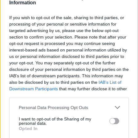
Information
PM10) sono rientrati nei limiti di legge. Pertanto terminano domani i
divieti – riguardanti sia il traffico veicolare sia comportamenti
If you wish to opt-out of the sale, sharing to third parties, or
domestici – che per normativa regionale scattano automaticamente
processing of your personal or sensitive information for
quando i dati superano il consentito.
targeted advertising by us, please use the below opt-out
section to confirm your selection. Please note that after your
In tema di qualità dell’aria, si ricorda che il 2 febbraio sarà una delle
opt-out request is processed you may continue seeing
“domeniche ecologiche” stabilite nell’ambito del Piano regionale
interest-based ads based on personal information utilized by
integrato: dalle 8:30 alle 18:30 sarà pertanto in vigore il divieto di
us or personal information disclosed to third parties prior to
your opt-out. You may separately opt-out of the further
circolazione per tutti i veicoli “pre euro” (a benzina, a gasolio,
disclosure of your personal information by third parties on the
ciclomotori e motocicli), tutti quelli “euro 1”, nonché tutti i veicoli a
IAB’s list of downstream participants. This information may
gasolio “euro 2” ed “euro 3”.
also be disclosed by us to third parties on the
IAB’s List of
Downstream Participants
that may further disclose it to other
Queste limitazioni, come sempre, valgono all’interno del perimetro
third parties.
“disegnato” dalle seguenti strade: tangenziale “Bruno Losi”,
Personal Data Processing Opt Outs
Provinciale 413, tangenziale “12 Luglio 1944”, vie Griduzza,
Cavata, Secchia, Cavale, Lama di Quartirolo, Lama di Quartirolo
I want to opt-out of the Sharing of my
Interna, Cattani.
personal data.
Opted In
Sono invece percorribili e accessibili le strade che delimitano il