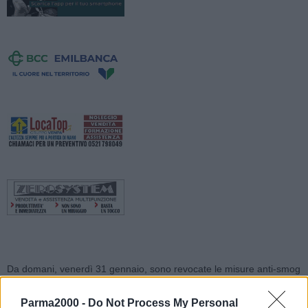
Da domani, venerdì 31 gennaio, sono revocate le misure anti-smog
in vigore da martedì scorso: infatti dal bollettino odierno dell’ARPAE
risulta che i valori dell’inquinamento atmosferico (concentrazione di
Parma2000 -
Do Not Process My Personal