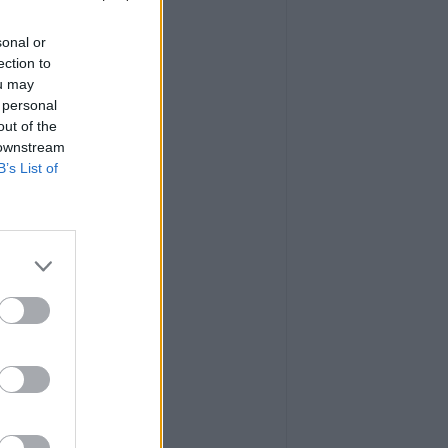
sonal or
ection to
ou may
 personal
out of the
 downstream
B’s List of