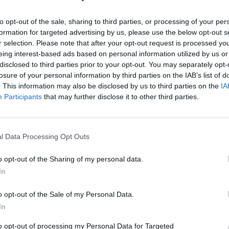
ali studi potranno essere finanziati altri approfondimenti e
to opt-out of the sale, sharing to third parties, or processing of your per
formation for targeted advertising by us, please use the below opt-out s
 per un eventuale reintegro del Fondo con cui sviluppare
r selection. Please note that after your opt-out request is processed y
euro.
eing interest-based ads based on personal information utilized by us or
disclosed to third parties prior to your opt-out. You may separately opt-
losure of your personal information by third parties on the IAB’s list of
. This information may also be disclosed by us to third parties on the
IA
O DI “GIGETTO”
Participants
that may further disclose it to other third parties.
ia Modena-Sassuolo che metta a confronto gli scenari in
costi di investimento e risorse necessarie sul medio-lungo
l Data Processing Opt Outs
logia alternativa al treno, come ad esempio il tram, fermo
cciato odierno.
o opt-out of the Sharing of my personal data.
In
à in un vero e proprio Piano del trasporto pubblico locale
autunno per una spesa di 82 mila euro, attraverso il
o opt-out of the Sale of my Personal Data.
utture e dei Trasporti, complessivamente pari a 507 mila
In
i di fattibilità per la mobilità, necessari per l’attuazione
to opt-out of processing my Personal Data for Targeted