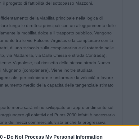
l progetto di fattibilità del sottopasso Mazzoni.
ficientamento della viabilità principale nella logica di
are lungo le direttrici principali con un alleggerimento delle
riamente la mobilità dolce e il trasporto pubblico. Vengono
egamento tra le vie Falcone-Argiolas e la complanare con la
etri, di uno svincolo sulla complanarina e di rotatorie nelle
to, via Mattarella, via Dalla Chiesa e strada Contrada);
stense-Vignolese; sul riassetto della stessa strada Nuova
 di Mugnano (complanare). Viene inoltre studiata
ngenziale, per calmierare e uniformare la velocità a favore
 un aumento medio della capacità della tangenziale stimato
rasporto merci sarà infine sviluppato un approfondimento sul
r raggiungere gli obiettivi del Pums 2030 infatti è necessario
zione dei mezzi commerciali, vista anche la progressiva
vedendo il sistema di distribuzione delle merci all’interno
0 -
Do Not Process My Personal Information