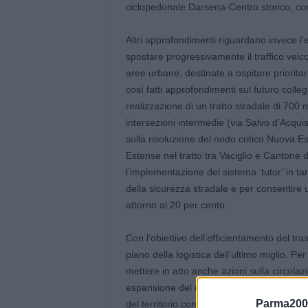
ciclopedonale Darsena-Centro storico, con i
Altri approfondimenti riguardano invece l’ef
spostare progressivamente il traffico veicol
aree urbane, destinate a ospitare priorita
così fatti approfondimenti sul futuro coll
realizzazione di un tratto stradale di 700 m
intersezioni intermedie (via Salvo d’Acquis
sulla risoluzione del nodo critico Nuova E
Estense nel tratto tra Vaciglio e Cantone
l’implementazione del sistema ‘tutor’ in ta
della sicurezza stradale e per consentire
attorno al 20 per cento.
Con l’obiettivo dell’efficientamento del t
piano della logistica dell’ultimo miglio. Pe
mettere in atto anche azioni sulla circola
espansione del mercato dell’e-commerce, ri
Parma200
del territorio comunale.