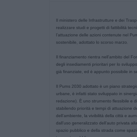
Il ministero delle Infrastrutture e dei Tra
realizzare studi e progetti di fattibilità te
l’attuazione delle azioni contenute nel Pu
sostenibile, adottato lo scorso marzo.
Il finanziamento rientra nell’ambito del Fond
degli insediamenti prioritari per lo svilupp
già finanziate, ed è appunto possibile in s
Il Pums 2030 adottato è un piano strategic
urbane, è infatti stato sviluppato in sinerg
redazione). È uno strumento flessibile e d
stabilendo priorità e tempi di attuazione deg
dell’ambiente, la vivibilità della città e a
dall’uso generalizzato dell’auto privata all
spazio pubblico e della strada come spazio