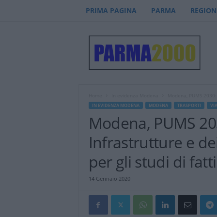
PRIMA PAGINA
PARMA
REGION
P
a
r
m
a
2
0
Home
In evidenza Modena
Modena, PUMS 2030: da
0
IN EVIDENZA MODENA
MODENA
TRASPORTI
VIA
0
Modena, PUMS 2030
–
n
Infrastrutture e de
o
t
per gli studi di fatti
i
z
14 Gennaio 2020
i
e