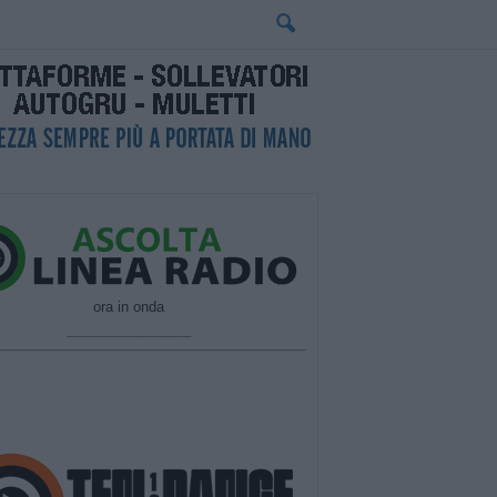
ora in onda
________________