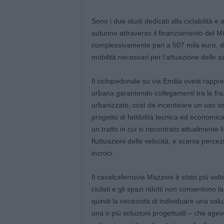
Sono i due studi dedicati alla ciclabilità e 
autunno attraverso il finanziamento del Min
complessivamente pari a 507 mila euro, desti
mobilità necessari per l’attuazione delle
Il ciclopedonale su via Emilia ovest rappres
urbana garantendo collegamenti tra le frazio
urbanizzato, così da incentivare un uso si
progetto di fattibilità tecnica ed economic
un tratto in cui si riscontrato attualmente li
fluttuazioni delle velocità, e scarsa percez
incroci.
Il cavalcaferrovia Mazzoni è stato più volte 
ciclisti e gli spazi ridotti non consentono 
quindi la necessità di individuare una soluzi
una o più soluzioni progettuali – che agev