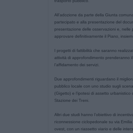
trasporto pubblico.
All’adozione da parte della Giunta comuna
partecipato e alla presentazione del docu
presentazione delle osservazioni e, nelle
approvare definitivamente il Piano, insiem
I progetti di fattibilità che saranno realiz
attività di approfondimento prenderanno i
l’affidamento dei servizi.
Due approfondimenti riguardano il miglioram
pubblico locale con uno studio sugli scenar
(Gigetto) e l’ipotesi di assetto urbanistic
Stazione dei Treni.
Altri due studi hanno l’obiettivo di incentiv
riconnessione ciclopedonale su via Emilia o
ovest, con un riassetto viario e delle inte