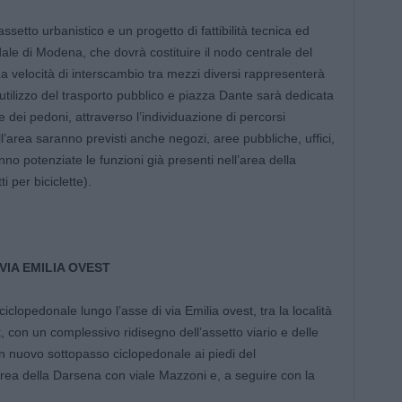
assetto urbanistico e un progetto di fattibilità tecnica ed
le di Modena, che dovrà costituire il nodo centrale del
La velocità di interscambio tra mezzi diversi rappresenterà
utilizzo del trasporto pubblico e piazza Dante sarà dedicata
i e dei pedoni, attraverso l’individuazione di percorsi
l’area saranno previsti anche negozi, aree pubbliche, uffici,
anno potenziate le funzioni già presenti nell’area della
i per biciclette).
VIA EMILIA OVEST
ciclopedonale lungo l’asse di via Emilia ovest, tra la località
, con un complessivo ridisegno dell’assetto viario e delle
 un nuovo sottopasso ciclopedonale ai piedi del
area della Darsena con viale Mazzoni e, a seguire con la