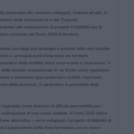
alla pedonalità che verranno sviluppati, insieme ad altri, in
istero delle Infrastrutture e dei Trasporti,
nato alla realizzazione di progetti di fattibilità per la
 azioni contenute nel Pums 2030 di Modena.
enta uno degli assi strategici e portanti della rete ciclabile
ni e i principali punti d’interesse nel territorio
stematico della mobilità dolce casa-scuola e casa-lavoro. Il
a della dorsale ciclopedonale di via Emilia ovest riguarderà
mitati o inesistenti spazi pedonali e ciclabili, importanti
ione della sicurezza, in particolare in prossimità degli
segnalato come itinerario di difficile percorribilità per i
la realizzazione di una corsia ciclabile. Il Pums 2030 indica
one alternativa – verrà sviluppato il progetto di fattibilità di
oli il superamento della linea ferroviaria con un nuovo