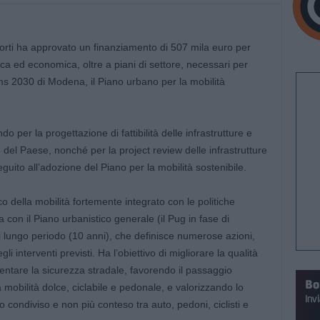
sporti ha approvato un finanziamento di 507 mila euro per
cnica ed economica, oltre a piani di settore, necessari per
ms 2030 di Modena, il Piano urbano per la mobilità
o per la progettazione di fattibilità delle infrastrutture e
o del Paese, nonché per la project review delle infrastrutture
eguito all’adozione del Piano per la mobilità sostenibile.
o della mobilità fortemente integrato con le politiche
ia con il Piano urbanistico generale (il Pug in fase di
i lungo periodo (10 anni), che definisce numerose azioni,
li interventi previsti. Ha l’obiettivo di migliorare la qualità
umentare la sicurezza stradale, favorendo il passaggio
a mobilità dolce, ciclabile e pedonale, e valorizzando lo
 condiviso e non più conteso tra auto, pedoni, ciclisti e