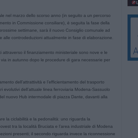
le nel marzo dello scorso anno (in seguito a un percorso
mento in Commissione consiliare), è seguita la fase della
 prossime settimane, sarà il nuovo Consiglio comunale ad
e alle controdeduzioni attualmente in fase di elaborazione.
zati attraverso il finanziamento ministeriale sono nove e le
l via in autunno dopo le procedure di gara necessarie per
ento dell’attrattività e l’efficientamento del trasporto
i evolutivi dell’attuale linea ferroviaria Modena-Sassuolo
o del nuovo Hub intermodale di piazza Dante, davanti alla
are la ciclabilità e la pedonalità: uno riguarda la
vest tra la località Bruciata e l’area industriale di Modena
rsezioni presenti; il secondo riguarda invece la riconnessione