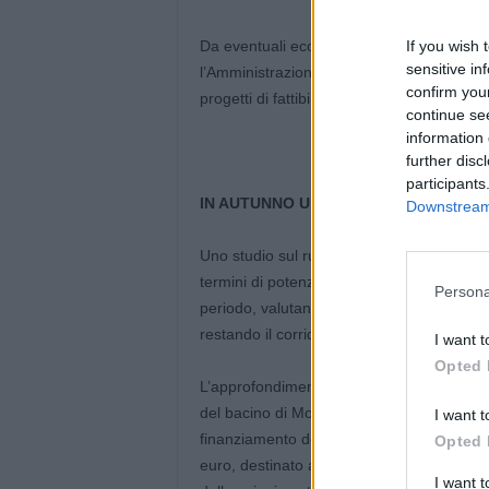
Da eventuali economie di spesa relative a t
If you wish 
sensitive in
l’Amministrazione è in attesa di conferma
confirm you
progetti di fattibilità per ulteriori 265 mila 
continue se
information 
further disc
participants
IN AUTUNNO UNO STUDIO SUL FUTUR
Downstream 
Uno studio sul ruolo della linea ferroviar
termini di potenziale efficacia, criticità, 
Persona
periodo, valutando anche più di una tecno
restando il corridoio rappresentato dal tra
I want t
Opted 
L’approfondimento su Gigetto, che rientrer
del bacino di Modena, verrà sviluppato in 
I want t
finanziamento del ministero delle Infrastr
Opted 
euro, destinato alla realizzazione di progett
I want 