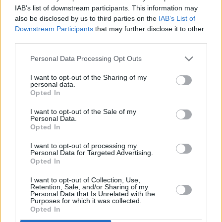
primo rapporto sulle condizioni di detenzione in Emilia Romagna
IAB’s list of downstream participants. This information may
(Anno 2018), pubblicato per Antigone edizioni a giugno 2019. Ci
also be disclosed by us to third parties on the
IAB’s List of
sembrano soprattutto preoccupanti le condizioni di congestione di
Downstream Participants
that may further disclose it to other
istituti più grandi, come, appunto, Ferrara, Modena e Bologna.
third parties.
Come scriviamo nel rapporto, “anche le prassi dei trasferimenti tra
Personal Data Processing Opt Outs
strutture penitenziarie a livello intraregionale possono quindi
incidere sulle dinamiche di sovraffollamento e congestione delle
I want to opt-out of the Sharing of my
personal data.
prigioni, che dipendono comunque in prima istanza dagli ingressi
Opted In
dall’esterno e, dunque, dalle opzioni di politica criminale”. In
relazione alle conseguenze del sovraffollamento, rileviamo che
I want to opt-out of the Sale of my
Personal Data.
“naturalmente, il sovraffollamento incide sulla qualità della vita
Opted In
detentiva (congestione degli spazi) e può contribuire a comprimere
diritti e aspettative dei detenuti e delle detenute – nonchè di chi
I want to opt-out of processing my
Personal Data for Targeted Advertising.
lavora all’interno delle carceri -, riducendo ad esempio le possibilità
Opted In
di accesso alle attività trattamentali, ai servizi sanitari e scolastici,
alle opportunità ricreative. Basti pensare che in media il rapporto
I want to opt-out of Collection, Use,
Retention, Sale, and/or Sharing of my
tra detenuti ed educatori (staff di area giuridico-trattamentale) è di
Personal Data that Is Unrelated with the
Purposes for which it was collected.
80 a 1”.
Opted In