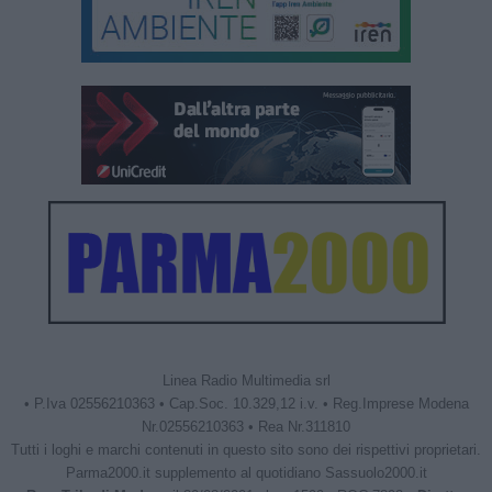
Linea Radio Multimedia srl
• P.Iva 02556210363 • Cap.Soc. 10.329,12 i.v. • Reg.Imprese Modena
Nr.02556210363 • Rea Nr.311810
Tutti i loghi e marchi contenuti in questo sito sono dei rispettivi proprietari.
Parma2000.it supplemento al quotidiano Sassuolo2000.it