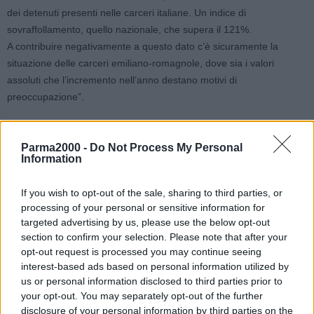
dei detenuti presenti nelle carceri italiane. Un indice di
sovraffollamento, quello nazionale, che supera il 121%.
A contribuire negativamente a questo dato c’è sicuramente la
situazione delle carceri emiliano-romagnole, dove sia i valori
assoluti che l’incremento nell’anno destano motivi di
preoccupazione”.
“In Emilia Romagna, infatti, il tasso di affollamento è del 137,7%
Parma2000 -
Do Not Process My Personal
con un incremento nell’anno del 7,8%. Il dato più preoccupante è
Information
quello che riguarda il carcere di Bologna, dove il dato del
sovraffollamento arriva al 175,8%. Non vanno bene le cose tuttavia
If you wish to opt-out of the sale, sharing to third parties, or
neanche nelle carceri di Ferrara (155,3%), Ravenna e Reggio
processing of your personal or sensitive information for
Emilia (entrambe con il 144,4%), Modena (142%). Emblematico,
targeted advertising by us, please use the below opt-out
per fotografare la situazione regionale, è il fatto che dei 10 istituti
section to confirm your selection. Please note that after your
presenti, solo uno abbia un tasso di sovraffollamento inferiore alla
opt-out request is processed you may continue seeing
media nazionale.
interest-based ads based on personal information utilized by
us or personal information disclosed to third parties prior to
your opt-out. You may separately opt-out of the further
Il dato del sovraffollamento lo avevamo rilevato anche nel nostro
disclosure of your personal information by third parties on the