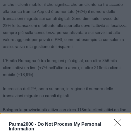
anche i clienti mobile, il che significa che un cliente su tre accede
alla banca tramite App ed è aumentato (+2%) il numero delle
transazioni migrate sui canali digitali. Sono diminuite invece del
29% le transazioni effettuate allo sportello dove l’attività si focalizza
sempre più sulla consulenza personalizzata e sui servizi ad alto
valore aggiuntoper privati e PMI, come ad esempio la consulenza
assicurativa e la gestione dei risparmi.
L’Emilia Romagna è tra le regioni più digital, con oltre 356mila
clienti attivi on line (+7% nell’ultimo anno); e oltre 216mila clienti
mobile (+18,9%).
In crescita dell’2%, anno su anno, in regione il numero delle
transazioni migrate su canali digitali.
Bologna la provincia più attiva con circa 115mila clienti attivi on line
(+5,7% nel 2019 rispetto al 2018) e 67mila mobile (+18%).
Seguono Modena con 73mila clienti attivi on line (+7,7%) e oltre
Parma2000 -
Do Not Process My Personal
Information
44mila su mobile (+18%); e Reggio Emilia 47mila clienti on line