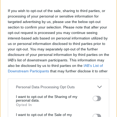
(+8%) e oltre 23mila clienti su mobile (+19%).
If you wish to opt-out of the sale, sharing to third parties, or
processing of your personal or sensitive information for
Proprio in questi giorni il Gruppo sta lanciando la nuova App per il
targeted advertising by us, please use the below opt-out
mobile banking, che sarà più veloce, facile e intuitiva e sarà uguale
section to confirm your selection. Please note that after your
per i clienti dei tre Paesi dove il Gruppo ha una presenza più forte.
opt-out request is processed you may continue seeing
E’ stata realizzata una piattaforma digitale unica che serve tre
interest-based ads based on personal information utilized by
mercati sostanzialmente diversi. Il risultato permetterà ai clienti di
us or personal information disclosed to third parties prior to
your opt-out. You may separately opt-out of the further
moltiplicare le occasioni di contatto digitale con la banca e alla
disclosure of your personal information by third parties on the
banca di ottenere una maggior efficienza operativa.
IAB’s list of downstream participants. This information may
also be disclosed by us to third parties on the
IAB’s List of
“Vogliamo accompagnare i nostri clienti – spiega Remo Taricani,
Downstream Participants
that may further disclose it to other
co-CEO Commercial Banking Italy di UniCredit – attraverso una
third parties.
trasformazione in corso che è testimoniata anche dai nostri dati.
Personal Data Processing Opt Outs
Per questo lavoriamo ogni giorno per essere più customer-friendly
fornendo prodotti semplici e mirati, strumenti innovativi, efficienti e
I want to opt-out of the Sharing of my
facili da usare. Come banca siamo stati i primi in Italia a offrire ai
personal data.
Opted In
nostri clienti i pagamenti digitali tramite Apple Pay e poi Samsung
Pay e Google Pay. Sempre per primi abbiamo dato la possibilità ai
I want to opt-out of the Sale of my