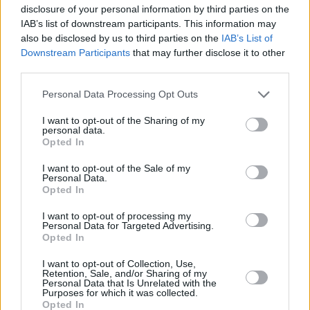
disclosure of your personal information by third parties on the
euro.
IAB’s list of downstream participants. This information may
also be disclosed by us to third parties on the
IAB’s List of
“Abbiamo ottenuto che il Fondo fosse aumentato nel suo importo
Downstream Participants
that may further disclose it to other
complessivo, dai 70 milioni del 2016, primo anno di assegnazione
third parties.
alle Regioni del fondo, ai 100 milioni del 2019, e che nel riparto
delle risorse nazionali si tenesse conto del numero di
Personal Data Processing Opt Outs
studenti disabili iscritti a scuola; una modifica che riconosce
I want to opt-out of the Sharing of my
all’Emilia-Romagna maggiori risorse- sottolinea l’assessore
personal data.
Opted In
regionale alla Scuola, Patrizio Bianchi-. La quota assegnata alla
nostra Regione, infatti, ha avuto negli anni un incremento di oltre 5
I want to opt-out of the Sale of my
milioni passando dai quasi 4 nel 2016 ai 9,3 milioni di euro nel
Personal Data.
Opted In
2019. Questi finanziamenti favoriscono l’inclusione scolastica e il
successo formativo dei ragazzi con disabilità che frequentano le
I want to opt-out of processing my
Personal Data for Targeted Advertising.
scuole secondarie di secondo grado, ed è importante che le risorse
Opted In
vengano erogate all’inizio dell’anno scolastico, per consentire ai
Comuni di organizzare al meglio i servizi sul territorio”.
I want to opt-out of Collection, Use,
Retention, Sale, and/or Sharing of my
Personal Data that Is Unrelated with the
Con queste assegnazioni i Comuni organizzano il servizio di
Purposes for which it was collected.
Opted In
trasporto tra casa e scuola e i servizi di autonomia e