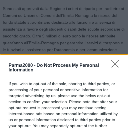
Sono stati approvati dalla Regione i criteri di riparto per trasferire ai
Comuni ed Unioni di Comuni dell’Emilia-Romagna le risorse del
fondo statale straordinario destinato alle funzioni e ai servizi di
assistenza a favore degli studenti disabili delle scuole secondarie di
secondo grado. Oltre 9 milioni di euro sono le risorse attribuite
quest’anno all’Emilia-Romagna per garantire i servizi di trasporto e
le funzioni di assistenza per l’autonomia e per lacomunicazione
personale ai ragazzi con disabilità fisiche e sensoriali.
Parma2000 -
Do Not Process My Personal
Information
Le risorse nazionali, che per il 2019 salgono a 100 milioni di euro
(erano 75 nel 2018) sono state ripartite tra le Regioni sulla base del
If you wish to opt-out of the sale, sharing to third parties, or
numero degli alunni con disabilità, assegnando all’Emilia-Romagna
processing of your personal or sensitive information for
la somma di 9 milioni e 300mila euro.
targeted advertising by us, please use the below opt-out
Alla Città metropolitana di Bologna va 1 milione e 988mila euro, alla
section to confirm your selection. Please note that after your
Provincia di Ferrara quasi 850mila euro, a Forlì-Cesena 578mila
opt-out request is processed you may continue seeing
euro, a Modena 1 milione e 645mila euro, a Parma 950mila euro, a
interest-based ads based on personal information utilized by
Piacenza quasi 580mila, a Ravenna oltre 698mila euro, a Reggio
us or personal information disclosed to third parties prior to
Emilia 1 milione e 412mila euro e a alla provincia di Rimini 630mila
your opt-out. You may separately opt-out of the further