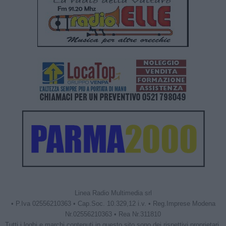
Linea Radio Multimedia srl
• P.Iva 02556210363 • Cap.Soc. 10.329,12 i.v. • Reg.Imprese Modena
Nr.02556210363 • Rea Nr.311810
Tutti i loghi e marchi contenuti in questo sito sono dei rispettivi proprietari.