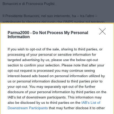
Bonaccini e di Francesca Puglisi.
Il Presidente Bonaccini, nel suo intervento, ha – tra l’altro –
sottolineato la rilevanza del ruolo che l’INPS svolge sul territorio,
quale elemento essenziale di un sistema di protezione mirato ad
Parma2000 -
Do Not Process My Personal
assicurare servizi sociali in un contesto marcatamente segnato
Information
dall’aumento dell’aspettativa di vita nella nostra regione ed al
conseguente ampliamento dei bisogni tipici della popolazione
If you wish to opt-out of the sale, sharing to third parties, or
anziana.
processing of your personal or sensitive information for
targeted advertising by us, please use the below opt-out
La Regione, in collaborazione con le altre istituzioni, ha operato per
section to confirm your selection. Please note that after your
opt-out request is processed you may continue seeing
favorire l’occupazione (che registra nel 2018 i valori più alti in
interest-based ads based on personal information utilized by
ambito nazionale) ma anche di attivare politiche capaci di creare
us or personal information disclosed to third parties prior to
opportunità di “buon” lavoro, a tutele delle giovani generazioni,
your opt-out. You may separately opt-out of the further
altrimenti sopraffatte da un mercato del lavoro sempre più
disclosure of your personal information by third parties on the
frammentato.
IAB’s list of downstream participants. This information may
also be disclosed by us to third parties on the
IAB’s List of
La sottosegretaria Puglisi ha illustrato gli obbiettivi di governo in
Downstream Participants
that may further disclose it to other
third parties.
tema di welfare, rimarcando la centralità dell’INPS quale attore