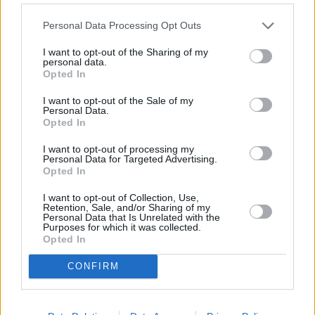
principale per tradurre in servizi le misure adottate ed in corso di
Personal Data Processing Opt Outs
progettazione, mirate a ridurre sia le attuali diseguaglianze tra i
cittadini, sempre più marcate, sia quelle di natura
I want to opt-out of the Sharing of my
personal data.
intergenerazionale, vere e proprie sfide per il futuro della coesione
Opted In
sociale.
I want to opt-out of the Sale of my
Personal Data.
Il Direttore Generale, ha colto l’occasione per proporre alla politica
Opted In
alcuni temi strategici: dalla regolamentazione delle nuove forme di
I want to opt-out of processing my
lavoro, alla definitiva omogeneizzazione dei sistemi di calcolo della
Personal Data for Targeted Advertising.
pensione, dalla flessibilizzazione dei requisiti per accedere al
Opted In
pensionamento, alla verosimile necessità di riconsiderare
I want to opt-out of Collection, Use,
radicalmente il sistema meramente individuale e ripartito del gettito
Retention, Sale, and/or Sharing of my
Personal Data that Is Unrelated with the
contributivo.
Purposes for which it was collected.
Opted In
I lavori della giornata sono stati conclusi dall’intervento di
CONFIRM
Guglielmo Loy, Presidente del Consiglio di Indirizzo e Vigilanza
dell’INPS, il quale ha sottolineato come in questo momento più che
mai occorre difendere il modello mutualistico/solidaristico incarnato