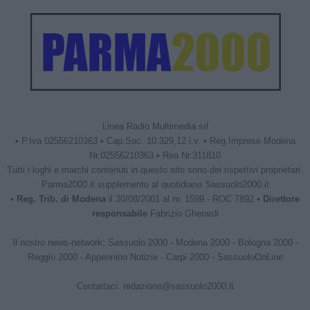
Linea Radio Multimedia srl
• P.Iva 02556210363 • Cap.Soc. 10.329,12 i.v. • Reg.Imprese Modena
Nr.02556210363 • Rea Nr.311810
Tutti i loghi e marchi contenuti in questo sito sono dei rispettivi proprietari.
Parma2000.it supplemento al quotidiano Sassuolo2000.it
•
Reg. Trib. di Modena
il 30/08/2001 al nr. 1599 - ROC 7892 •
Direttore
responsabile
Fabrizio Gherardi
Il nostro news-network:
Sassuolo 2000
-
Modena 2000
-
Bologna 2000
-
Reggio 2000
-
Appennino Notizie
-
Carpi 2000
-
SassuoloOnLine
Contattaci:
redazione@sassuolo2000.it