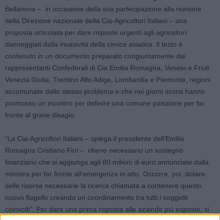
Bellanova – in occasione della sua partecipazione alla riunione
della Direzione nazionale della Cia-Agricoltori Italiani – una
proposta articolata per dare risposte urgenti agli agricoltori
danneggiati dalla invasività della cimice asiatica. Il testo è
contenuto in un documento preparato congiuntamente dai
rappresentanti Confederali di Cia Emilia Romagna, Veneto e Friuli
Venezia Giulia, Trentino Alto Adige, Lombardia e Piemonte, regioni
accomunate dallo stesso problema e che nei giorni scorsi hanno
promosso un incontro per definire una comune posizione per far
fronte al grave disagio.
“La Cia-Agricoltori Italiani – spiega il presidente dell’Emilia
Romagna Cristiano Fini – ritiene necessario un sostegno
finanziario che si aggiunga agli 80 milioni di euro annunciate dalla
ministra per far fronte all’emergenza in atto. Occorre, poi, dotare
delle risorse necessarie la ricerca chiamata a contenere questo
nuovo flagello creando un coordinamento tra tutti i soggetti
coinvolti”. Per dare una prima risposta alle aziende più esposte, si