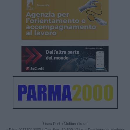
Linea Radio Multimedia srl
• P.Iva 02556210363 • Cap.Soc. 10.329,12 i.v. • Reg.Imprese Modena