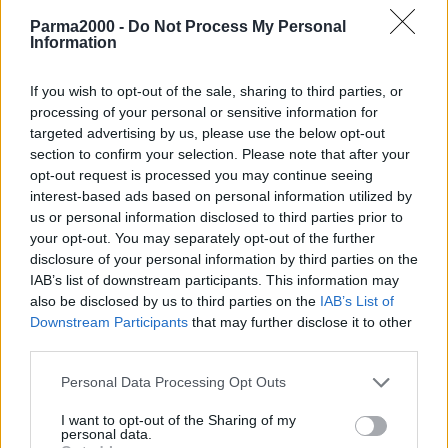
legge nel documento, bisogna disporre l’immediata sospensione
Parma2000 -
Do Not Process My Personal
dei mutui e istituire un fondo di rotazione che fornisca le garanzie
Information
necessarie a chi necessita di risorse finanziarie per proseguire
l’attività. Inoltre, si devono prevedere misure che evitino la
If you wish to opt-out of the sale, sharing to third parties, or
segnalazione dei soggetti coinvolti alla Crif (Centrale rischi, ndr).
processing of your personal or sensitive information for
Per coloro che non sono nelle condizioni oggettive di far fronte al
targeted advertising by us, please use the below opt-out
pagamento degli oneri contributivi, viene ancora sottolineato nel
section to confirm your selection. Please note that after your
documento di Cia, occorre prevedere una norma che eviti
opt-out request is processed you may continue seeing
l’emissione di Durc (Documento unico della regolarità contributiva).
interest-based ads based on personal information utilized by
us or personal information disclosed to third parties prior to
Per la Cia-Agricoltori Italiani diventa inderogabile ridiscutere la
your opt-out. You may separately opt-out of the further
proposta del nuovo Pan (Piano di azione Nazionale) sull’uso
disclosure of your personal information by third parties on the
sostenibile dei prodotti fitosanitari fino a prevederne la
IAB’s list of downstream participants. This information may
sospensione, visto gli obiettivi che si pone difficili, se non
also be disclosed by us to third parties on the
IAB’s List of
impossibili, da rispettare in considerazione dell’attuale emergenza.
Downstream Participants
that may further disclose it to other
Inoltre, chiede con forza che l’intero Governo agisca nei confronti
third parties.
delle autorità competenti dell’Unione Europea per confermare
Personal Data Processing Opt Outs
l’utilizzo per l’anno prossimo della sostanza chimica Metile, l’unica
che assicura un parziale controllo della cimice. Occorre, poi, che
I want to opt-out of the Sharing of my
personal data.
tutti gli atti necessari per rendere possibile l’immissione in pieno