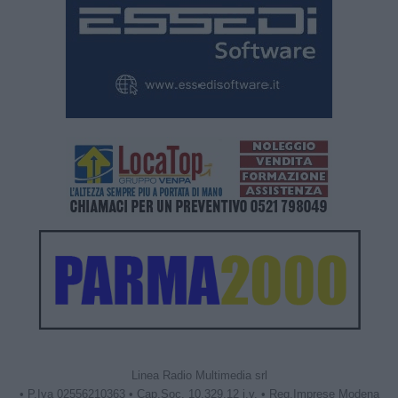
Linea Radio Multimedia srl
• P.Iva 02556210363 • Cap.Soc. 10.329,12 i.v. • Reg.Imprese Modena