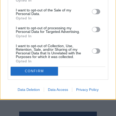
Opted In
Rubicone, San Mauro Pascoli, Gatteo, Bagno di Romagna (Forlì-
Cesena); San Prospero e Medolla (Modena); Colorno (Parma);
I want to opt-out of the Sale of my
Personal Data.
Bobbio e Villanova sulll’Arda (Piacenza); Gualtieri, Scandiano,
Opted In
Campegine (Reggio Emilia); Misano Adriatico (Rimini).
I want to opt-out of processing my
Personal Data for Targeted Advertising.
Opted In
I want to opt-out of Collection, Use,
Retention, Sale, and/or Sharing of my
Personal Data that Is Unrelated with the
Purposes for which it was collected.
Opted In
CONFIRM
Data Deletion
Data Access
Privacy Policy