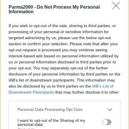
Parma2000 -
Do Not Process My Personal
Più mobilità sostenibile. Chi sceglie la bici per muoversi in Emilia-
Information
Romagna potrà contare su ulteriori investimenti regionali per la
realizzazione di piste ciclabili, messa in sicurezza e riqualificazione
If you wish to opt-out of the sale, sharing to third parties, or
dei percorsi per le due ruote in 20 Comuni della regione.
processing of your personal or sensitive information for
targeted advertising by us, please use the below opt-out
I fondi stanziati, il dettaglio degli interventi e dei singoli progetti
section to confirm your selection. Please note that after your
opt-out request is processed you may continue seeing
verranno presentati in conferenza stampa martedì 29 ottobre alle
interest-based ads based on personal information utilized by
ore 13 in Regione (sala Giunta – 9^ piano – viale A. Moro, 52 –
us or personal information disclosed to third parties prior to
Bologna) dal presidente della Regione, Stefano Bonaccini, insieme
your opt-out. You may separately opt-out of the further
ai sindaci dei 20 Comuni interessati.
disclosure of your personal information by third parties on the
IAB’s list of downstream participants. This information may
Presenti all’incontro con i giornalisti, l’assessore alla Mobilità,
also be disclosed by us to third parties on the
IAB’s List of
Raffaele Donini, e il sottosegretario alla Presidenza, Giammaria
Downstream Participants
that may further disclose it to other
third parties.
Manghi.
Personal Data Processing Opt Outs
I Comuni che hanno presentato i progetti sono: Medicina, Castello
D’Argile, San Giovanni in Persiceto e Calderara di Reno in provincia
I want to opt-out of the Sharing of my
personal data.
di Bologna; Cento e Copparo (Ferrara); Modigliana, Savignano sul