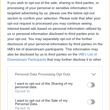
If you wish to opt-out of the sale, sharing to third parties, or
di Hera per la posa della nuova rete idrica, eliminazione vecchia
processing of your personal or sensitive information for
condotta ed il rifacimento prese.
targeted advertising by us, please use the below opt-out
section to confirm your selection. Please note that after your
Per consentire il regolare svolgimento dei lavori, in tutta sicurezza,
opt-out request is processed you may continue seeing
dalle ore 8,30 di lunedì 28 ottobre alle ore 19 mercoledì 30 ottobre
interest-based ads based on personal information utilized by
us or personal information disclosed to third parties prior to
in via Rometta, nel tratto compreso tra via Torino e Largo Verona:
your opt-out. You may separately opt-out of the further
via Torino chiusa al traffico veicolare eccetto mezzi di cantiere,
disclosure of your personal information by third parties on the
divieto di sosta con rimozione forzata sull’intera sede stradale nel
IAB’s list of downstream participants. This information may
tratto interessato dai lavori; obbligo di svolta a destra da via
also be disclosed by us to third parties on the
IAB’s List of
Rometta in via Torino per i mezzi provenienti da sud eccetto mezzi
Downstream Participants
that may further disclose it to other
di cantiere; obbligo di svolta a sinistra da via Torino in via Rometta
third parties.
eccetto mezzi di cantiere; obbligo di svolta a destra da via Puccini
Personal Data Processing Opt Outs
in via Rometta eccetto mezzi di cantiere.
I want to opt-out of the Sharing of my
personal data.
Durante le fasi di lavoro sarà sempre assicurato il transito pedonale
Opted In
nell’area interessata dall’intervento.
I want to opt-out of the Sale of my
Personal Data.
Opted In