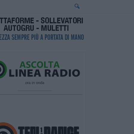
ora in onda
________________