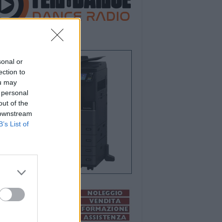
sonal or
ection to
ou may
 personal
out of the
 downstream
B’s List of