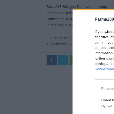
Sulla A13 Bologna-Padova, per programmati
ridotta circolazione di veicoli, dalle 22:00
l’entrata della stazione di Ferrara nord, 
Parma200
In alternativa si consiglia di entrare alla 
If you wish 
sensitive in
Inoltre, sarà inibito l’accesso all’area di 
confirm you
e Occhiobello, verso Padova, dalle 21:00 d
continue se
information 
further disc
participants
Downstream 
Persona
I want t
Opted 