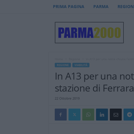
PRIMA PAGINA
PARMA
REGION
P
a
r
m
a
2
0
Home
Regione
In A13 per una notte chiusa l’entr
0
REGIONE
VIABILITÀ
0
In A13 per una nott
–
n
stazione di Ferrar
o
t
22 Ottobre 2019
i
z
i
e