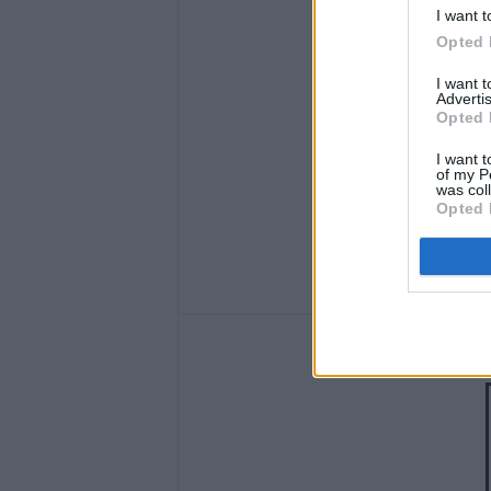
I want t
Opted 
I want 
Advertis
Opted 
I want t
of my P
was col
Opted 