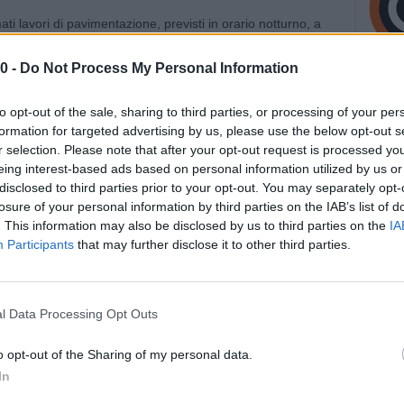
 lavori di pavimentazione, previsti in orario notturno, a
 di venerdì 25 alle 6:00 di sabato 26 ottobre, sarà chiusa
verso Padova.
0 -
Do Not Process My Personal Information
stazione autostradale di Ferrara sud o di Occhiobello.
to opt-out of the sale, sharing to third parties, or processing of your per
formation for targeted advertising by us, please use the below opt-out s
servizio “Po est”, situata nel tratto compreso tra Ferrara nord
r selection. Please note that after your opt-out request is processed y
i venerdì 25 alle 6:00 di sabato 26 ottobre.
eing interest-based ads based on personal information utilized by us or
disclosed to third parties prior to your opt-out. You may separately opt-
losure of your personal information by third parties on the IAB’s list of
. This information may also be disclosed by us to third parties on the
IA
Participants
that may further disclose it to other third parties.
l Data Processing Opt Outs
o opt-out of the Sharing of my personal data.
In