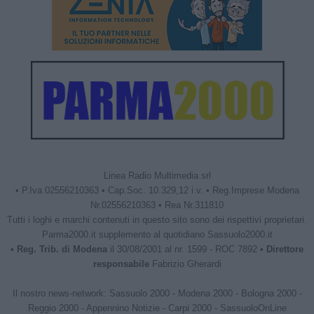
Linea Radio Multimedia srl
• P.Iva 02556210363 • Cap.Soc. 10.329,12 i.v. • Reg.Imprese Modena
Nr.02556210363 • Rea Nr.311810
Tutti i loghi e marchi contenuti in questo sito sono dei rispettivi proprietari.
Parma2000.it supplemento al quotidiano Sassuolo2000.it
•
Reg. Trib. di Modena
il 30/08/2001 al nr. 1599 - ROC 7892 •
Direttore
responsabile
Fabrizio Gherardi
Il nostro news-network:
Sassuolo 2000
-
Modena 2000
-
Bologna 2000
-
Reggio 2000
-
Appennino Notizie
-
Carpi 2000
-
SassuoloOnLine