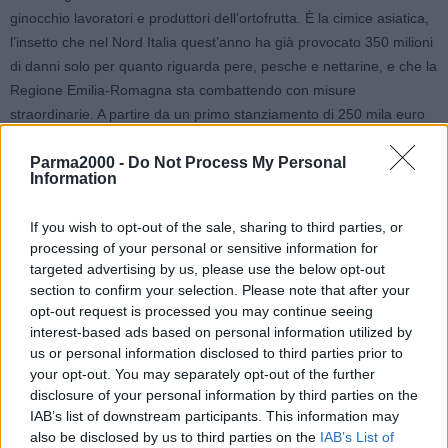
ginocchio lavoratori e produttori dell’ortofrutta. È la cimice asiatica,
l’insetto che nel Nord Italia quest’anno ha già provocato 350 milioni
di danni solo per quanto riguarda pere, pesche e nettarine, e che la
Regione Emilia-Romagna sta combattendo con misure
straordinarie. A partire da un primo stanziamento di 250 mila euro
per le aziende colpite per e poi attraverso un impegno serrato per
Parma2000 -
Do Not Process My Personal
l’approvazione di piani straordinari nazionali ed europei a
Information
salvaguardia degli agricoltori e del loro lavoro.
If you wish to opt-out of the sale, sharing to third parties, or
E ora, con l’inizio della stagione autunnale, la cimice cerca riparo
processing of your personal or sensitive information for
nelle case creando fastidi a causa del cattivo odore che emana e
targeted advertising by us, please use the below opt-out
perché, a differenza delle altre cimici, quella asiatica emette un
section to confirm your selection. Please note that after your
ferormone di aggregazione che ne richiama altre, arrivando a
opt-out request is processed you may continue seeing
creare gruppi di 50/100 esemplari.
interest-based ads based on personal information utilized by
us or personal information disclosed to third parties prior to
your opt-out. You may separately opt-out of the further
Un disagio non indifferente, anche se, è bene chiarirlo subito, la
disclosure of your personal information by third parties on the
cimice asiatica non punge e non è pericolosa per l’uomo e gli
IAB’s list of downstream participants. This information may
animali di casa.
also be disclosed by us to third parties on the
IAB’s List of