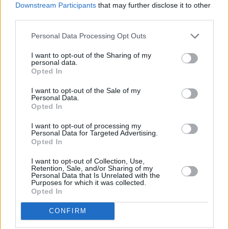
Downstream Participants
that may further disclose it to other
Ma come si comporta, dove andrà dopo aver trovato rifugio nelle
third parties.
nostre case, e soprattutto cosa occorre fare per liberarsene?
Personal Data Processing Opt Outs
A queste ed altre domande risponde Massimo Bariselli del Servizio
I want to opt-out of the Sharing of my
personal data.
fitosanitario regionale che, in un video realizzato dall’Agenzia
Opted In
informazione e comunicazione della Giunta della Regione Emilia-
Romagna, spiega quali accorgimenti adottare per difendersi
I want to opt-out of the Sale of my
Personal Data.
dall’insetto e cosa c’è da sapere sulla sua diffusione e sulla ricerca
Opted In
dell’antagonista per contenerne gli effetti dannosi per le nostre
colture.
I want to opt-out of processing my
Personal Data for Targeted Advertising.
Opted In
Il video è a disposizione dei cittadini sul sito della Regione
(
www.regione.emilia-romagna.it
) e sui social
I want to opt-out of Collection, Use,
Retention, Sale, and/or Sharing of my
https://www.facebook.com/RegioneEmiliaRomagna
https://twitter.c
Personal Data that Is Unrelated with the
Purposes for which it was collected.
om/RegioneER
e YouTube https://www.youtube.com/videoermes
Opted In
CONFIRM