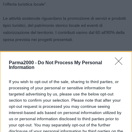
l’offerta turistica locale”.
Le attività sostenute riguardano la promozione di servizi e prodotti
tipici turistici, del patrimonio storico locale ed eventi di
valorizzazione del territorio. I contributi vanno dal 60 all’80% della
spesa prevista nei progetti presentati.
I finanziamenti per provincia
Parma2000 -
Do Not Process My Personal
Information
Nel dettaglio, nel bolognese arrivano quasi 60 mila euro: 30 mila
euro all’associazione pro loco di Casalecchio Meridiana (che
If you wish to opt-out of the sale, sharing to third parties, or
riunisce Casalecchio Meridiana, Bazzano, Castello di Serravalle,
processing of your personal or sensitive information for
Crespellano, Monte San Pietro, Monteveglio, Sasso Marconi,
targeted advertising by us, please use the below opt-out
Savigno, Zola Predosa). Mentre alla pro loco di Castel San Pietro
section to confirm your selection. Please note that after your
Terme (che riunisce Castel San Pietro Terme, Borgo Tossignano,
opt-out request is processed you may continue seeing
Castel Guelfo, Imola, Ozzano dell’Emilia, Alidosiana Castel del Rio,
interest-based ads based on personal information utilized by
Dozza, Medicina) sono destinati quasi 30 mila euro.
us or personal information disclosed to third parties prior to
Nel ferrarese andranno fondi per quasi 60 mila euro così ripartiti:
your opt-out. You may separately opt-out of the further
disclosure of your personal information by third parties on the
30 mila euro all’associazione pro loco di Codigoro (Codigoro,