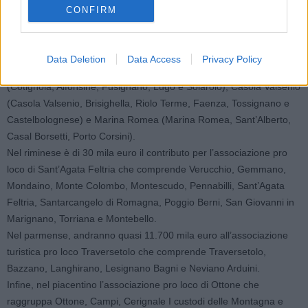
Nel ravennate le risorse ammontano a oltre 65mila euro: 30 mila
CONFIRM
euro andranno all’associazione turistica Project pro loco Milano
Marittima che raggruppa Milano Marittima, Fratta Terme, Pinarella,
Terraeventi, Riviera dei Pini e Savio. Mentre quasi 11.700 euro
Data Deletion
Data Access
Privacy Policy
sono destinati rispettivamente alle tre proloco di Cotignola
(Cotignola, Alfonsine, Fusignano, Lugo e Solarolo), Casola Valsenio
(Casola Valsenio, Brisighella, Riolo Terme, Faenza, Tossignano e
Castelbolognese) e Marina Romea (Marina Romea, Sant’Alberto,
Casal Borsetti, Porto Corsini).
Nel riminese è di 30 mila euro il contributo per l’associazione pro
loco di Sant’Agata Feltria che comprende Verucchio, Gemmano,
Mondaino, Monte Colombo, Montescudo, Pennabilli, Sant’Agata
Feltria, Santarcangelo di Romagna, Poggio Berni, San Giovanni in
Marignano, Torriana e Montebello.
Nel parmense, andranno quasi 11.700 mila euro all’associazione
turistica pro loco Traversetolo che comprende Traversetolo,
Bazzano, Langhirano, Lesignano Bagni e Neviano Arduini.
Infine, nel piacentino l’associazione pro loco di Ottone che
raggruppa Ottone, Campi, Cerignale I custodi delle Montagna e