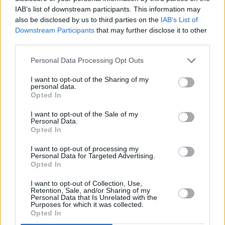
IAB’s list of downstream participants. This information may
Mesola, Bosco e Jolanda di Savoia) e quasi 30 mila
also be disclosed by us to third parties on the
IAB’s List of
all’associazione pro loco Lagosanto che comprende Lagosanto,
Downstream Participants
that may further disclose it to other
Massa Fiscaglia, Migliarino e Migliara.
third parties.
Alla provincia di Forlì-Cesena spetteranno oltre 101 mila euro:
quasi 30 mila euro sono destinati all’associazione pro loco Terra del
Personal Data Processing Opt Outs
Sole (Terra del Sole, Bocconi, Castrocaro Terme, San Benedetto
I want to opt-out of the Sharing of my
dell’Alpe, Dovadola, Forlimpopoli, Modigliana e Portico di
personal data.
Opted In
Romagna); 29.940 euro andranno all’associazione pro loco
Cusercoli Chiusa d’Ercole che raggruppa Cusercoli Chiusa
I want to opt-out of the Sale of my
d’Ercole, Civitella di Romagna, Civorio, Corniolo Campigna,
Personal Data.
Opted In
Fiumana, Meldola, Mevaniola, Predappio alta, Premilcuore, Santa
Sofia, San Zeno e Spinello. L’associazione proloco San Piero in
I want to opt-out of processing my
Personal Data for Targeted Advertising.
Bagno (San Piero in Bagno, Bagno di Romagna Terme, Borello
Opted In
Valle del Savio, Lago di Quarto, Mercato Saraceno, Montecastello,
Pieve di Rivoschio, Sarsina, Selvapiana e Ranchio) riceverà 29.940
I want to opt-out of Collection, Use,
Retention, Sale, and/or Sharing of my
euro. Infine all’associazione pro loco Aisem che raggruppa Aisem di
Personal Data that Is Unrelated with the
San Mauro Pascoli, Borghi, Monteleone, Montiano, Calisese Invita
Purposes for which it was collected.
Opted In
e Longiano andranno quasi 11.700 euro.