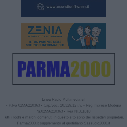
Linea Radio Multimedia srl
• P.Iva 02556210363 • Cap.Soc. 10.329,12 i.v. • Reg.Imprese Modena
Nr.02556210363 • Rea Nr.311810
Tutti i loghi e marchi contenuti in questo sito sono dei rispettivi proprietari.
Parma2000.it supplemento al quotidiano Sassuolo2000.it