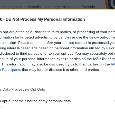
 compagne che domenica, a sette giorni esatti dall’esordio
gnano, faranno visita al Club Italia CRAI, che come la
rone A. Le due formazioni, sicuramente tra le più giovani
0 -
Do Not Process My Personal Information
ato di Serie A2, si incontreranno al Centro Pavesi di
to opt-out of the sale, sharing to third parties, or processing of your per
formation for targeted advertising by us, please use the below opt-out s
r selection. Please note that after your opt-out request is processed y
arda gli impegni pubblici della formazione neroverde:
eing interest-based ads based on personal information utilized by us or
ni saranno ospiti del The End Party, organizzato
disclosed to third parties prior to your opt-out. You may separately opt-
so il Temple di Sassuolo. Alle 21.00 Pincerato e compagne
losure of your personal information by third parties on the IAB’s list of
 presentate ai tifosi nella bella cornice del Parco Ducale.
. This information may also be disclosed by us to third parties on the
IA
Participants
that may further disclose it to other third parties.
formazioni giovanili facenti parte dei progetti
academysassuolo.
l Data Processing Opt Outs
o opt-out of the Sharing of my personal data.
In