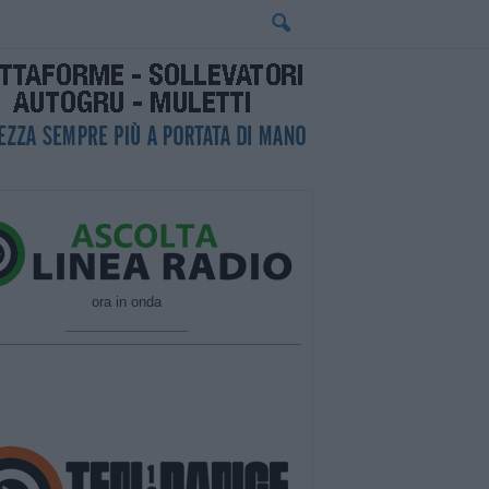
ora in onda
________________