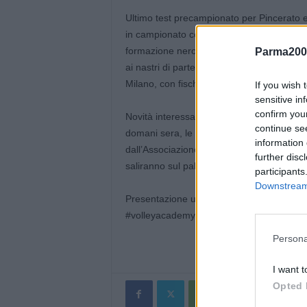
Ultimo test precampionato per Pincerato e
in campionato contro San Giovanni in Mari
formazione neroverde prenderà parte al gi
Parma200
ai nastri di partenza del prossimo campion
Milano, con fischio di inizio alle 17.00
If you wish 
sensitive in
confirm you
Novità interessanti anche per quanto rigu
continue se
domani sera, le ragazze di Enrico Barboli
information 
dall’Associazione Giovanile Pandora pres
further disc
saliranno sul palco e saranno ufficialmente
participants
Downstream 
Presentazione ufficiale anche per tutte le 
#volleyacademysassuolo ed #ideavolley
Persona
I want t
Opted 