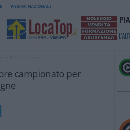
E
PAGINA NAZIONALE
ato per Pincerato e compagne
t pre campionato per
agne