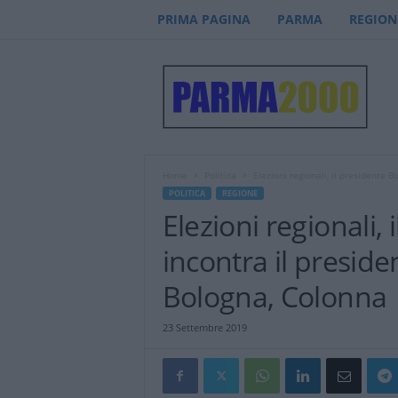
PRIMA PAGINA
PARMA
REGION
P
a
r
m
a
2
0
Home
Politica
Elezioni regionali, il presidente B
0
POLITICA
REGIONE
0
Elezioni regionali,
–
n
incontra il preside
o
t
Bologna, Colonna
i
z
23 Settembre 2019
i
e