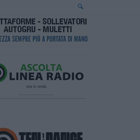
ora in onda
________________