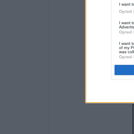
I want t
Opted 
I want 
Advertis
Opted 
I want t
of my P
was col
Opted 