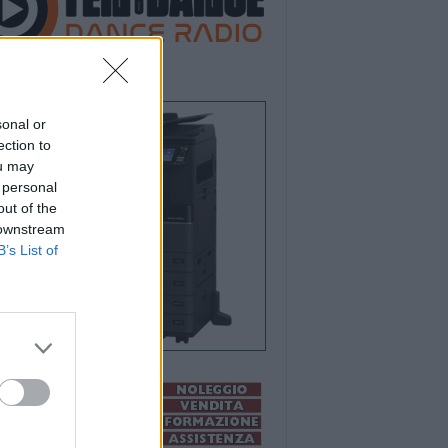
sonal or
ection to
ou may
 personal
out of the
 downstream
B’s List of