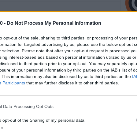
a, Stefano Bonaccini, ha incontrato oggi pomeriggio il
0 -
Do Not Process My Personal Information
na, Giuseppe Colonna, al quale ha proposto di tenere le
gennaio 2020.
to opt-out of the sale, sharing to third parties, or processing of your per
formation for targeted advertising by us, please use the below opt-out s
oposta che, nel rispetto dei tempi fissati dalle leggi,
r selection. Please note that after your opt-out request is processed y
egione di predisporre e approvare la legge di bilancio
eing interest-based ads based on personal information utilized by us or
disclosed to third parties prior to your opt-out. You may separately opt-
a funzionalità dell’Ente ed evitando l’esercizio provvisorio
losure of your personal information by third parties on the IAB’s list of
tà, anche rispetto alle misure rivolte alla società regionale.
. This information may also be disclosed by us to third parties on the
IA
Participants
that may further disclose it to other third parties.
 elettorali sarà emanato successivamente, così come
l Data Processing Opt Outs
o opt-out of the Sharing of my personal data.
In