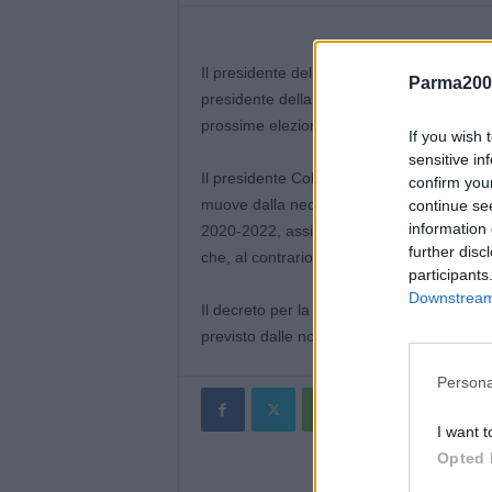
Il presidente della Regione Emilia-Romagn
Parma200
presidente della Corte d’Appello di Bolog
prossime elezioni regionali domenica 26 
If you wish 
sensitive in
Il presidente Colonna ha convenuto sulla pr
confirm you
muove dalla necessità di consentire alla R
continue se
information 
2020-2022, assicurando in tal modo la pien
further disc
che, al contrario, ne limiterebbe l’operativi
participants
Downstream 
Il decreto per la convocazione dei comizi
previsto dalle norme.
Persona
I want t
Opted 