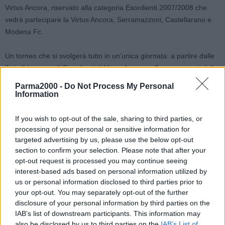
Virtus Ancora, riservato alla categoria Esordienti 2007/2008 che
vedrà partecipare la Virtus Ancora, Serramazzoni, Castellarano e
Modena Fc.
Un torneo che si svolgerà tutto in un’unica giornata: a partire dalle
9 si sfideranno gli Esordienti di Virtus Ancora e Serramazzoni, dalle
10 il Castellarano contro il Modena Fc.
Parma2000 -
Do Not Process My Personal
Information
Alle ore 11 è prevista la partita tra vecchie glorie dell’Ancora San
Francesco, per poi riprendere con la finale 3°-4° posto (alle 16,30),
If you wish to opt-out of the sale, sharing to third parties, or
la finale 1°-2° posto (alle 17,30) e le premiazioni alle 18,30.
processing of your personal or sensitive information for
targeted advertising by us, please use the below opt-out
section to confirm your selection. Please note that after your
opt-out request is processed you may continue seeing
“La passione per il calcio, come dice un saggio detto, è una
interest-based ads based on personal information utilized by
“malattia” che quando la prendi e quasi impossibile guarire”.
us or personal information disclosed to third parties prior to
L’Assessore Corrado Ruini ricorda così l’amico Jack Bellei: “
Una
your opt-out. You may separately opt-out of the further
passione che diventa vita e genera relazioni e storie che restano
disclosure of your personal information by third parties on the
indelebili nella memoria di un paese. Sassuolo e il mondo del calcio
IAB’s list of downstream participants. This information may
– prosegue l’Assessore – che negli anni vi si è vissuto ha avuto
also be disclosed by us to third parties on the
IAB’s List of