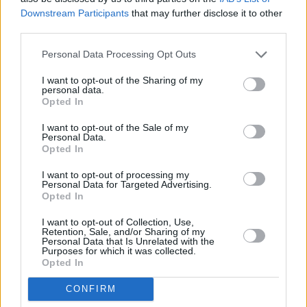
Downstream Participants
that may further disclose it to other
diversi personaggi straordinari. Uomini che hanno fatto la piccola
third parties.
grande storia calcistica di Sasol. Uno di questi è di certo Giovanni
per tutti il Jack, Bellei che troppo presto ci ha lasciato quando era
Personal Data Processing Opt Outs
ancora in piena attività come dirigente e allenatore. Un uomo che
non passava inosservato, sia per la stazza fisica ma soprattutto per
I want to opt-out of the Sharing of my
personal data.
quella umana. Un uomo carismatico e intelligente, che si è speso
Opted In
per anni al servizio dei ragazzi. Ha fatto tante cose, ricoperto
I want to opt-out of the Sale of my
diverso ruoli sia come dirigente che come allenatore. In questo
Personal Data.
ruolo ricordo un episodio che mi rimase impresso positivamente
Opted In
come indice dei suoi valori. Eravamo avversari come allenatori in
I want to opt-out of processing my
una sentita partita di campionato. Un suo giocatore fece tre brutti
Personal Data for Targeted Advertising.
falli in sequenza, io garbatamente mi rivolsi a lui dicendo solo “Jack
Opted In
mi sembra stia passando la misura…” lui senza ribattere e con
I want to opt-out of Collection, Use,
calma olimpica fece alzare un giocatore dalla panchina e senza
Retention, Sale, and/or Sharing of my
Personal Data that Is Unrelated with the
riscaldamento effettuò il cambio. Un ricordo affettuoso per un uomo
Purposes for which it was collected.
di sport che ha lasciato un segno importante nella nostra città”.
Opted In
CONFIRM