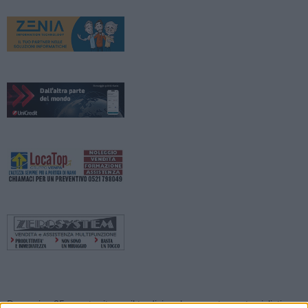
Domenica 25 agosto ritorna il tradizionale appuntamento ciclistico