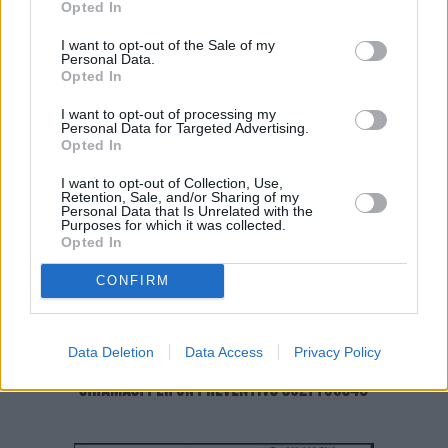
Italiana, la direzione di gara è affidata da Franco Machì coadiuvato
Opted In
dal dottor Raffaele Babini, direttore di corsa del Giro d’Italia, mentre
I want to opt-out of the Sale of my
il servizio delle vetture è del Team Orfeo Casolari Selle Italia, con il
Personal Data.
presidio del percorso affidato ai Volontari della Sicurezza coordinati
Opted In
dal comando della Polizia Locale di Formigine.
I want to opt-out of processing my
Personal Data for Targeted Advertising.
Opted In
I want to opt-out of Collection, Use,
Retention, Sale, and/or Sharing of my
Personal Data that Is Unrelated with the
Purposes for which it was collected.
Opted In
CONFIRM
Data Deletion
Data Access
Privacy Policy