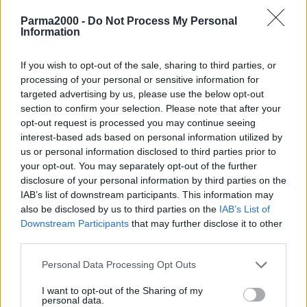
femminile sulle strade del comune di Formigine. La manifestazione
Parma2000 -
Do Not Process My Personal
“Coppa Comune di Formigine” è giunta alla 48ª edizione, dopo
Information
essere nata nel 1971 con il “Settembre Formiginese” grazie a Enzo
Pinelli. Il programma dell’edizione 2019 prevede due gare: la prima
If you wish to opt-out of the sale, sharing to third parties, or
(ore 15) è riservata alla categorie Esordienti (13/14 anni), a seguire
processing of your personal or sensitive information for
targeted advertising by us, please use the below opt-out
toccherà alla Allieve (15/16 anni).
section to confirm your selection. Please note that after your
opt-out request is processed you may continue seeing
Come da tradizione il palcoscenico sarà sempre la nuova piazza,
interest-based ads based on personal information utilized by
dove è posta la presentazione delle squadre dalle ore 14 e alle 15
us or personal information disclosed to third parties prior to
la partenza con passaggi e arrivo. Il percorso si snoderà da Piazza
your opt-out. You may separately opt-out of the further
della Repubblica, via Trento Trieste, via Schedoni, via Sassuolo, via
disclosure of your personal information by third parties on the
Ferrari, Corlo via Radici, via Romano, via P. La Torre, via Rivi
IAB’s list of downstream participants. This information may
also be disclosed by us to third parties on the
IAB’s List of
(sottopasso), via Giardini, Via Trento Trieste, per complessivi 5,7
Downstream Participants
that may further disclose it to other
chilometri, circuito che sarà ripetuto cinque volte dalle Esordienti e
third parties.
9 volte dalle Allieve. Ai nastri di partenze quasi duecento ragazze
provenienti da nove diverse regioni e la presenza delle
Personal Data Processing Opt Outs
campionesse italiane in maglia tricolore. L’organizzazione tecnica è
I want to opt-out of the Sharing of my
della US Formiginese, sotto l’egida della Federazione Ciclistica
personal data.