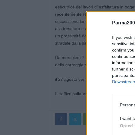
esecutrice dei lavori di asfaltatura in oggetto
recentemente realizzato in due tratti dell
successione longitudinale di avvallamenti 
Parma200
alla fresatura e al rifacimento del tappeto 
(in prossimità dell’incrocio con Via Ferrari
If you wish 
stradale dalla sabbia in eccesso.
sensitive in
confirm you
continue se
Da mercoledì 7 a venerdì 9 agosto verranno
information 
della carreggiata;
further disc
participants
il 27 agosto verrà riasfaltata la corsia di a
Downstream 
Il traffico sulla Via Giardini in direzione 
Persona
I want t
Opted 