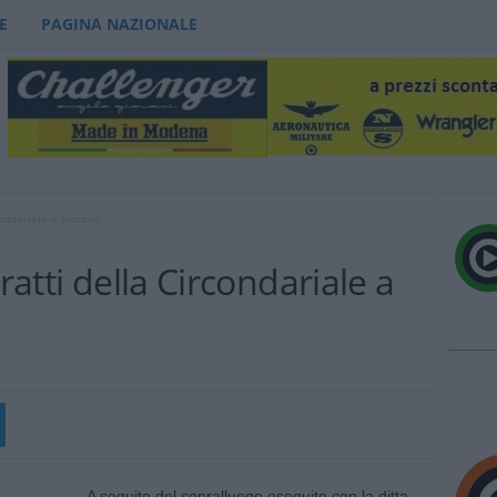
E
PAGINA NAZIONALE
condariale a Fiorano
ratti della Circondariale a
A seguito del sopralluogo eseguito con la ditta