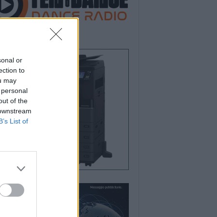
sonal or
ection to
ou may
 personal
out of the
 downstream
B’s List of