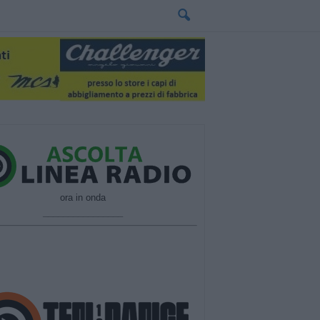
ora in onda
________________