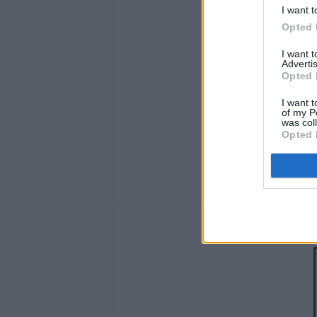
I want t
Opted 
I want 
Advertis
Opted 
I want t
of my P
was col
Opted 