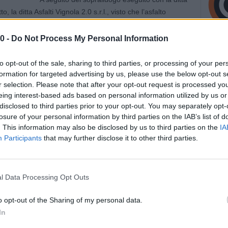
, la ditta Asfalti Vignola 2.0 s.r.l., visto che l’asfalto
a Circondariale presenta una superficie ‘ondulata’, con una
e innalzamenti, è stato concordato che la ditta provvederà
0 -
Do Not Process My Personal Information
di usura nei due tratti della Corsia sud della Circondariale
 Carazzoli) oltre alla pulizia delle caditoie e della banchina
to opt-out of the sale, sharing to third parties, or processing of your per
formation for targeted advertising by us, please use the below opt-out s
r selection. Please note that after your opt-out request is processed y
eing interest-based ads based on personal information utilized by us or
 riasfaltati i due tratti con conseguente restringimento
disclosed to third parties prior to your opt-out. You may separately opt-
losure of your personal information by third parties on the IAB’s list of
. This information may also be disclosed by us to third parties on the
IA
ccesso alla rotatoria di Via Giardini dir. Formigine.
Participants
that may further disclose it to other third parties.
sud verrà deviato in Via Mongigatto/Via Viazza.
l Data Processing Opt Outs
o opt-out of the Sharing of my personal data.
In