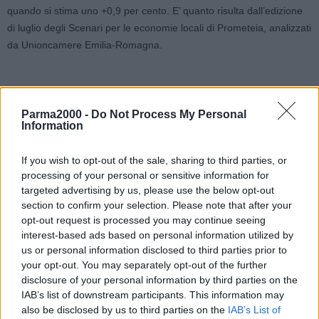
quando si stima uno +0,9 per cento. E’ quanto risulta dall’edizione
di luglio degli Scenari per le economie locali di Prometeia, analizzati
da Unioncamere Emilia-Romagna.
La tendenza regionale si conferma leggermente migliore rispetto a
Parma2000 -
Do Not Process My Personal
Information
quella nazionale (+0,1 per cento nel 2019 e +0,5 nel 2020).
Nonostante il rallentamento, l’Emilia-Romagna si prospetta
If you wish to opt-out of the sale, sharing to third parties, or
comunque al vertice tra le regioni italiane per capacità di crescita
processing of your personal or sensitive information for
insieme con la Lombardia nel 2019 e insieme a Lombardia e
targeted advertising by us, please use the below opt-out
Veneto nel 2020. Il ritmo di sviluppo regionale si è allineato a quello
section to confirm your selection. Please note that after your
della Germania nel 2018, lo stesso farà nel 2019 e nel 2020.
opt-out request is processed you may continue seeing
Secondo Prometeia nel 2019 e nel 2020 la crescita mondiale
interest-based ads based on personal information utilized by
dovrebbe essere del 3,1 e 2,6 per cento. In particolare risulterà del
us or personal information disclosed to third parties prior to
your opt-out. You may separately opt-out of the further
2,3 e dello 0,9 per cento negli Stati Uniti, dell’1,1 e 1,0 per cento
disclosure of your personal information by third parties on the
nell’area dell’euro e del 5,9 e 5,0 per cento in Cina. Per il 2019, il
IAB’s list of downstream participants. This information may
rallentamento regionale verrà soprattutto dalla forte frenata degli
also be disclosed by us to third parties on the
IAB’s List of
investimenti e da una crescita dimezzata dei consumi a fronte di