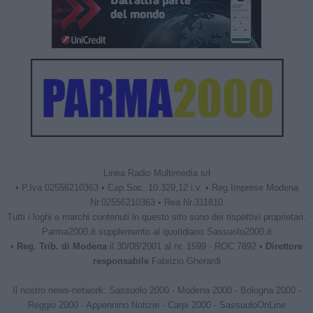
Linea Radio Multimedia srl
• P.Iva 02556210363 • Cap.Soc. 10.329,12 i.v. • Reg.Imprese Modena
Nr.02556210363 • Rea Nr.311810
Tutti i loghi e marchi contenuti in questo sito sono dei rispettivi proprietari.
Parma2000.it supplemento al quotidiano Sassuolo2000.it
•
Reg. Trib. di Modena
il 30/08/2001 al nr. 1599 - ROC 7892 •
Direttore
responsabile
Fabrizio Gherardi
Il nostro news-network:
Sassuolo 2000
-
Modena 2000
-
Bologna 2000
-
Reggio 2000
-
Appennino Notizie
-
Carpi 2000
-
SassuoloOnLine