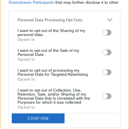
Downstream Participants
that may further disclose it to other
una accelerazione delle esportazioni.
third parties.
Personal Data Processing Opt Outs
I settori.
Nonostante il rallentamento rispetto al 2018, la ripresa
resta diffusa in tutti i settori, rallenta sensibilmente nell’industria
I want to opt-out of the Sharing of my
(+1,0 per cento nel 2019 e +1,2 nel 2020), in misura minore nei
personal data.
Opted In
servizi (+0,2 per cento nel 2019 e +0,7 nel 2020), mentre accelera
nelle costruzioni (+3,9 per cento nel 2019 e +3,0 nel 2020).
I want to opt-out of the Sale of my
Personal Data.
Opted In
Il mercato del lavoro.
Aumentano lentamente le forze di lavoro, la
crescita degli occupati continua a superare quella delle forze di
I want to opt-out of processing my
Personal Data for Targeted Advertising.
lavoro. Si innalzano il tasso di attività e il tasso di occupazione.
Opted In
Prosegue graduale la discesa del tasso di disoccupazione, al 5,6
per cento nel 2019 e al 5,3 per cento nel 2020.
I want to opt-out of Collection, Use,
Retention, Sale, and/or Sharing of my
Personal Data that Is Unrelated with the
Purposes for which it was collected.
Opted In
CONFIRM