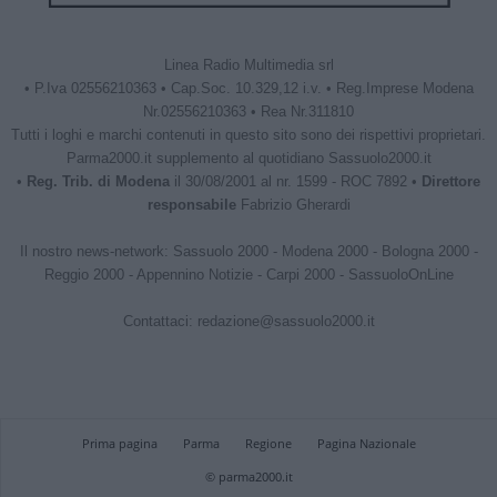
Linea Radio Multimedia srl
• P.Iva 02556210363 • Cap.Soc. 10.329,12 i.v. • Reg.Imprese Modena
Nr.02556210363 • Rea Nr.311810
Tutti i loghi e marchi contenuti in questo sito sono dei rispettivi proprietari.
Parma2000.it supplemento al quotidiano Sassuolo2000.it
•
Reg. Trib. di Modena
il 30/08/2001 al nr. 1599 - ROC 7892 •
Direttore
responsabile
Fabrizio Gherardi
Il nostro news-network:
Sassuolo 2000
-
Modena 2000
-
Bologna 2000
-
Reggio 2000
-
Appennino Notizie
-
Carpi 2000
-
SassuoloOnLine
Contattaci:
redazione@sassuolo2000.it
Prima pagina
Parma
Regione
Pagina Nazionale
© parma2000.it