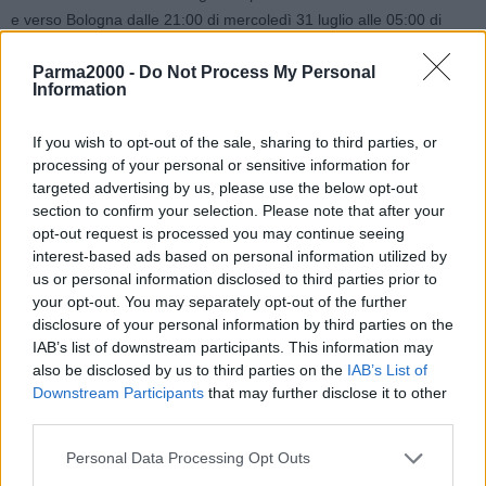
e verso Bologna dalle 21:00 di mercoledì 31 luglio alle 05:00 di
giovedì 01 agosto.
Parma2000 -
Do Not Process My Personal
In alternativa, per il traffico diretto a Bologna, si consiglia di entrare
Information
alla stazione di Parma Ovest sull’autostrada A15 Parma-La Spezia
o alla stazione di Parma sulla A1 Milano-Napoli; per il traffico diretto
If you wish to opt-out of the sale, sharing to third parties, or
a Milano, si consiglia di entrare alla stazione di Fiorenzuola;
processing of your personal or sensitive information for
targeted advertising by us, please use the below opt-out
Sarà inoltre chiusa l’area di servizio “Somaglia Est” sulla A1 Milano-
section to confirm your selection. Please note that after your
Napoli, in direzione Milano, dalle 20:00 di mercoledì 31 luglio alle
opt-out request is processed you may continue seeing
05:00 di giovedì 01 agosto.
interest-based ads based on personal information utilized by
us or personal information disclosed to third parties prior to
your opt-out. You may separately opt-out of the further
*****
disclosure of your personal information by third parties on the
IAB’s list of downstream participants. This information may
Chiuso per le due notti di martedì 30 e mercoledì 31 luglio, dalle
also be disclosed by us to third parties on the
IAB’s List of
22:00 alle 06:00, il tratto del Raccordo di Casalecchio tra
Downstream Participants
that may further disclose it to other
l’allacciamento con la A14 Bologna Taranto e Casalecchio di Reno,
third parties.
in direzione della A1 per programmati lavori di pavimentazione,
Personal Data Processing Opt Outs
previsti in orario notturno, a ridotta circolazione di veicoli. In