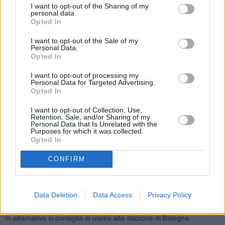
alternativa si consiglia agli utenti, provenienti dall’autostrada A14
I want to opt-out of the Sharing of my
personal data.
Bologna-Taranto e dall’autostrada A13 Bologna-Padova e diretti a
Opted In
Casalecchio di Reno, di uscire alla stazione autostradale di Bologna
Arcoveggio, percorrere la Tangenziale di Bologna e prendere lo
I want to opt-out of the Sale of my
Personal Data.
svincolo 1 Nuova Bazzanese. Agli utenti provenienti dall’autostrada
Opted In
A14 Bologna-Taranto, e diretti verso Firenze, si consiglia di uscire
alla stazione autostradale di Bologna Arcoveggio, percorrere la
I want to opt-out of processing my
Personal Data for Targeted Advertising.
Tangenziale di Bologna e rientrare in autostrada dalla stazione di
Opted In
Bologna Casalecchio.
I want to opt-out of Collection, Use,
Retention, Sale, and/or Sharing of my
-Chiusura allacciamento A13/A14 per chi proviene da Padova, dalle
Personal Data that Is Unrelated with the
Purposes for which it was collected.
23:00 di martedì 30 alle 6:00 di mercoledì 31 luglio.
Opted In
In alternativa si consiglia di uscire ad Arcoveggio e di rientrare a
Bologna Casalecchio.
CONFIRM
– Chiusura della stazione di Bologna Borgo Panigale, in uscita per
chi proviene da Ancona, dalle 23:00 di martedì 30 alle 6:00 di
Data Deletion
Data Access
Privacy Policy
mercoledì 31 luglio.
In alternativa si consiglia di uscire alla stazione di Bologna