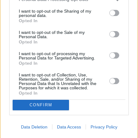
che mi piace tanto è che saremo una squadra molto giovane,
affiancata però da uno staff molto esperto e credo che questa
I want to opt-out of the Sharing of my
personal data.
possa essere una combinazione vincente. Mi aspetto di lavorare
Opted In
tanto dal punto di vista tecnico e penso che facendo un buon lavoro
in palestra, potremo poi raggiungere ottimi risultati sul campo”.
I want to opt-out of the Sale of my
Personal Data.
Opted In
Lea manda poi un messaggio ai tifosi sassolesi: “Spero di vederli
sempre numerosi al palazzetto! Il pubblico è davvero un giocatore
I want to opt-out of processing my
Personal Data for Targeted Advertising.
in più in campo e con il caldo sostegno dei nostri tifosi, potremo
Opted In
fare ancora meglio”.
I want to opt-out of Collection, Use,
Retention, Sale, and/or Sharing of my
Personal Data that Is Unrelated with the
Purposes for which it was collected.
Opted In
CONFIRM
Data Deletion
Data Access
Privacy Policy