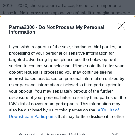
2019 – 2020, che si prepara ad accogliere un altro importante
tassello. Nella prossima stagione vestirà infatti la maglia neroverde
anche Lea Cvetnic, schiacciatrice croata di 186 cm: sarà lei la
Parma2000 -
Do Not Process My Personal
prima giocatrice straniera nella storia della società sassolese.
Information
Classe 1999, nativa di Zagabria, Lea approda nella massima Serie
If you wish to opt-out of the sale, sharing to third parties, or
croata nel 2014, dopo aver vinto tutto quello che si poteva vincere
processing of your personal or sensitive information for
nei campionati giovanili. Resta per due stagioni all’Haok Mladost
targeted advertising by us, please use the below opt-out
Zagabria poi nel 2016 passa al Marina Kastela, con cui raggiunge il
section to confirm your selection. Please note that after your
triplete: Supercoppa, Coppa e Campionato nazionale. Nella
opt-out request is processed you may continue seeing
stagione 2017 – 2018 approda in Italia con la maglia di Caserta,
interest-based ads based on personal information utilized by
us or personal information disclosed to third parties prior to
mentre nell’ultima stagione ha vestito la maglia dell’Acqua e
your opt-out. You may separately opt-out of the further
Sapone Roma Volley Group, mettendo a segno 311 punti nelle 24
disclosure of your personal information by third parties on the
partite disputate.
IAB’s list of downstream participants. This information may
also be disclosed by us to third parties on the
IAB’s List of
Nei giorni scorsi abbiamo raggiunto telefonicamente Lea in Croazia
Downstream Participants
that may further disclose it to other
e queste sono state le sue prima parole da giocatrice neroverde:
third parties.
“Sono molte felice di aver ricevuto la chiamata di Sassuolo: quello
Personal Data Processing Opt Outs