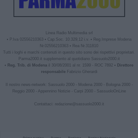
Linea Radio Multimedia srl
• P.Iva 02556210363 • Cap.Soc. 10.329,12 i.v. • Reg.Imprese Modena
Nr.02556210363 • Rea Nr.311810
Tutti i loghi e marchi contenuti in questo sito sono dei rispettivi proprietari.
Parma2000.it supplemento al quotidiano Sassuolo2000.it
•
Reg. Trib. di Modena
il 30/08/2001 al nr. 1599 - ROC 7892 •
Direttore
responsabile
Fabrizio Gherardi
Il nostro news-network:
Sassuolo 2000
-
Modena 2000
-
Bologna 2000
-
Reggio 2000
-
Appennino Notizie
-
Carpi 2000
-
SassuoloOnLine
Contattaci:
redazione@sassuolo2000.it
Prima pagina
Parma
Regione
Pagina Nazionale