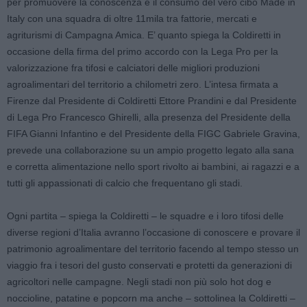
per promuovere la conoscenza e il consumo del vero cibo Made in
Italy con una squadra di oltre 11mila tra fattorie, mercati e
agriturismi di Campagna Amica. E’ quanto spiega la Coldiretti in
occasione della firma del primo accordo con la Lega Pro per la
valorizzazione fra tifosi e calciatori delle migliori produzioni
agroalimentari del territorio a chilometri zero. L’intesa firmata a
Firenze dal Presidente di Coldiretti Ettore Prandini e dal Presidente
di Lega Pro Francesco Ghirelli, alla presenza del Presidente della
FIFA Gianni Infantino e del Presidente della FIGC Gabriele Gravina,
prevede una collaborazione su un ampio progetto legato alla sana
e corretta alimentazione nello sport rivolto ai bambini, ai ragazzi e a
tutti gli appassionati di calcio che frequentano gli stadi.
Ogni partita – spiega la Coldiretti – le squadre e i loro tifosi delle
diverse regioni d’Italia avranno l’occasione di conoscere e provare il
patrimonio agroalimentare del territorio facendo al tempo stesso un
viaggio fra i tesori del gusto conservati e protetti da generazioni di
agricoltori nelle campagne. Negli stadi non più solo hot dog e
noccioline, patatine e popcorn ma anche – sottolinea la Coldiretti –