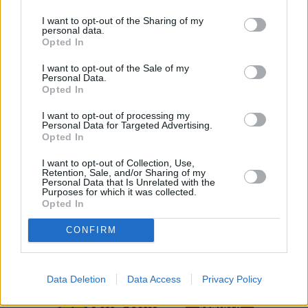
aumento di tale capacità. Qui possiamo permetterci di chiudere gli
I want to opt-out of the Sharing of my
impianti progressivamente quando non servono più perché stiamo
personal data.
Opted In
sviluppando un modello di economia circolare dove i rifiuti
diventano una risorsa, la raccolta differenziata consente di fare
I want to opt-out of the Sale of my
impresa del riciclo, quindi nuovi posti di lavoro autenticamente
Personal Data.
Opted In
green. Una linea- chiude Gazzolo- che continuerà a mettere al
riparo l’Emilia-Romagna e tutti i suoi territori, da Piacenza a Rimini,
I want to opt-out of processing my
Personal Data for Targeted Advertising.
dalle drammatiche emergenze rifiuti che continuiamo a vedere in
Opted In
altre aree del Paese”.
I want to opt-out of Collection, Use,
Retention, Sale, and/or Sharing of my
Personal Data that Is Unrelated with the
Purposes for which it was collected.
Opted In
CONFIRM
Data Deletion
Data Access
Privacy Policy