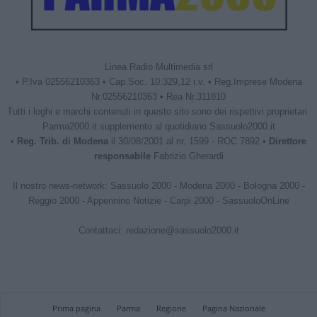
Linea Radio Multimedia srl
• P.Iva 02556210363 • Cap.Soc. 10.329,12 i.v. • Reg.Imprese Modena
Nr.02556210363 • Rea Nr.311810
Tutti i loghi e marchi contenuti in questo sito sono dei rispettivi proprietari.
Parma2000.it supplemento al quotidiano Sassuolo2000.it
•
Reg. Trib. di Modena
il 30/08/2001 al nr. 1599 - ROC 7892 •
Direttore
responsabile
Fabrizio Gherardi
Il nostro news-network:
Sassuolo 2000
-
Modena 2000
-
Bologna 2000
-
Reggio 2000
-
Appennino Notizie
-
Carpi 2000
-
SassuoloOnLine
Contattaci:
redazione@sassuolo2000.it
Prima pagina
Parma
Regione
Pagina Nazionale