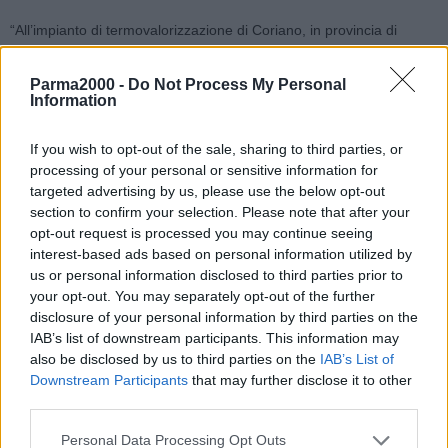
“All’impianto di termovalorizzazione di Coriano, in provincia di
Rimini, non arriverà alcun nuovo rifiuto da smaltire. L’ipotesi che
circola è totalmente infondata. E l’impianto riminese non verrà mai
Parma2000 -
Do Not Process My Personal
Information
utilizzato nemmeno in futuro per smaltire quote di rifiuti attualmente
trattate in quello di Ravenna, che abbiamo deciso di chiudere a fine
If you wish to opt-out of the sale, sharing to third parties, or
anno grazie all’efficacia della programmazione definita nel Piano
processing of your personal or sensitive information for
regionale rifiuti approvato nel 2016 e all’aumento della raccolta
targeted advertising by us, please use the below opt-out
differenziata, arrivata al 68% in Emilia-Romagna”.
section to confirm your selection. Please note that after your
opt-out request is processed you may continue seeing
Così l’assessore regionale all’Ambiente, Paola Gazzolo, che
interest-based ads based on personal information utilized by
prosegue: “Ribadisco ancora una volta che fra la linea della Lega,
us or personal information disclosed to third parties prior to
che vorrebbe un inceneritore in ogni provincia, e quella dei 5 Stelle,
your opt-out. You may separately opt-out of the further
disclosure of your personal information by third parties on the
per i quali non bisognerebbe realizzare impianti a prescindere,
IAB’s list of downstream participants. This information may
preferiamo la strada scelta dall’Emilia-Romagna, basata appunto
also be disclosed by us to third parties on the
IAB’s List of
sulla raccolta differenziata e una programmazione regionale che ci
Downstream Participants
that may further disclose it to other
permette di iniziare a chiuderli gli inceneritori, come succederà a
third parties.
Ravenna, smaltendo le quote di rifiuti di quell’impianto utilizzando
l’attuale capacità di smaltimento autorizzata, quindi senza alcun
Personal Data Processing Opt Outs