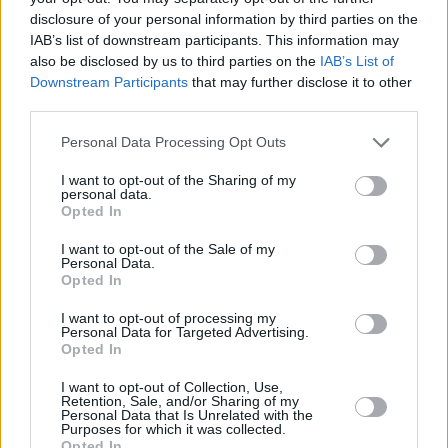
E sempre da lunedì 1^ luglio aprirà a Bologna (viale Silvani 6,
disclosure of your personal information by third parties on the
Bologna) anche la Soup, la Sala operativa unificata permanente
IAB’s list of downstream participants. This information may
presso l’Agenzia regionale per la sicurezza territoriale e la
also be disclosed by us to third parties on the
IAB’s List of
Protezione civile.
Downstream Participants
that may further disclose it to other
third parties.
La Sala, che resterà attiva fino al 3 settembre, sarà operativa tutti i
Personal Data Processing Opt Outs
giorni dalle 8 alle 20 e in orario notturno con servizio di reperibilità,
come deciso dall’Agenzia regionale in accordo con Vigili del fuoco,
I want to opt-out of the Sharing of my
personal data.
Carabinieri forestale, Arpae -Servizio Idro-Meteo-Clima.
Opted In
Dal 1^ luglio prenderanno il via anche le attività pianificate del
I want to opt-out of the Sale of my
Personal Data.
volontariato – avvistamenti mobili e fissi -, a supporto delle unità dei
Opted In
Vigili del fuoco e dei Carabinieri forestale, che a loro volta
innalzeranno il livello di controllo del territorio per la prevenzione e
I want to opt-out of processing my
Personal Data for Targeted Advertising.
la repressione delle azioni illecite.
Opted In
I servizi territoriali dell’Agenzia regionale di Protezione civile
I want to opt-out of Collection, Use,
Retention, Sale, and/or Sharing of my
saranno impegnati anche nell’attività verso Comuni e Unioni dei
Personal Data that Is Unrelated with the
Purposes for which it was collected.
Comuni, di divulgazione delle opportune azioni di prevenzione e
Opted In