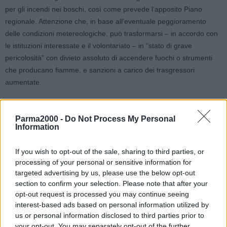
per gli incendi nei boschi, così come prevede l’apposito Piano
regionale. Attenzione che, in base all’eventuale peggioramento
delle condizioni metereologiche, può trasformarsi – in accordo con
le istituzioni interessate e il volontariato – in “stato di grave
pericolosità” con divieto assoluto di accendere fuochi o strumenti
che producano fiamme, e sanzioni a carico dei trasgressori
aumentate.
Per informare tutti i cittadini, l’Agenzia regionale di Protezione civile
Parma2000 -
Do Not Process My Personal
ha messo a disposizione un breve filmato, volantini e manifesti per
Information
fare conoscere come si sviluppano, come evitarli e cosa fare in
caso di incendio nei boschi.
If you wish to opt-out of the sale, sharing to third parties, or
processing of your personal or sensitive information for
I numeri gratuiti da contattare per segnalare gli incendi sono il 115
targeted advertising by us, please use the below opt-out
(pronto intervento del dipartimento dei Vigili del fuoco, del Soccorso
section to confirm your selection. Please note that after your
pubblico e della Difesa civile) e il 1515 (pronto intervento dei
opt-out request is processed you may continue seeing
Carabinieri forestale).
interest-based ads based on personal information utilized by
us or personal information disclosed to third parties prior to
your opt-out. You may separately opt-out of the further