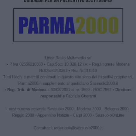
Linea Radio Multimedia srl
• P.Iva 02556210363 • Cap.Soc. 10.329,12 i.v. • Reg.Imprese Modena
Nr.02556210363 • Rea Nr.311810
Tutti i loghi e marchi contenuti in questo sito sono dei rispettivi proprietari.
Parma2000.it supplemento al quotidiano Sassuolo2000.it
•
Reg. Trib. di Modena
il 30/08/2001 al nr. 1599 - ROC 7892 •
Direttore
responsabile
Fabrizio Gherardi
Il nostro news-network:
Sassuolo 2000
-
Modena 2000
-
Bologna 2000
-
Reggio 2000
-
Appennino Notizie
-
Carpi 2000
-
SassuoloOnLine
Contattaci:
redazione@sassuolo2000.it