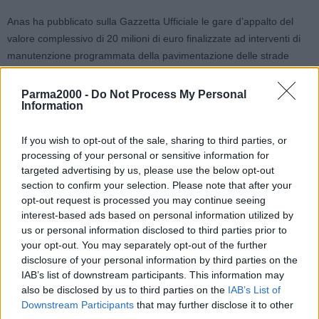
Anas ha pubblicato sulla Gazzetta Ufficiale le gare d’appalto del
valore complessivo di 20 milioni di euro finalizzate ad interventi di
manutenzione programmata della pavimentazione delle strade
statali della Emilia Romagna, mediante procedura di Accordo
Quadro della durata di 4 anni.
Parma2000 -
Do Not Process My Personal
Information
Gli appalti fanno della nuova tranche del piano #bastabuche
If you wish to opt-out of the sale, sharing to third parties, or
composto da 76 bandi, che riguarda l’intero territorio nazionale per
processing of your personal or sensitive information for
un ammontare complessivo di 380 milioni di euro.
targeted advertising by us, please use the below opt-out
section to confirm your selection. Please note that after your
Nel dettaglio sono 4 i bandi di gara che riguardano l’
Emilia
opt-out request is processed you may continue seeing
Romagna
e sono relativi ai corrispettivi centri manutentori, del
interest-based ads based on personal information utilized by
valore di 5 milioni di euro ciascuno. Gli interventi prevedono
us or personal information disclosed to third parties prior to
l’esecuzione di lavori di manutenzione delle pavimentazioni e della
your opt-out. You may separately opt-out of the further
disclosure of your personal information by third parties on the
relativa segnaletica orizzontale sulle strade statali dell’Area
IAB’s list of downstream participants. This information may
compartimentale dell’Emilia Romagna.
also be disclosed by us to third parties on the
IAB’s List of
Downstream Participants
that may further disclose it to other
L’iter per l’affidamento è attivato mediante la procedura di Accordo