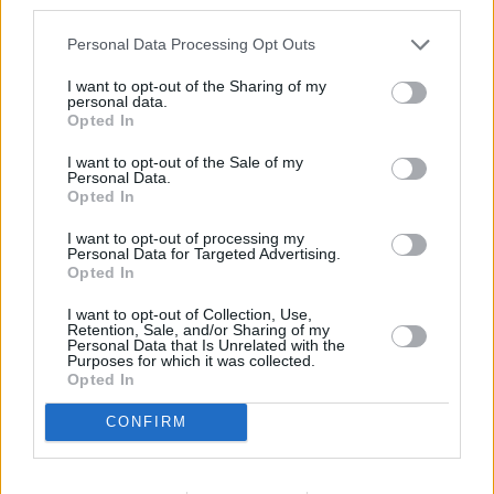
third parties.
Quadro (ex art.54 c.4 letteraa) – D.lgs. 50/2016) che garantisce la
possibilità di eseguire i lavori con tempestività nel momento in cui si
Personal Data Processing Opt Outs
manifesta il bisogno, senza dover espletare una nuova gara di
I want to opt-out of the Sharing of my
appalto, consentendo quindi risparmio di tempo e maggiore
personal data.
Opted In
efficienza.
I want to opt-out of the Sale of my
Le imprese interessate devono consegnare la domanda di
Personal Data.
Opted In
partecipazione, esclusivamente in formato elettronico, sul Portale
Acquisti Anas (https://acquisti.stradeanas.it) entro le ore 12:00 del 8
I want to opt-out of processing my
Personal Data for Targeted Advertising.
luglio 2019.
Opted In
Per informazioni dettagliate su tutti i bandi di gara è possibile
I want to opt-out of Collection, Use,
Retention, Sale, and/or Sharing of my
consultare il sito internet www.stradeanas.it.
Personal Data that Is Unrelated with the
Purposes for which it was collected.
Opted In
CONFIRM