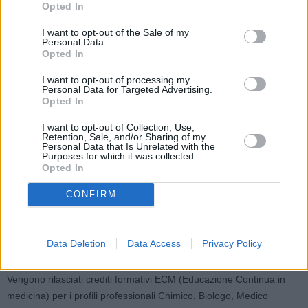
Opted In
salute umana. Le sostanze potenzialmente cancerogene per
l’uomo, identificate dall’Agenzia Internazionale per la Ricerca sul
I want to opt-out of the Sale of my
Personal Data.
Cancro (IARC), sono più di 400 e nei paesi industrializzati circa il
Opted In
4% dei decessi per tumore è riconducibile a un’esposizione
I want to opt-out of processing my
professionale. La principale misura di prevenzione per tutelare la
Personal Data for Targeted Advertising.
salute dei lavoratori sarebbe la sostituzione di tali sostanze con
Opted In
altre non pericolose per la salute o meno pericolose nelle
I want to opt-out of Collection, Use,
condizioni di utilizzo. Trovare alternative e collaudarle può
Retention, Sale, and/or Sharing of my
Personal Data that Is Unrelated with the
richiedere molto tempo.
Purposes for which it was collected.
Opted In
Introduzione ai lavori di Claudio Pasini, segretario generale
CONFIRM
Unioncamere Emilia-Romagna e Paolo Pandolfi, direttore
Dipartimento di Sanità pubblica USL Bologna e Autorità
Competente Reach. La partecipazione è gratuita previa iscrizione.
Data Deletion
Data Access
Privacy Policy
Per maggiori informazioni: www.reach-er.it
Vengono rilasciati crediti formativi ECM (Educazione Continua in
medicina) per i profili professionali Chimico, Biologo, Medico