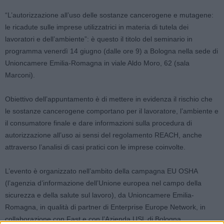
“L’autorizzazione all’uso delle sostanze cancerogene e mutagene:
le ricadute sulle imprese utilizzatrici in materia di tutela dei
lavoratori e dell’ambiente”: è questo il titolo del seminario in
programma venerdì 14 giugno (dalle ore 9) a Bologna nella sede di
Unioncamere Emilia-Romagna in viale Aldo Moro, 62 (sala
Marconi).
Obiettivo dell’appuntamento è di mettere in evidenza il rischio che
le sostanze cancerogene comportano per il lavoratore, l’ambiente e
il consumatore finale e dare informazioni sulla procedura di
autorizzazione all’uso ai sensi del regolamento REACH, anche
attraverso l’analisi di casi pratici con le imprese coinvolte.
L’evento è organizzato nell’ambito della campagna EU OSHA
(l’agenzia d’informazione dell’Unione europea nel campo della
sicurezza e della salute sul lavoro), da Unioncamere Emilia-
Romagna, in qualità di partner di Enterprise Europe Network, in
collaborazione con Fast e con l’Azienda USL di Bologna.