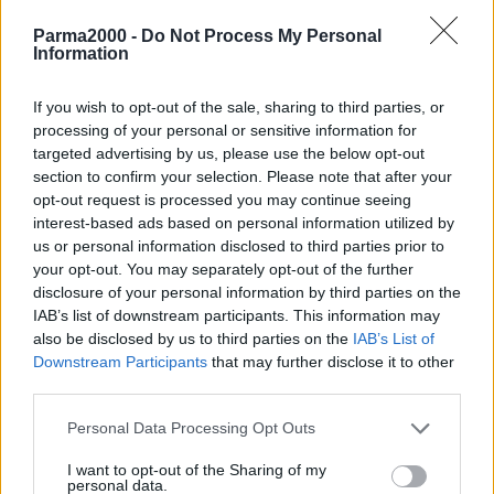
Parma2000 -
Do Not Process My Personal
La campagna 2018-19 mira a sensibilizzare in merito ai rischi posti
Information
dalle sostanze pericolose nell’ambiente di lavoro e a promuovere
una cultura di prevenzione di tali rischi.
If you wish to opt-out of the sale, sharing to third parties, or
processing of your personal or sensitive information for
La rete Enterprise Europe Network collabora attivamente alla
targeted advertising by us, please use the below opt-out
diffusione capillare del messaggio alle imprese. La normativa
section to confirm your selection. Please note that after your
opt-out request is processed you may continue seeing
europea sulle sostanze chimiche prevede perciò la progressiva
interest-based ads based on personal information utilized by
limitazione dell’utilizzo delle sostanze ritenute maggiormente
us or personal information disclosed to third parties prior to
preoccupanti subordinandone l’uso a specifiche autorizzazioni.
your opt-out. You may separately opt-out of the further
disclosure of your personal information by third parties on the
L’iniziativa è rivolta a imprese e professionisti del comparto chimico
IAB’s list of downstream participants. This information may
interessate ad approfondire la tematica dell’autorizzazione, alle
also be disclosed by us to third parties on the
IAB’s List of
imprese del settore galvanico, ai produttori e utilizzatori di pigmenti
Downstream Participants
that may further disclose it to other
third parties.
e alle imprese che effettuano trattamenti superficiali dei metalli e
verniciature.
Personal Data Processing Opt Outs
Tra le sostanze pericolose quelle cancerogene e mutagene
I want to opt-out of the Sharing of my
personal data.
occupano un posto di rilievo per il loro importante impatto sulla