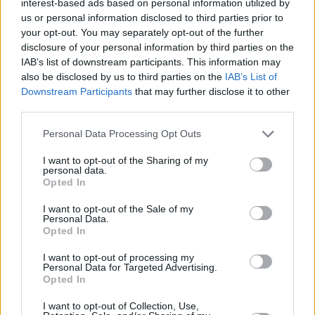
interest-based ads based on personal information utilized by
us or personal information disclosed to third parties prior to
Le piogge continueranno anche nella mattinata di mercoledì 29
your opt-out. You may separately opt-out of the further
maggio, con intensità localmente elevate, soprattutto sul settore
disclosure of your personal information by third parties on the
centro-occidentale della regione. Dal pomeriggio di domani,
IAB’s list of downstream participants. This information may
tenderanno a spostarsi verso Est, attenuandosi a partire dalle
also be disclosed by us to third parties on the
IAB’s List of
pianure occidentali. È prevista un’ulteriore “coda” in serata, ma di
Downstream Participants
that may further disclose it to other
intensità più ridotta e concentrata sulla Romagna.
third parties.
Personal Data Processing Opt Outs
Per le condizioni di saturazione del suolo, non sono da escludere
riattivazioni di frane anche di medio-grande estensione sui settori
I want to opt-out of the Sharing of my
personal data.
maggiormente interessati dalle piogge.
Opted In
La situazione è prevista in attenuazione nelle successive 48 ore.
I want to opt-out of the Sale of my
Personal Data.
Opted In
La ventilazione sarà da Nord, non significativa ai fini
dell’allertamento; anche lo stato del mare e la criticità costiera
I want to opt-out of processing my
Personal Data for Targeted Advertising.
appaiono sotto soglia.
Opted In
Ai cittadini si raccomanda di tenere comportamenti prudenti e
I want to opt-out of Collection, Use,