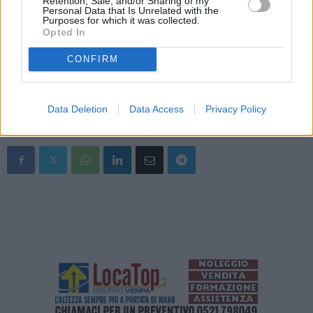
Retention, Sale, and/or Sharing of my
improntati all’autotutela.
Personal Data that Is Unrelated with the
Purposes for which it was collected.
Opted In
L’Agenzia per la Sicurezza territoriale e la Protezione civile, in
stretto raccordo con Arpae E-R, seguirà l’evoluzione della
CONFIRM
situazione; si consiglia di consultare l’Allerta e gli scenari di
riferimento sulla piattaforma web:
https://allertameteo.regione.emilia-romagna.it.
Data Deletion
Data Access
Privacy Policy